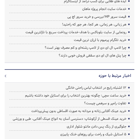
ایده های طلایی برای کسب درآمد از اینستاگرام
خدمات سایت انجام پروژه ماهان
قیمت سرور HP/بررسی و خرید سرور اچ پی
هر زبانی، هر زمانی، هر کجا، هر جور که راحتید!
رونمایی از سایت بلوباکس با هدف خدمات پرداخت سریع با نازلترین قیمت
خرید تلگرام پرمیوم با ارزان ترین قیمت
چرا لامپ ال ای دی از لامپ رشته‌ای و کم مصرف بهتر است؟
چرا پنل های ال ای دی سقفی فروش خوبی دارند؟
اخبار مرتبط با حوزه
۱۲ اشتباه رایج در انتخاب لباس راحتی خانگی
خرید ساعت مچی؛ چگونه بهترین انتخاب را برای استایل خود داشته باشیم
تفاوت رامپر و سرهمی چیست؟
خرید عینک آفتابی زنانه و مردانه به صورت اقساطی بدون پیش‌پرداخت
خرید عینک قسطی از آرکوشاپ: دسترسی آسان به انواع عینک آفتابی، طبی و ورزشی
جلوگیری از رنگ پس دادن مانتو شلوار اداری
۵ استایل شیک و راحت برای روزهای خنک پاییزی