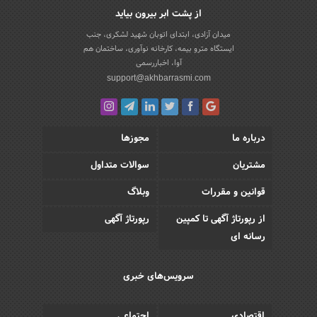
از پشت ابر بیرون بیاید
میدان آزادی، ابتدای اتوبان شهید لشکری، جنب
ایستگاه مترو بیمه، کارخانه نوآوری، ساختمان هم
آوا، اخباررسمی
support@akhbarrasmi.com
درباره ما
مجوزها
مشتریان
سوالات متداول
قوانین و مقررات
وبلاگ
از رپورتاژ آگهی تا کمپین
رپورتاژ آگهی
رسانه ای
سرویس‌های خبری
اقتصادی
اجتماعی