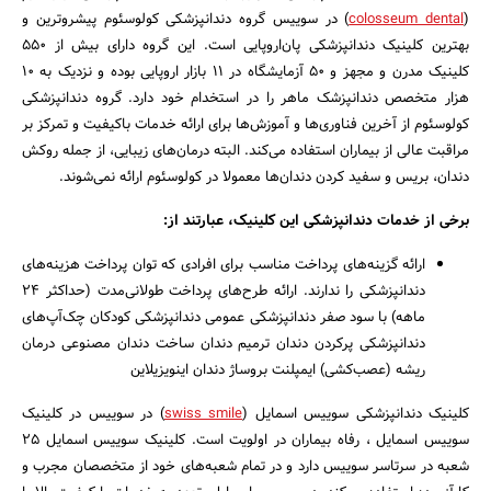
(
colosseum dental
) در سوییس گروه دندانپزشکی کولوسئوم پیشروترین و
بهترین کلینیک دندانپزشکی پان‌اروپایی است. این گروه دارای بیش از 550
کلینیک مدرن و مجهز و 50 آزمایشگاه در 11 بازار اروپایی بوده و نزدیک به 10
هزار متخصص دندانپزشک ماهر را در استخدام خود دارد. گروه دندانپزشکی
کولوسئوم از آخرین فناوری‌ها و آموزش‌ها برای ارائه خدمات باکیفیت و تمرکز بر
مراقبت عالی از بیماران استفاده می‌کند. البته درمان‌های زیبایی، از جمله روکش‌
دندان، بریس‌ و سفید کردن دندان‌ها معمولا در کولوسئوم ارائه نمی‌شوند.
برخی از خدمات دندانپزشکی این کلینیک، عبارتند از:
ارائه گزینه‌های پرداخت مناسب برای افرادی که توان پرداخت هزینه‌های
دندانپزشکی را ندارند. ارائه طرح‌های پرداخت طولانی‌مدت (حداکثر 24
ماهه) با سود صفر دندانپزشکی عمومی دندانپزشکی کودکان چک‌آپ‌های
دندانپزشکی پرکردن دندان ترمیم دندان ساخت دندان مصنوعی درمان
ریشه (عصب‌کشی) ایمپلنت بروساژ دندان اینویزیلاین
کلینیک دندانپزشکی سوییس اسمایل (
swiss smile
) در سوییس در کلینیک
سوییس اسمایل ، رفاه بیماران در اولویت است. کلینیک سوییس اسمایل 25
شعبه در سرتاسر سوییس دارد و در تمام شعبه‌های خود از متخصصان مجرب و