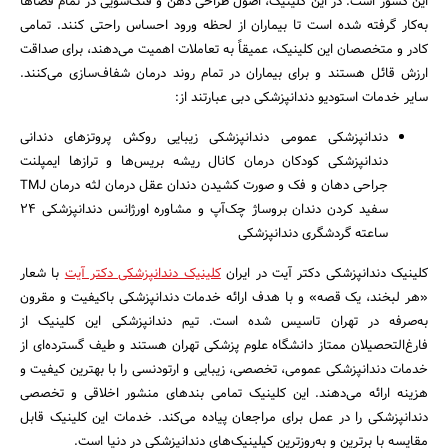
این کشور است. در این کلینیک، اصول طراحی ذهن و فنگ‌شویی در تمام فضاها
به‌کار گرفته شده است تا بیماران از لحظه ورود احساس راحتی کنند. تمامی
کادر و متخصصان این کلینیک، عمیقاً به تعاملات اهمیت می‌دهند، برای صداقت
ارزش قائل هستند و برای بیماران در تمام روند درمان شفاف‌سازی می‌کنند.
سایر خدمات استودیو دندانپزشکی دبی عبارتند از:
دندانپزشکی عمومی دندانپزشکی زیبایی روکش پروتزهای دندانی
دندانپزشکی کودکان درمان کانال ریشه بریس‌ها و ترازها ایمپلنت
جراحی دهان و فک و صورت کشیدن دندان عقل درمان لثه درمان TMJ
سفید کردن دندان بروساژ چک‌آپ و مشاوره اورژانس دندانپزشکی 24
ساعته گردشگری دندانپزشکی
کلینیک دندانپزشکی دکتر آیت در ایران
کلینیک دندانپزشکی دکتر آیت
با شعار
«هر لبخند، یک قصه» و با هدف ارائه خدمات دندانپزشکی باکیفیت و مقرون‌
به‌صرفه در تهران تاسیس شده است. تیم دندانپزشکی این کلینیک از
فارغ‌التحصیلان ممتاز دانشگاه علوم پزشکی تهران هستند و طیف گسترده‌ای از
خدمات دندانپزشکی عمومی، تخصصی، زیبایی و ارتودنسی را با بهترین کیفیت و
هزینه ارائه می‌دهند. این کلینیک تمامی بندهای منشور اخلاقی و تخصصی
دندانپزشکی را در عمل برای مراجعان پیاده می‌کند. خدمات این کلینیک قابل
مقایسه با برترین و به‌روزترین کیلینیک‌های دندانپزشکی در دنیا است.