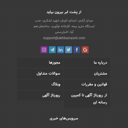
از پشت ابر بیرون بیاید
میدان آزادی، ابتدای اتوبان شهید لشکری، جنب
ایستگاه مترو بیمه، کارخانه نوآوری، ساختمان هم
آوا، اخباررسمی
support@akhbarrasmi.com
درباره ما
مجوزها
مشتریان
سوالات متداول
قوانین و مقررات
وبلاگ
از رپورتاژ آگهی تا کمپین
رپورتاژ آگهی
رسانه ای
سرویس‌های خبری