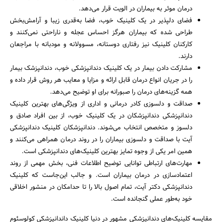
درمان موثر به بیماران در الویت قرار می‌دهد.
فضای دلپذیر در یک کلینیک خوب، فضا به‌قدری زیبا و آرامش‌بخش
طراحی شده که بیماران هرگز احساس عجله و ناراحتی نمی‌کنند و
کارکنان کلینیک نیز رفتاری دوستانه، مسوولانه و مودبانه با مراجعان
دارند.
مشارکت دادن بیمار در یک کلینیک دندانپزشکی خوب، دندانپزشک بیمار
را در جریان انواع درمان قابل ارائه و مزایا و معایب هر روش قرار داده و
همه گزینه‌های درمان را صبورانه برای او توضیح می‌دهد.
صداقت و دلسوزی کادر درمانی و اداری از ویژگی‌های بهترین کلینیک
جستجو
دندانپزشکی دندانپزشکان در یک کلینیک خوب، از بین افراد صادق و
دلسوز و متخصص انتخاب می‌شوند. دندانپزشکان کلینیک دندانپزشکی
آیت با صداقت و دلسوزی بیماران را در روند درمان همراهی می‌کنند و
همین امر یکی از وجوه تمایز بهترین کلینیک‌های دندانپزشکی است.
مهارت‌های ارتباطی توانایی توضیح اطلاعات فنی، بخش مهمی از روند
اعتمادسازی در درمان بیماران است. و جالب این‌‎جاست که کلینیک
دندانپزشکی دکتر آیت، تمام اصول بالا را تا حدامکان در منشور اخلاقی
خود به‌طور عملی گنجانده است.
مقایسه کلینیک‌های دندانپزشکی مشهور در دنیا کلینیک داندانپزشکی کولوسئوم