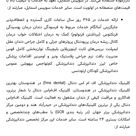
کارآزموده استفاده می‌کند. در سوییس اسمایل، تعهد به خدمات با کیفیت بالا با
قیمت‌های منصفانه در اولویت است. سایر خدمات سوییس اسمایل، عبارتند از:
ارائه خدمات در 365 روز سال ساعات کاری گسترده و انعطاف‌پذیر
جایگزینی آمالگام خدمات مربوط به فرسودگی دندان درمان پوسیدگی
فرنکتومی (برداشتن فرنولوم) کمک به درمان اختلالات خواب درمان
کانال ریشه درمان پریودنتال پروتزهای جزئی و کامل جراحی دندان عقل
ایمپلنت بریس‌های ثابت اینویزیلاین بلیچینگ توان‌بخشی کامل قوس
مدیریت بافت نرم جراحی پلاستیک ونیر و لومینیر اقدامات پزشکی
خاص لیزر دندانپزشکی دندانپزشکی کم‌تهاجمی بیهوشی عمومی
دندانپزشکی کودکان ارتودنسی
کلینیک دندانپزشکی اف ام اس دنتال (fms dental) در هندوستان بهترین
کلینیک دندانپزشکی در هندوستان، کلینیک اف‌ام‌اس دنتال با شعار برتری،
فداکاری و مراقبت کیفی از دندان مشغول به فعالیت است. کلینیک اف‌ام‌اس
دنتال یکی از برترین کلینیک‌های دندانپزشکی در حیدرآباد هند و دومین مرکز
دندانپزشکی برتر جهان (در رتبه بندی GCR) با مطب‌های چندتخصصی و
امکانات بستری 24 ساعته است. سایر خدمات این مرکز تخصصی دندانپزشکی
عبارتند از: