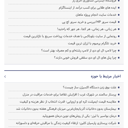
فروشگاه اینترنتی کشاورزی اگری راز
ایده های طلایی برای کسب درآمد از اینستاگرام
خدمات سایت انجام پروژه ماهان
قیمت سرور HP/بررسی و خرید سرور اچ پی
هر زبانی، هر زمانی، هر کجا، هر جور که راحتید!
رونمایی از سایت بلوباکس با هدف خدمات پرداخت سریع با نازلترین قیمت
خرید تلگرام پرمیوم با ارزان ترین قیمت
چرا لامپ ال ای دی از لامپ رشته‌ای و کم مصرف بهتر است؟
چرا پنل های ال ای دی سقفی فروش خوبی دارند؟
اخبار مرتبط با حوزه
علت بوق زدن دستگاه اکسیژن ساز چیست؟
پرستار سالمند در شهرک غرب | افزایش تقاضا برای خدمات مراقبت در منزل
مقایسه قیمت ایمپلنت کره ای و اروپایی؛ قدرت انتخاب از نظر هزینه و کیفیت
بیمارستان بدون دخانیات آذربایجان‌غربی میزبان فرهنگی هفته بدون دخانیات شد
درمان بواسیر با لیزر؛ یکی از روش‌های نوین درمان هموروئید
شرکت پرستاری پارسیان کلین؛ ارتقاء کیفیت زندگی با مراقبتی حرفه‌ای و دلسوزانه