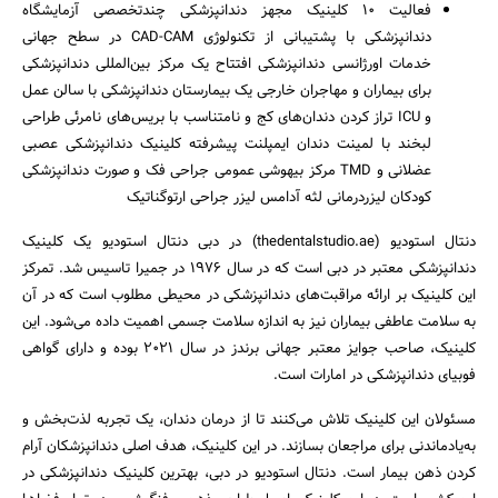
فعالیت 10 کلینیک مجهز دندانپزشکی چندتخصصی آزمایشگاه
دندانپزشکی با پشتیبانی از تکنولوژی CAD-CAM در سطح جهانی
خدمات اورژانسی دندانپزشکی افتتاح یک مرکز بین‌المللی دندانپزشکی
برای بیماران و مهاجران خارجی یک بیمارستان دندانپزشکی با سالن عمل
و ICU تراز کردن دندان‌های کج و نامتناسب با بریس‌های نامرئی طراحی
لبخند با لمینت دندان ایمپلنت پیشرفته کلینیک دندانپزشکی عصبی
عضلانی و TMD مرکز بیهوشی عمومی جراحی فک و صورت دندانپزشکی
کودکان لیزردرمانی لثه آدامس لیزر جراحی ارتوگناتیک
دنتال استودیو (thedentalstudio.ae) در دبی دنتال استودیو یک کلینیک
دندانپزشکی معتبر در دبی است که در سال 1976 در جمیرا تاسیس شد. تمرکز
این کلینیک بر ارائه مراقبت‌های دندانپزشکی در محیطی مطلوب است که در آن
به سلامت عاطفی بیماران نیز به اندازه سلامت جسمی اهمیت داده می‌شود. این
کلینیک، صاحب جوایز معتبر جهانی برندز در سال 2021 بوده و دارای گواهی
فوبیای دندانپزشکی در امارات است.
مسئولان این کلینیک تلاش می‌کنند تا از درمان دندان، یک تجربه لذت‌بخش و
به‌یادماندنی برای مراجعان بسازند. در این کلینیک، هدف اصلی دندانپزشکان آرام
کردن ذهن بیمار است. دنتال استودیو در دبی، بهترین کلینیک دندانپزشکی در