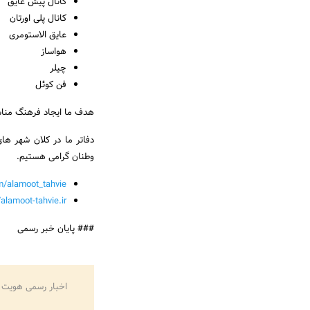
کانال پیش عایق
کانال پلی اورتان
عایق الاستومری
هواساز
چیلر
فن کوئل
هدف ما ایجاد فرهنگ منا
دفاتر ما در کلان شهر ها
وطنان گرامی هستیم.
m/alamoot_tahvie
/alamoot-tahvie.ir
### پایان خبر رسمی
اخبار رسمی هویت 