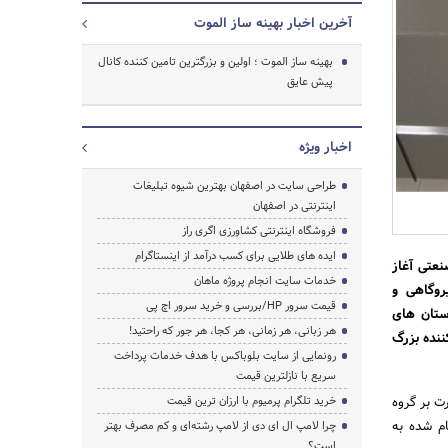
آخرین اخبار بهینه ساز الموت
بهینه ساز الموت ؛ اولین و بزرگترین تامین کننده کانال
پیش عایق
اخبار ویژه
طراحی سایت در اصفهان بهترین شیوه تبلیغات
اینترنتی در اصفهان
فروشگاه اینترنتی کشاورزی اگری راز
ایده های طلایی برای کسب درآمد از اینستاگرام
سات صنعتی آغاز
خدمات سایت انجام پروژه ماهان
وگاهی و
جستجو
قیمت سرور HP/بررسی و خرید سرور اچ پی
در استان‌ های
هر زبانی، هر زمانی، هر کجا، هر جور که راحتید!
ننده بزرگ
رونمایی از سایت بلوباکس با هدف خدمات پرداخت
سریع با نازلترین قیمت
ت بر گروه
خرید تلگرام پرمیوم با ارزان ترین قیمت
ام شده به
چرا لامپ ال ای دی از لامپ رشته‌ای و کم مصرف بهتر
است؟