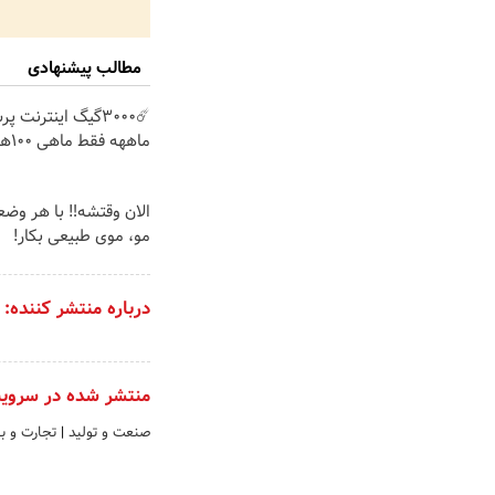
مطالب پیشنهادی
ماههه فقط ماهی 100هزارتومان!!
الان وقتشه‼️ با هر وض
مو، موی طبیعی بکار!
درباره منتشر کننده:
منتشر شده در سروی
صنعت و تولید
|
تجارت و با