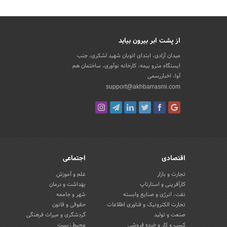
از پشت ابر بیرون بیاید
میدان آزادی، ابتدای اتوبان شهید لشکری، جنب
ایستگاه مترو بیمه، کارخانه نوآوری، ساختمان هم
آوا، اخباررسمی
support@akhbarrasmi.com
اقتصادی
اجتماعی
تجارت و بازار
علم و آموزش
کارآفرینی و استارتاپ
بهداشت و درمان
نفت، انرژی و صنایع وابسته
شهر و جامعه
تجارت الکترونیک و فناوری اطلاعات
حقوقی و قانون
صنعت و تولید
گردشگری و میراث فرهنگی
کسب و کار و خرده فروشی
محیط زیست