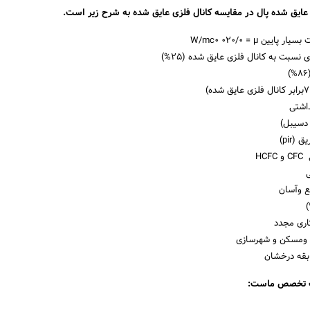
 عایق شده پال در مقایسه کانال فلزی عایق شده به شرح زیر است.
یین W/mc0 020/0 = µ
سبت به کانال فلزی عایق شده (۲۵%)
داشتی
(pir)
HC
 وآسان
کاری مجدد
رت ومسکن و شهرسازی
بقه درخشان
ت تخصص ماست: