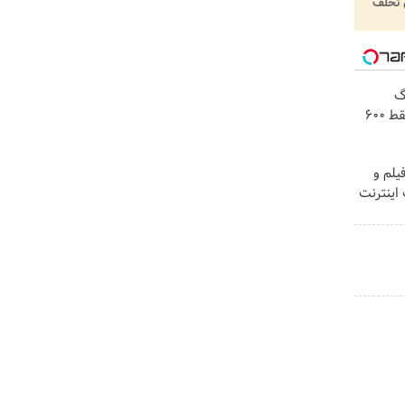
تخلف
! 3000گیگ
اینترنت خانگی 180 روزه فقط 600
لم و
 !! با 3000گیگ اینترنت