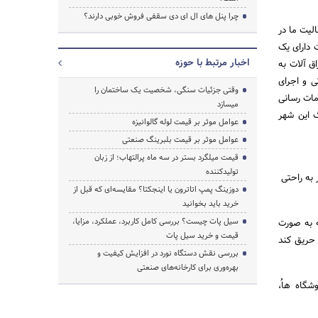
چرا پنل های ال ای دی سقفی فروش خوبی دارند؟
لیت ما در
 دارای یک
اخبار مرتبط با حوزه
ق آلات به
ی و اجرای
وقتی جزئیات سنگی، شخصیت یک ساختمان را
 بستر مناسب و خدمات رسانی
میسازد
 این شهر
عوامل موثر بر قیمت لوله گالوانیزه
عوامل موثر بر قیمت بلبرینگ صنعتی
قیمت میلگرد بستر در سه ماه پرالتهاب؛ از زبان
تولیدکننده
 به راحتی
دوزینگ پمپ اتاترون یا اینجکتا؟ مقایسه‌ای که قبل از
خرید باید بخوانید
سیل پات چیست؟ بررسی کامل کاربرد، عملکرد، مزایا،
کش آلومینیوم به ضخامت ۸۰ تا ۵۰۰ میکرون که به صورت
قیمت و خرید سیل پات
رناک cfc و hcfc است و نسبت به حریق کند
بررسی نقش دستگاه نورد در افزایش کیفیت و
بهره‌وری برای کارخانه‌های صنعتی
شگاه هاُ،