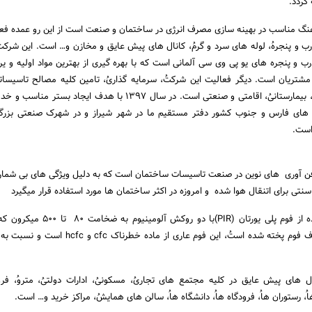
 گردد.
گ مناسب در بهینه سازی مصرف انرژی در ساختمان و صنعت است از این رو عمده فعا
درب و پنجرهُ، لوله های سرد و گرمُ، کانال های پیش عایق و مخازن و… است. این شرکت
ب و پنجره های یو پی وی سی آلمانی است که با بهره گیری از بهترین مواد اولیه و یرا
تریان است. دیگر فعالیت این شرکتُ، سرمایه گذاریُ، تامین کلیه مصالح تاسیسات
پروژه های تجاریُ، تفریحیُ، بیمارستانیُ، اقامتی و صنعتی است. در سال ۱۳۹۷ با هدف ایجاد
ن های فارس و جنوب کشور دفتر مستقیم ما در شهر شیراز و در شهرک صنعتی بزرگ
 است.
فن آوری های نوین در صنعت تاسیسات ساختمان است که به دلیل ویژگی های بی شمار
سنتی برای اتنقال هوا شده و امروزه در اکثر ساختمان ها مورد استفاده قرار میگیرد
این کانال ها تشکیل شده از فوم پلی یورتان (PIR)با دو رو
برجسته یا صاف در دو طرف فوم پخته شده استُ، این فوم عاری از ماده خط
ال های پیش عایق در کلیه مجتمع های تجاریُ، مسکونیُ، ادارات دولتیُ، متروُ، فرو
، رستوران هاُ، فرودگاه هاُ، دانشگاه هاُ، سالن های همایشُ، مراکز خرید و… است.