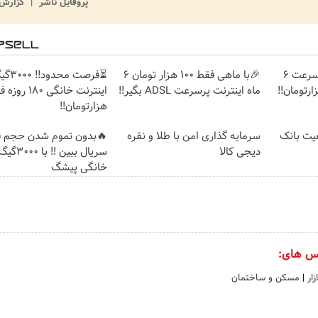
پروفایل ناشر
گزارش 
☄️3000گیگ اینترنت پرسرعت 6
🎉با ماهی فقط 100 هزار تومان 6
⏳فرصت محدود!
ماه اینترنت پرسرعت ADSL بگیر!!
هزارتومان!!
عیت بانک
سرمایه گذاری امن با طلا و نقره
🔥بدون تموم شدن حجم فی
دیجی کالا
سریال ببین
خانگی پیشگ
س های:
زار
|
مسکن و ساختمان