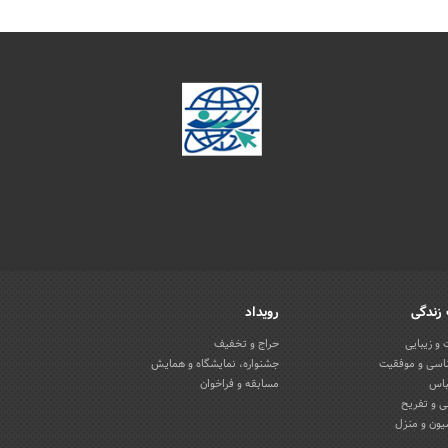
زندگی
رویداد
و زیبایی
حراج و تخفیف
اسی و موفقیت
جشنواره، نمایشگاه و همایش
باس
مسابقه و فراخوان
 و تفریح
یون و منزل