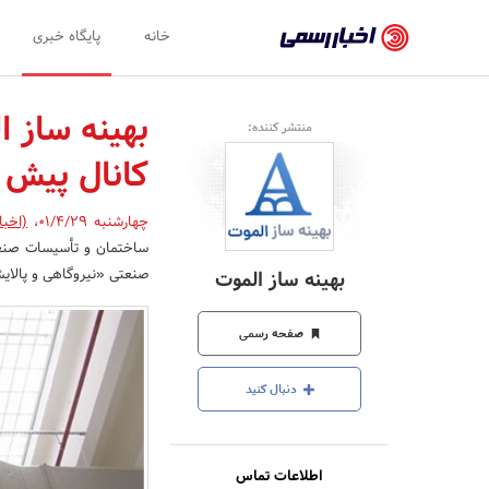
اخبار
خانه
پایگاه خبری
رسمی
-
بهینه ساز ا
منتشر کننده:
اخبار
کانال پیش 
تایید
شده
چهارشنبه 01/4/29
،
(اخبا
ساختمان و تأسیسات صنعت
شرکت‌ها،
صنعتی «نیروگاهی و پالایش
بهینه ساز الموت
سازمان‌ها
و
صفحه رسمی
روابط
دنبال کنید
عمومی‌ها
اطلاعات تماس