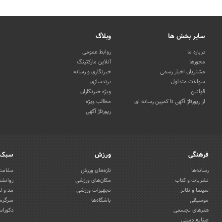
سایر بخش ها
وبلاگ
درباره ما
روابط عمومی
مجوزها
آنلاین مارکتینگ
مشتریان اخبار رسمی
خبرنگاری و رسانه
سوالات متداول
برندسازی
قوانین
ویژه خبرنگاران
از رپورتاژ آگهی تا کمپین رسانه ای
مطالب ویژه
رپورتاژ آگهی
فرهنگی
ورزش
سبک 
رسانه‌ها
تازه‌های ورزش
سلامت 
نشریات و کتاب
مکان‌های ورزشی
روانشن
سینما و تئاتر
تجهیزات ورزشی
مد و ل
موسیقی
باشگاه‌ها
سرگرمی
هنرهای تجسمی
دکوراس
صنایع دستی