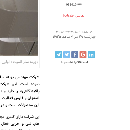
031910*****
[نمایش اطلاعات]
کد: 140104296305619255
چهارشنبه 29 تیر 01 ساعت 13:25
بهینه ساز الموت ؛ اولین 
https://bit.ly/3B4aurf
نموده است. این شرکت 
اصفهان و فارس فعالیت خو
این محصولات است و در ح
این شرکت دارای کادری مج
های فنی و اجرایی فعال ا