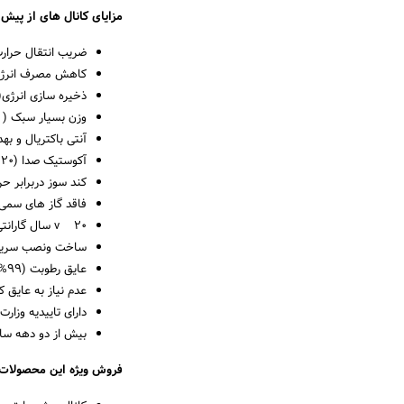
مزایای کانال های از پیش
ضریب انتقال حرارت بسیار پا
کاهش مصرف انرژی ن
ذخیره سازی انرژی(۸۶%)
وزن بسیار سبک ( ۷برابر کانال فلزی عایق شده)
آنتی باکتریال و به
آکوستیک صدا (۲۰ دسیبل)
کند سوز دربرابر حریق 
فاقد گاز های سمی CFC و FC
v ۲۰ سال گارانتی
ساخت ونصب سریع
عایق رطوبت (۹۹%)
عدم نیاز به عایق 
دارای تاییدیه وزا
بیش از دو دهه سا
فروش ویژه این محصولا