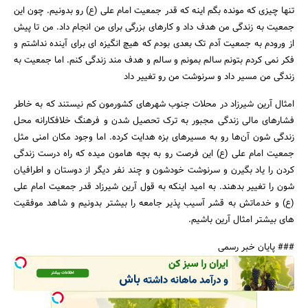
تنها چیزی که مونده بگم اینه که قدر جمعیت امام علی (ع) رو بدونیم. چون این
جمعیت به زندگی من هدف داد و کارهای بزرگی برای من انجام داد. من تا پیش
از ورودم به جمعیت آدم تک بعدی بودم که هیچ انگیزه ای برای آینده نداشتم و
فکر نمی کردم بتونم سالم بمونم و سالم و هدف مند زندگی کنم. اما جمعیت به
زندگی من مسیر داد و سرنوشت من رو تغییر داد
امثال آرین شیرزاد در محلات جنوب شهرهای کشورمون کم نیستند که به خاطر
فشارهای مالی زندگی مجبور به ترک تحصیل شدن و فرهنگ خلافکارانه محل
زندگی شون آن‌ها رو به مسیرهای بزه هدایت کرده. اما وجود مکان امنی مثل
جمعیت امام علی (ع) این فرصت رو به بچه هامون میده که راه درست زندگی
کردن را یاد بگیرن و سرنوشت خودشون و چند نفر دیگر از دوستان و اطرافیان
شون را تغییر بدهند. به امید اینکه به قول آرین شیرزاد قدر جمعیت امام علی
(ع) و خدماتش به قشر آسیب پذیر جامعه را بیشتر بدونیم و شاهد موفقیت
های بیشتر امثال آرین باشیم.
### پایان خبر رسمی