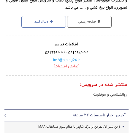
و تعمیرات موتورخانه، تعمیر انواع پکیج، نصب و سرویس انواع آیفون صوتی و
تصویری، انواع برق کشی و ..... می باشد
صفحه رسمی
دنبال کنید
اطلاعات تماس
-
021776*****
021264*****
in**@piping24.ir
[نمایش اطلاعات]
منتشر شده در سرویس:
روانشناسی و موفقیت
آخرین اخبار تاسیسات 24 ساعته
آرین شیرزاد/ تمرین از پارک شاپور تا مقام سوم مسابقات MAA