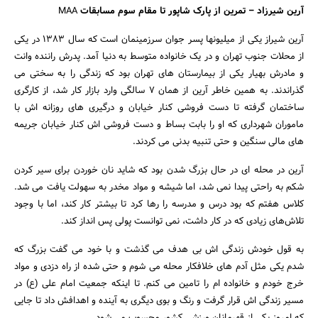
آرین شیرزاد
–
تمرین از پارک شاپور تا مقام سوم مسابقات
MAA
آرین شیراز یکی از میلیونها پسر جوان سرزمینمان است که سال 1383 در یکی
از محلات جنوب تهران و در یک خانواده متوسط به دنیا آمد. پدرش راننده وانت
و مادرش بهیار یکی از بیمارستان های تهران بود که زندگی را به سختی می
گذراندند. به همین خاطر آرین از همان 7 سالگی وارد بازار کار شد، از کارگری
ساختمان گرفته تا دست فروشی کنار خیابان و درگیری های روزانه اش با
ماموران شهرداری که او را بابت بساط و دست فروشی اش کنار خیابان جریمه
های مالی سنگین و حتی تنبیه بدنی می کردند.
آرین در محله ای در حال بزرگ شدن بود که شاید نان خوردن برای سیر کردن
شکم به راحتی پیدا نمی شد، اما شیشه و مواد مخدر به سهولت یافت می شد.
کلاس هفتم که بود درس و مدرسه را رها کرد تا بیشتر کار کند، اما با وجود
تلاش‌های زیادی که در کار داشت، نمی توانست پولی پس انداز کند.
به قول خودش زندگی اش بی هدف می گذشت و با خود می گفت بزرگ که
شدم یکی مثل آدم های خلافکار محله می شوم و حتی شده از راه دزدی و مواد
خرج خودم و خانواده ام را تامین می کنم. تا اینکه جمعیت امام علی (ع) در
مسیر زندگی اش قرار گرفت و رنگ و بوی دیگری به آینده و اهدافش داد تا جایی