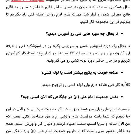
آقای شفاخواه مربی ما با آقای فاتح که در مجموعه
تاسیسات 24 ساعته
در
حال همکاری استند، آشنا بودن به همین خاطر آقای شفاخواه ما رو به آقای
فاتح معرفی کردن و قرار شد مهارت های لازم رو در زمینه فنی یاد بگیریم تا
بتونیم در این مجموعه کار کنیم.
تا بحال چه دوره هایی فنی رو آموزش دیدی؟
تا بحال یک دوره آموزشی تعمیر و سرویس پکیج رو در آموزشگاه فنی و حرفه
ای گذروندیم و زیر نظر تاسیسات 24 ساعته در کنار چند استادکار کارآموزی
کردیم و در حال حاضر دوره لوله کشی رو می گذرونیم.
علاقه خودت به پکیج بیشتر است یا لوله کشی؟
کلاً به کار فنی علاقه دارم ولی لوله کشی رو ترجیح میدم.
نقش جمعیت امام علی (ع) در جایگاهی که الان استی چیه؟
جمعیت امام علی برای من همه چیز است، اگر جمعیت نبود من هم الان در این
جا نبودم که شما بابت موفقیت های ورزشی ام با من مصاحبه کنی. همین که
من الان سالم و سرپا استم، سمت اعتیاد نرفتم و دنبال کار و ورزش استم، همه
به خاطر حضور مربی است که از طریق جمعیت امام علی (ع) وارد زندگی من