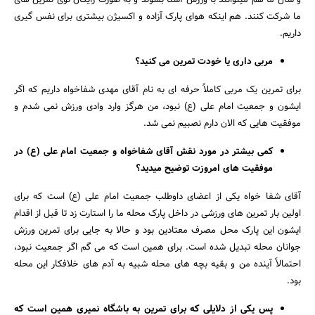
و سال ما هم میتوانند با ورزش آشنا بشوند و به صورت رایگان توی تمرین های
ما شرکت کنند. هم اینکه هوای پارک آزاده و اکسیژن بیشتری برای نفس گیری
داریم.
جستجو
مربی داری یا خودت تمرین می کنید؟
برای تمرین یک مربی کاملاً حرفه ای به نام آقای مهدی شفاخواه داریم که اگر
ایشون و جمعیت امام علی (ع) نبود، من هرگز وارد وادی ورزش نمی شدم و
موفقیت هایی که الان دارم نصبیم نمی شد.
کمی بیشتر در مورد نقش آقای شفاخواه و جمعیت امام علی (ع) در
موفقیت های امروزت توضیح میدید؟
آقای شفا خواه یکی از اعضای داوطلب جمعیت امام علی (ع) است که برای
اولین بار تمرین های ورزشی در داخل پارک محله ما را استارت زد تا قبل از اقدام
ایشون این پارک محل مصرف معتادین بود و حالا به جایی برای تمرین ورزش
جوانان محله تبدیل شده است. برای همین است که می گم اگر جمعیت نبود،
احتمالاً آینده من و بقیه بچه های محله شبیه به آدم های خلافکار این محله
بود.
پس یکی از دلایلی که برای تمرین به باشگاه نمیری همین است که