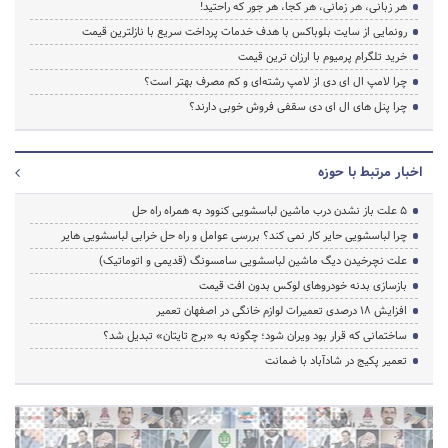
هر زبانی، هر زمانی، هر کجا، هر جور که راحتید!
رونمایی از سایت بلوباکس با هدف خدمات پرداخت سریع با نازلترین قیمت
خرید تلگرام پرمیوم با ارزان ترین قیمت
چرا لامپ ال ای دی از لامپ رشته‌ای و کم مصرف بهتر است؟
چرا پنل های ال ای دی سقفی فروش خوبی دارند؟
اخبار مرتبط با حوزه
5 علت باز نشدن درب ماشین لباسشویی کنوود به همراه راه حل
چرا لباسشویی حایر کار نمی کند؟ بررسی عوامل و راه حل خرابی لباسشویی هایر
علت نچرخیدن دیگ ماشین لباسشویی سامسونگ (قدیمی و اتوماتیک)
بازسازی بدنه خودروهای لوکس بدون افت قیمت
افزایش ۱۸ درصدی تعمیرات لوازم خانگی در اصفهان تعمیر
ساختمانی که قرار بود ویران شود؛ چگونه به «برج تایتان» تبدیل شد؟
تعمیر پکیج در شادآباد با ضمانت