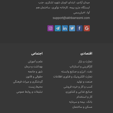
میدان آزادی، ابتدای اتوبان شهید لشکری، جنب
ایستگاه مترو بیمه، کارخانه نوآوری، ساختمان هم
آوا، اخباررسمی
support@akhbarrasmi.com
اقتصادی
اجتماعی
تجارت و بازار
علم و آموزش
کارآفرینی و استارتاپ
بهداشت و درمان
نفت، انرژی و صنایع وابسته
شهر و جامعه
تجارت الکترونیک و فناوری اطلاعات
حقوقی و قانون
صنعت و تولید
گردشگری و میراث فرهنگی
کسب و کار و خرده فروشی
محیط زیست
صنایع غذایی و کشاورزی
تبلیغات و روابط عمومی
کار و استخدام
بانک، بیمه و سرمایه
مسکن و ساختمان