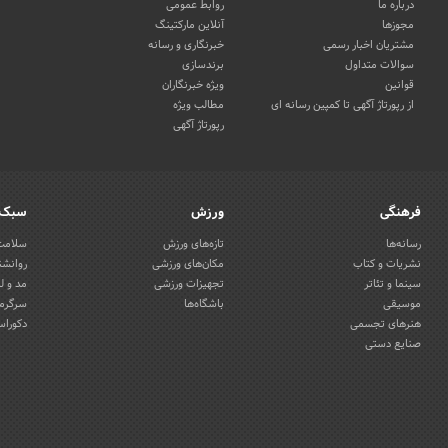
درباره ما
روابط عمومی
مجوزها
آنلاین مارکتینگ
مشتریان اخبار رسمی
خبرنگاری و رسانه
سوالات متداول
برندسازی
قوانین
ویژه خبرنگاران
از رپورتاژ آگهی تا کمپین رسانه ای
مطالب ویژه
رپورتاژ آگهی
فرهنگی
ورزش
سبک 
رسانه‌ها
تازه‌های ورزش
سلامت 
نشریات و کتاب
مکان‌های ورزشی
روانشن
سینما و تئاتر
تجهیزات ورزشی
مد و ل
موسیقی
باشگاه‌ها
سرگرمی
هنرهای تجسمی
دکوراس
صنایع دستی