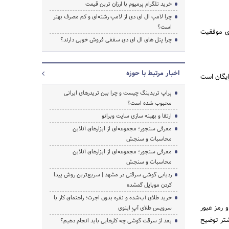
خرید تلگرام پرمیوم با ارزان ترین قیمت
چرا لامپ ال ای دی از لامپ رشته‌ای و کم مصرف بهتر
است؟
ای موفقیت
چرا پنل های ال ای دی سقفی فروش خوبی دارند؟
اخبار مرتبط با حوزه
رایگان است
پراپ تریدینگ چیست و چرا بین تریدرهای ایرانی
محبوب شده است؟
ارتقا و بهینه سازی سایت وبرانو
معرفی سنجور؛ مجموعه‌ای از ابزارهای آنلاین
محاسبات و سنجش
معرفی سنجور؛ مجموعه‌ای از ابزارهای آنلاین
محاسبات و سنجش
ردیابی گوشی سرقتی در مشهد | سریع‌ترین روش پیدا
کردن موبایل گمشده
خرید طلای آب‌شده و نقره بدون اجرت؛ راهنمای کار با
و رمز عبور
سرویس طلای آپِ اینوی
شتر توضیح
بعد از سرقت گوشی چه کارهایی باید انجام دهیم؟