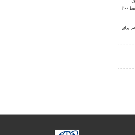
! 3000گیگ
اینترنت خانگی 180 روزه فقط 600
مر برای