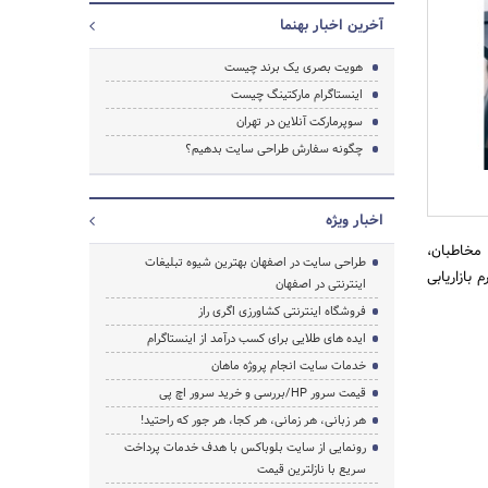
آخرین اخبار بهنما
هویت بصری یک برند چیست
اینستاگرام مارکتینگ چیست
سوپرمارکت آنلاین در تهران
چگونه سفارش طراحی سایت بدهیم؟
اخبار ویژه
 مخاطبان،
طراحی سایت در اصفهان بهترین شیوه تبلیغات
علاقه افراد 16 تا 34 ساله، یک پلتفرم بازاریابی
اینترنتی در اصفهان
جستجو
فروشگاه اینترنتی کشاورزی اگری راز
ایده های طلایی برای کسب درآمد از اینستاگرام
خدمات سایت انجام پروژه ماهان
قیمت سرور HP/بررسی و خرید سرور اچ پی
هر زبانی، هر زمانی، هر کجا، هر جور که راحتید!
رونمایی از سایت بلوباکس با هدف خدمات پرداخت
سریع با نازلترین قیمت