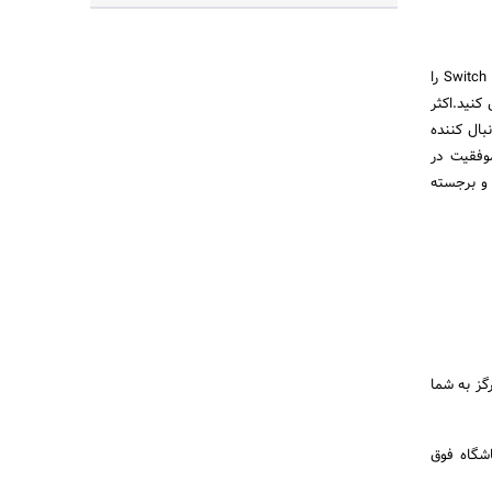
به پروفایل خود بروید و منو را باز کنید. به تنظیمات بروید و در پایین صفحه گزینه Switch to Professional Account را
کنید.اکثر
یلیون دنبال کننده
یید شده‌اند.برای موفقیت در
 و برجسته
گز به شما
 و به باشگاه فوق