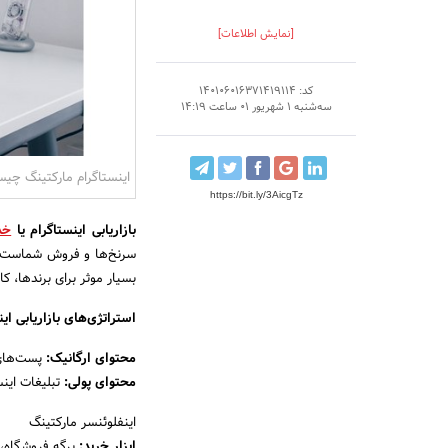
[نمایش اطلاعات]
کد: 140106016371419114
سه‌شنبه 1 شهریور 01 ساعت 14:19
اینستاگرام مارکتینگ چی
https://bit.ly/3AicgTz
بازاریابی اینستاگرام یا
خد
بسیار موثر برای برندها، ک
استراتژی‌های بازاریابی این
محتوای ارگانیک:
پست‌های 
محتوای پولی:
تبلیغات اینس
اینفلوئنسر مارکتینگ
ابزار خرید:
برگه فروشگاه، 