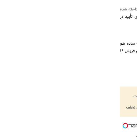
اخته شده
 تأیید در
ت ساده هم
می‌توانند نتایجی کسب کنند، مانند کمپین 3 هفته‌ای شرکت خرده‌فروش قهوه Country Bean که منجر به افزایش فروش 16
ت.
تخلف