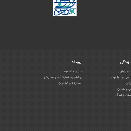
زندگی
رویداد
و زیبایی
حراج و تخفیف
اسی و موفقیت
جشنواره، نمایشگاه و همایش
باس
مسابقه و فراخوان
 و تفریح
یون و منزل