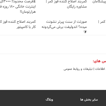
ت پیشگامان
کمربند اصلاح کننده قوز کمر |
⏳فرصت محدود!
مشاوره رایگان
هزارتومان!!
کمر |
صورتت از سنت پیرتر نشونت
کمربند اصلاح کننده قوز ک
میده؟ اندولیفت برش می‌گردونه
کار با کامپیتور
🔰
س های:
 اطلاعات
|
تبلیغات و روابط عمومی
سایر بخش ها
وبلاگ