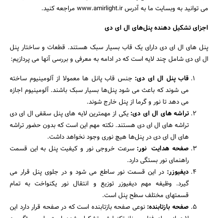
می توانید به وبسایت ما به آدرس www.amirlight.ir مراجعه کنید.
اجزای تشکیل دهنده پنل‌های ال ای دی
پنل های ال ای دی دارای یک قاب بسیار سبک هستند. قطعات و ساختار پنل
ال ای دی شامل چند لایه است که در ادامه به معرفی و بررسی آنها می پردازیم:
قاب پنل ال ای دی:
جنس قاب پانل ها معمولا از آلومینیوم ساخته
می شوند که باعث می شود پنل‌ها بسیار سبک باشند. آلومینیوم اجازه
می دهد تا نور و گرما از پنل خارج شوند.
تراشه های ال ای دی:
یکی از مهمترین لایه های پنل سقفی ال ای دی
تراشه های ال ای دی هستند. نکته مهم این است که بدون حضور تراشه
های ال ای دی در پنل‌ها هیچ نوری وجود نخواهد داشت.
صفحه هدایت نور:
سرعت خروجی نور و کیفیت پنل به این قسمت
راهنمای نور بستگی دارد.
دیفیوزر:
در این قسمت نور ساطع می شود و در جلوی پنل قرار می
گیرد. وظیفه مهم دیفیوزر توزیع و انتقال نور یکنواخت به تمام
قسمتهای مختلف سطح پنل است.
صفحه بازتابنده:
نوعی صفحه بازتابنده است که در صفحه قرار دارد این