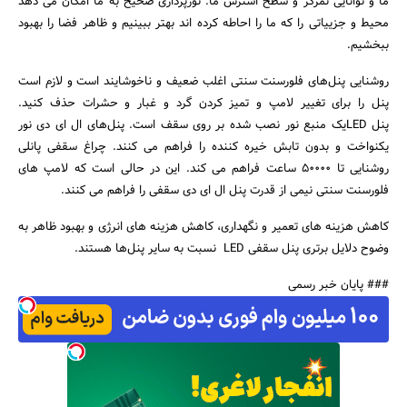
ما و توانایی تمرکز و سطح استرس ما. نورپردازی صحیح به ما امکان می دهد
محیط و جزییاتی را که ما را احاطه کرده اند بهتر ببینیم و ظاهر فضا را بهبود
ببخشیم.
روشنایی پنل‌های فلورسنت سنتی اغلب ضعیف و ناخوشایند است و لازم است
پنل را برای تغییر لامپ و تمیز کردن گرد و غبار و حشرات حذف کنید.
پنل LEDیک منبع نور نصب شده بر روی سقف است. پنل‌های ال ای دی نور
یکنواخت و بدون تابش خیره کننده را فراهم می کنند. چراغ سقفی پانلی
روشنایی تا 50000 ساعت فراهم می کند. این در حالی است که لامپ های
فلورسنت سنتی نیمی از قدرت پنل ال ای دی سقفی را فراهم می کنند.
کاهش هزینه های تعمیر و نگهداری، کاهش هزینه های انرژی و بهبود ظاهر به
وضوح دلایل برتری پنل سقفی LED نسبت به سایر پنل‌ها هستند.
### پایان خبر رسمی