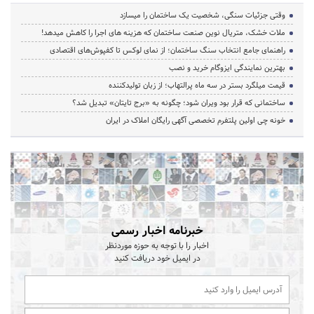
وقتی جزئیات سنگی، شخصیت یک ساختمان را میسازد
ملات خشک، متریال نوین صنعت ساختمان که هزینه‌ های اجرا را کاهش میدهد!
راهنمای جامع انتخاب سنگ ساختمان؛ از نمای لوکس تا کفپوش‌های اقتصادی
بهترین نمایندگی ایزوگام خرید و نصب
قیمت میلگرد بستر در سه ماه پرالتهاب؛ از زبان تولیدکننده
ساختمانی که قرار بود ویران شود؛ چگونه به «برج تایتان» تبدیل شد؟
خونه چی اولین پلتفرم تخصصی آگهی رایگان املاک در ایران
خبرنامه اخبار رسمی
اخبار را با توجه به حوزه موردنظر
در ایمیل خود دریافت کنید