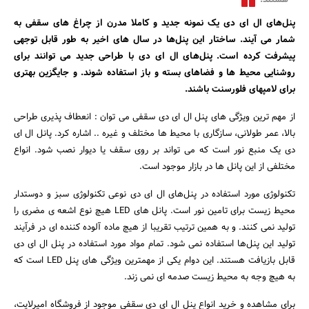
هستند.
پنل‌های ال ای دی یک نمونه جدید و کاملا مدرن از چراغ های سقفی به
شمار می آیند. ساختار این پنل‌ها در سال های اخیر به طور قابل توجهی
پیشرفت کرده است. پنل‌های ال ای دی با طراحی جدید می توانند برای
روشنایی محیط ها و فضاهای بسته و باز استفاده شوند. و جایگزین بهتری
برای لامپهای فلورسنت باشند.
از مهم ترین ویژگی های پنل ال ای دی سقفی می توان : انعطاف پذیری طراحی
بالا، عمر طولانی، سازگاری با محیط ها مختلف و غیره .. اشاره کرد. پانل ال ای
دی یک منبع نور است که می تواند بر روی سقف یا دیوار نصب شود. انواع
مختلفی از این پانل ها در بازار موجود است.
تکنولوژی مورد استفاده در پنل‌های ال ای دی نوعی تکنولوژی سبز و دوستدار
محیط زیست برای تامین نور است. پانل های LED هیچ نوع اشعه ی مضری را
تولید نمی کنند. و به همین ترتیب تقریبا از هیچ ماده آلوده کننده ای در فرآیند
تولید این پنل‌ها استفاده نمی شود. تمام مواد مورد استفاده در پنل ال ای دی
قابل بازیافت هستند. این دوام یکی از مهمترین ویژگی های پنل LED است که
به هیچ وجه به محیط زیست صدمه ای نمی زند.
جستجو
برای مشاهده و خرید انواع پنل ال ای دی سقفی موجود از فروشگاه امیرلایت،