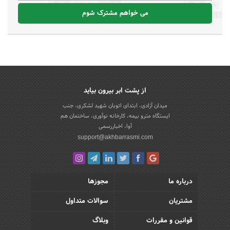
می خواهم مشترک شوم
از پشت ابر بیرون بیاید
میدان آزادی، ابتدای اتوبان شهید لشکری، جنب
ایستگاه مترو بیمه، کارخانه نوآوری، ساختمان هم
آوا، اخباررسمی
support@akhbarrasmi.com
درباره ما
مجوزها
مشتریان
سوالات متداول
قوانین و مقررات
وبلاگ