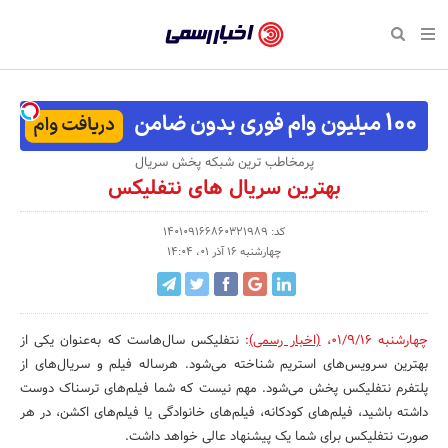
بازگشت
بازگشت
بازگشت
بازگشت
بازگشت
بازگشت
بازگشت
اخبار
رسمی
صفحه نخست پایگاه خبری
صفحه نخست ورزش
صفحه نخست رویداد
صفحه نخست فرهنگی
صفحه نخست اقتصادی
صفحه نخست اجتماعی
صفحه نخست سبک زندگی
-
اقتصادی
رسانه‌ها
تجارت و بازار
علم و آموزش
تازه‌های ورزش
حراج و تخفیف
سلامت و زیبایی
اخبار
اجتماعی
نشریات و کتاب
بهداشت و درمان
مکان‌های ورزشی
کارآفرینی و استارتاپ
روانشناسی و موفقیت
جشنواره، نمایشگاه و هما
پرمخاطب ترین شبکه پخش سریال
تایید
بهترین سریال های نتفلیکس
شده
فرهنگی
مد و لباس
سینما و تئاتر
شهر و جامعه
تجهیزات ورزشی
مسابقه و فراخوان
نفت، انرژی و صنایع وابسته
شرکت‌ها،
کد: 140109166860321989
ورزش
موسیقی
باشگاه‌ها
حقوقی و قانون
سرگرمی و تفریح
تجارت الکترونیک و فناوری 
چهارشنبه 16 آذر 01، 14:04
سازمان‌ها
سبک زندگی
صنعت و تولید
هنرهای تجسمی
دکوراسیون و منزل
گردشگری و میراث فرهنگی
و
روابط
رویداد
صنایع دستی
محیط زیست
کسب و کار و خرده فروشی
چهارشنبه 01/9/16
،
(اخبار رسمی)
:
نتفلیکس سال‌هاست که به‌عنوان یکی از
بهترین سرویس‌های استریم شناخته می‌شود. هرساله فیلم و سریال‌های از
عمومی‌ها
تبلیغات و روابط عمومی
صنایع غذایی و کشاورزی
پلتفرم نتفلیکس پخش می‌شود. مهم نیست که شما فیلم‌های ترسناک دوست
داشته باشید، فیلم‌های کودکانه، فیلم‌های خانوادگی یا فیلم‌های اکشن، در هر
کار و استخدام
صورت نتفلیکس برای شما یک پیشنهاد عالی خواهد داشت.