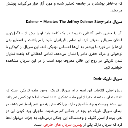
که به‌خاطر پوششان در جامعه تحقیر شده و مورد آزار قرار می‌گیرند، پوشش
می‌دهد.
سریال دامر-Dahmer – Monster: The Jeffrey Dahmer Story
اگر با جفری دامر آشنایی ندارید؛ در یک کلمه باید او را یکی از سنگدل‌ترین
قاتلان سریالی معرفی کرد. او تمامی قربانیان خود را می‌کشت و اعضای بدن
آن‌ها را می‌خورد تا بیشتر به آن‌ها احساس نزدیکی کند. این سریال از کودکی تا
نوجوانی و مرگ جفری دامر را نشان می‌دهد. تمامی لحظاتی که باعث نمایان
شدن تاریکی در روح این قاتل معروف بوده است را در این سریال مشاهده
خواهید کرد.
جستجو
سریال تاریک-Dark
دلیل اصلی انتخاب این اسم برای سریال تاریک، وجود ماده تاریکی است که
دانشمندان معتقدند دنیا از این ماده تشکیل شده است؛ اما هنوز کسی نمی‌داند
این ماده چیست و چه خاصیتی دارد. چرا که حتی به نور هم پاسخ نمی‌دهد. در
ابتدای سریال تاریک دو بچه در جنگلی گم می‌شوند. ماجرای پیدا کردن این دو
نفر، پرده از اسرار کثیف و وحشتناک این جنگل برمی‌دارد. به جرات می‌توان ادعا
کرد که سریال دارک یکی از
بهترین سریال های خارجی
است.