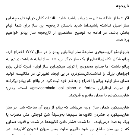
تاریخچه
اگر شما از علاقه مندان ساز پیانو باشید شاید اطلاعات کافی درباره تاریخچه این
ساز اصیل نداشته باشید.اما شاید دانستن تاریخچه این ساز برای شما الهام
بخش باشد. در ادامه به توضیح مختصری از تاریخچه ساز پیانو خواهیم
پرداخت.
بارتولومئو کریستوفری سازندهٔ ساز ایتالیایی پیانو را در سال ۱۷۰۷ اختراع کرد.
پیانو شکل تکامل‌یافته‌ای از یک ساز دیگر می‌باشد. ساز اولیه شباهت زیادی به
پیانو داشت اما صدای محدودی را تولید میکرد.این ساز اولیه قدرت کافی برای
اجراهای بزرگ را نداشت.کریستوفری در پی ایجاد تغییراتی در مکانیسم تولید
صدای ساز اولیه پیانو را اختراع و به نام خود ثبت کرد. در واقع نام پیانو برگرفته
از عبارت ایتالیایی «gravicembalo col piano e forte» است، یعنی:
هارپسیکوردی با صدای ملایم و قدرتمند.
جستجو
هارپسیکورد همان ساز اولیه می‌باشد که پیانو از روی آن ساخته شد. در ساز
هارپسیکورد با فشردن کلاویه‌ها سیم‌ها به‌وسیلهٔ شیٔ کوچکی مثل مضراب یا
پیک به‌ صدا درمی‌آیند. اما شدت فشار دادن کلاویه‌ها در شدت و قدرت صدایی
که از این ساز ساطع می شود تاثیری ندارد، یعنی میزان فشردن کلاویه‌ها هر