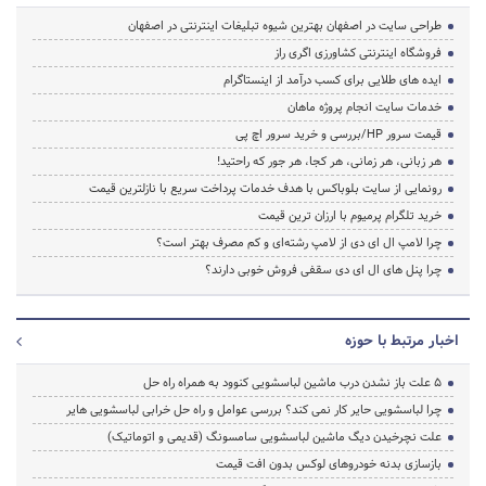
طراحی سایت در اصفهان بهترین شیوه تبلیغات اینترنتی در اصفهان
فروشگاه اینترنتی کشاورزی اگری راز
ایده های طلایی برای کسب درآمد از اینستاگرام
خدمات سایت انجام پروژه ماهان
قیمت سرور HP/بررسی و خرید سرور اچ پی
هر زبانی، هر زمانی، هر کجا، هر جور که راحتید!
رونمایی از سایت بلوباکس با هدف خدمات پرداخت سریع با نازلترین قیمت
خرید تلگرام پرمیوم با ارزان ترین قیمت
چرا لامپ ال ای دی از لامپ رشته‌ای و کم مصرف بهتر است؟
چرا پنل های ال ای دی سقفی فروش خوبی دارند؟
اخبار مرتبط با حوزه
5 علت باز نشدن درب ماشین لباسشویی کنوود به همراه راه حل
چرا لباسشویی حایر کار نمی کند؟ بررسی عوامل و راه حل خرابی لباسشویی هایر
علت نچرخیدن دیگ ماشین لباسشویی سامسونگ (قدیمی و اتوماتیک)
بازسازی بدنه خودروهای لوکس بدون افت قیمت