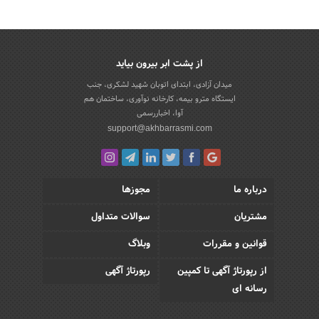
از پشت ابر بیرون بیاید
میدان آزادی، ابتدای اتوبان شهید لشکری، جنب
ایستگاه مترو بیمه، کارخانه نوآوری، ساختمان هم
آوا، اخباررسمی
support@akhbarrasmi.com
درباره ما
مجوزها
مشتریان
سوالات متداول
قوانین و مقررات
وبلاگ
از رپورتاژ آگهی تا کمپین
رپورتاژ آگهی
رسانه ای