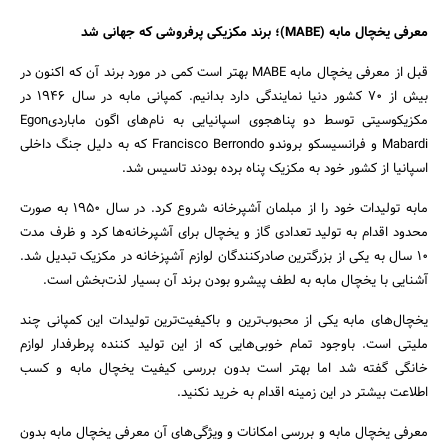
بانک، بیمه و سرمایه
معرفی یخچال مابه (MABE)؛ برند مکزیکی پرفروشی که جهانی شد
قبل از معرفی یخچال مابه MABE بهتر است کمی در مورد برند آن که اکنون در
مسکن و ساختمان
بیش از 70 کشور دنیا نمایندگی دارد بدانیم. کمپانی مابه در سال 1946 در
مکزیکوسیتی توسط دو پناهجوی اسپانیایی به نام‌های اگون ماباردیEgon
Mabardi و فرانسیسکو بروندو Francisco Berrondo که به دلیل جنگ داخلی
اسپانیا از کشور خود به مکزیک پناه برده بودند تاسیس شد.
مابه تولیدات خود را از مبلمان آشپرخانه شروع کرد. در سال 1950 به ‌صورت
محدود اقدام به تولید تعدادی گاز و یخچال برای آشپرخانه‌ها کرد و ظرف مدت
10 سال به یکی از بزرگترین صادرکنندگان لوازم آشپزخانه در مکزیک تبدیل شد.
آشنایی با یخچال مابه به لطف پیشرو بودن برند آن بسیار لذت‌بخش است.
یخچال‌های مابه یکی از محبوب‌ترین و باکیفیت‌ترین تولیدات این کمپانی چند
ملیتی است. باوجود تمام خوبی‌هایی که از این تولید کننده پرطرفدار لوازم
خانگی گفته شد اما بهتر است بدون بررسی کیفیت یخچال مابه و کسب
اطلاعت بیشتر در این زمینه اقدام به خرید نکنید.
معرفی یخچال مابه و بررسی امکانات و ویژگی‌های آن معرفی یخچال مابه بدون