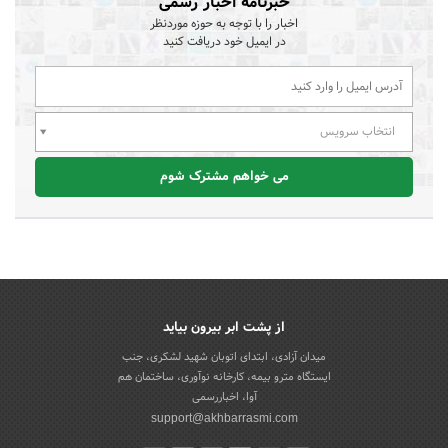
خبرنامه اخبار رسمی
اخبار را با توجه به حوزه موردنظر
در ایمیل خود دریافت کنید
انتخاب سرویس
می خواهم مشترک شوم
از پشت ابر بیرون بیاید
میدان آزادی، ابتدای اتوبان شهید لشکری، جنب
ایستگاه مترو بیمه، کارخانه نوآوری، ساختمان هم
آوا، اخباررسمی
support@akhbarrasmi.com