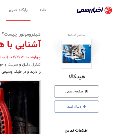
اخبار
خانه
پایگاه خبری
رسمی
-
هیدروموتور چیست؟
منتشر کننده:
اخبار
آشنایی با ه
تایید
چهارشنبه 02/2/06
،
(اخبا
شده
کنترل دقیق و سرعت و جهت 
شرکت‌ها،
را دارند و در طیف وسیعی از
هیدکالا
سازمان‌ها
و
صفحه رسمی
روابط
دنبال کنید
عمومی‌ها
اطلاعات تماس