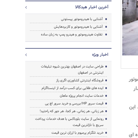
آخرین اخبار هیدکالا
آشنایی با هیدروموتور پیستونی
آشنایی با هیدروموتور و کاربردهایش
تفاوت هیدروموتور و هیدرو پمپ به زبان ساده
اخبار ویژه
طراحی سایت در اصفهان بهترین شیوه تبلیغات
اینترنتی در اصفهان
وتور
فروشگاه اینترنتی کشاورزی اگری راز
ر
ایده های طلایی برای کسب درآمد از اینستاگرام
خدمات سایت انجام پروژه ماهان
قیمت سرور HP/بررسی و خرید سرور اچ پی
این
هر زبانی، هر زمانی، هر کجا، هر جور که راحتید!
رونمایی از سایت بلوباکس با هدف خدمات پرداخت
سریع با نازلترین قیمت
جستجو
خرید تلگرام پرمیوم با ارزان ترین قیمت
 ای