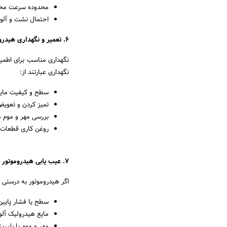
محدوده سرعت مح
احتمال نشت و آلو
6. تعمیر و نگهداری هیدروموتور
نگهداری مناسب برای اطمی
نگهداری عبارتند از:
سطح و کیفیت مایع
تمیز کردن و تعویض
بررسی مهر و موم ه
روغن کاری قطعات 
7. عیب یابی هیدروموتور
اگر هیدروموتور به درستی ک
سطح یا فشار پایین
مایع هیدرولیک آلو
مهر و موم یا بلبر