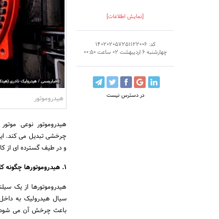
[نمایش اطلاعات]
کد: 140202057251122006
چهارشنبه 6 اردیبهشت 02 ساعت 00:50
در دسترس نیست
هیدروموتور
هیدروموتور نوعی موتور
چرخشی تبدیل می کند. ای
و در طیف گسترده ای از کا
1. هیدروموتورها چگونه کار می کنند؟
هیدروموتورها از یک سیل
سیال هیدرولیک به داخل 
باعث چرخش آن می شود. 