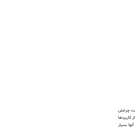
جهت چرخش
ز کاربردها
نها بسیار