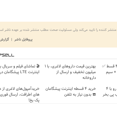
منتشر کننده را تایید می‌کند ولی مسئولیت صحت مطلب منتشر شده بر عهده ناشر اس
پروفایل ناشر
گزارش 
بدون پیش پرداخت در 4 قسط ✅
بهترین قیمت داروهای لاغری، با ۱
🎬 تماشای فیلم و سریال ب
امان + سیم
میلیون تخفیف و ارسال از
اینترنت LTE پیشگامان در 4 قسط
داروخانه‌
اینترنت LTE پیشگامان رو با 4
خرید 4 قسطه اینترنت پیشگامان
خریدآمپول‌های لاغری از د
 پی بخر
☎️ بدون نیاز به تلفن
های اطرافت، ارسال فوری ه
پک یخ!