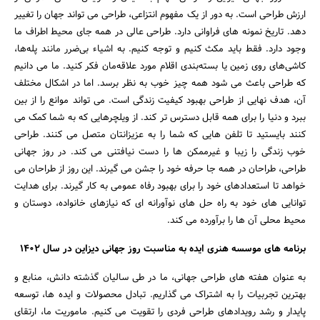
ارزش طراحی است. به دور از یک مفهوم انتزاعی، طراحی می تواند جهان را تغییر
دهد. تاریخ نمونه های فراوانی دارد. طراحی عالی در همه جای محیط اطراف ما
وجود دارد. فقط باید مکث کنیم و توجه کنیم. به اشیاء بی‌ضرر مانند پله‌ها،
کاشی‌های روی زمین یا بسته‌بندی اقلام مورد علاقه‌مان فکر کنید. ما می دانیم
که طراحی باعث می شود همه چیز خوب به نظر برسد. اما در اشکال مختلف
آن، هدف نهایی از طراحی بهبود کیفیت زندگی است. می تواند موانع را از بین
ببرد و دنیا را برای همه قابل دسترس تر کند. از ویلچرهایی که به شما کمک می
‌کنند بایستید تا تلفن‌ هایی که شما را به عزیزانتان متصل می ‌کنند. طراحی
خوب زندگی را زیبا و غیرممکن‌ ها را دست‌ نیافتنی می ‌کند. در روز جهانی
طراحی، طراحان در همه جا حرفه خود را جشن می گیرند. این روز از طراحان می‌
خواهد تا استعدادهای خود را برای بهبود رفاه عمومی به کار گیرند. برای هدایت
توانایی های خود به راه حل های نوآورانه ای که نیازهای خانواده، دوستان و
محیط محلی آن ها را برآورده می کند.
برنامه های موسسه هنری ایده به مناسبت روز جهانی دیزاین در سال ۱۴۰۲
به عنوان هفته های طراحی جهانی، ما در طی سالیان گذشته دانش، منابع و
بهترین تجربیات را به اشتراک می گذاریم. تبادل محصولات و ایده ها، توسعه
پایدار و رشد رویدادهای طراحی فردی را تقویت می کنیم. ماموریت ما، ارتقای