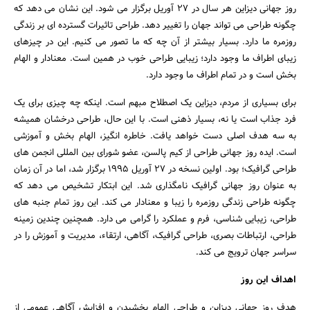
روز جهانی دیزاین هر سال در ۲۷ آوریل برگزار می شود. این نشان می دهد که
چگونه طراحی می تواند جهان را تغییر دهد. طراحی تاثیرات گسترده ‌ای بر زندگی
روزمره ما دارد. بسیار بیشتر از آن چه که ما تصور می‌ کنیم. این در چیزهای
زیبای اطراف ما وجود دارد؛ زیبایی طراحی خوب در همین است. معنادار و الهام
بخش است و در تمام اطراف ما وجود دارد.
برای بسیاری از مردم، دیزاین یک اصطلاح مبهم است. اینکه چه چیزی برای یک
فرد جذاب است یا نه، بسیار ذهنی است. با این حال، طراحی درخشان همیشه
به سه هدف اصلی دست خواهد یافت. خاطره انگیز، الهام بخش و آموزشی
است. ایده روز جهانی طراحی از کیم پالسن، عضو شورای بین المللی انجمن های
طراحی گرافیک؛ بود. اولین نسخه در ۲۷ آوریل ۱۹۹۵ برگزار شد، اما در آن زمان
به عنوان روز جهانی گرافیک نامگذاری شد. این ابتکار تشخیص می دهد که
جستجو
چگونه طراحی زندگی روزمره را زیبا و معنادار می کند. این روز تمام جنبه های
طراحی، زیبایی شناسی، فرم و عملکرد را گرامی می دارد. همچنین چندین زمینه
طراحی، ارتباطات بصری، طراحی گرافیک، آگاهی، ارتقاء، مدیریت و آموزش را در
سراسر جهان ترویج می کند.
اهداف این روز
هدف روز جهانی دیزاین و طراحی الهام بخشیدن و افزایش آگاهی عمومی از