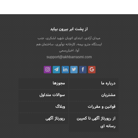
از پشت ابر بیرون بیاید
میدان آزادی، ابتدای اتوبان شهید لشکری، جنب
ایستگاه مترو بیمه، کارخانه نوآوری، ساختمان هم
آوا، اخباررسمی
support@akhbarrasmi.com
درباره ما
مجوزها
مشتریان
سوالات متداول
قوانین و مقررات
وبلاگ
از رپورتاژ آگهی تا کمپین
رپورتاژ آگهی
رسانه ای