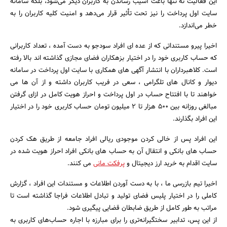
این فعالیت نه تنها باعث آسیب رساندن به کاربران دیگر می‌شود، بلکه سامانه
سایت اول پرداخت را نیز تحت تأثیر قرار می‌دهد و امنیت کلیه کاربران را به
خطر می‌اندازد.
اخیرا پیرو مستنداتی که از عده ای افراد سودجو به دست آمده ، تعداد کاربرانی
که حساب کاربری خود را در اختیار بزهکاران فضای مجازی گذاشته اند بالا رفته
است. کلاهبرداران با انتشار آگهی های همکاری با سایت اول پرداخت در سامانه
دیوار و کانال های تلگرامی ، سعی در فریب کاربران داشته و از آن ها می
خواهند تا با افتتاح حساب در اول پرداخت و احراز هویت کامل در ازای گرفتن
مبالغی روزانه بین ۵۰۰ هزار تا ۲ میلیون تومان حساب کاربری خود را در اختیار
این افراد بگذارند.
این افراد پس از خالی کردن موجودی ریالی افراد جامعه از طریق هک کردن
حساب های بانکی و انتقال آن به حساب های بانکی افراد احراز هویت شده در
سایت اقدام به خرید ارز دیجیتال و
پرفکت مانی
می کنند.
جستجو
اخیرا تیم بازرسی ما ، با به دست آوردن اطلاعات و مستندات این افراد ، گزارش
کاملی را در اختیار پلیس فضای تولید و تبادل اطلاعات فراجا گذاشته است تا
مراتب به طور کامل از طریق ضابطان قضایی پیگیری شود.
از این پس، تدابیر سختگیرانه‌تری را برای مبارزه با اجاره حساب‌های کاربری به