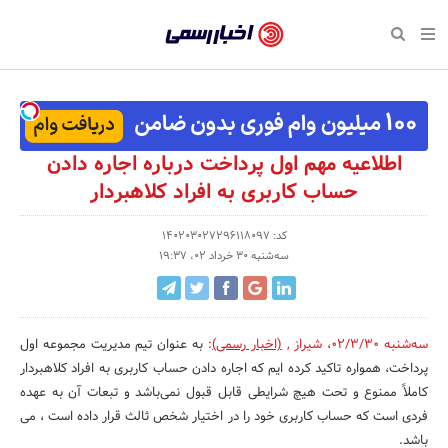
بازگشت
بازگشت
بازگشت
بازگشت
بازگشت
بازگشت
بازگشت
اخبار
رسمی
صفحه نخست پایگاه خبری
صفحه نخست ورزش
صفحه نخست رویداد
صفحه نخست فرهنگی
صفحه نخست اقتصادی
صفحه نخست اجتماعی
صفحه نخست سبک زندگی
-
اقتصادی
رسانه‌ها
تجارت و بازار
علم و آموزش
تازه‌های ورزش
حراج و تخفیف
سلامت و زیبایی
اخبار
اجتماعی
نشریات و کتاب
بهداشت و درمان
مکان‌های ورزشی
کارآفرینی و استارتاپ
روانشناسی و موفقیت
جشنواره، نمایشگاه و هما
اطلاعیه مهم اول پرداخت درباره اجاره دادن
تایید
حساب کاربری به افراد کلاهبردار
شده
فرهنگی
مد و لباس
سینما و تئاتر
شهر و جامعه
تجهیزات ورزشی
مسابقه و فراخوان
نفت، انرژی و صنایع وابسته
شرکت‌ها،
کد: 140203027296118097
ورزش
موسیقی
باشگاه‌ها
حقوقی و قانون
سرگرمی و تفریح
تجارت الکترونیک و فناوری 
سه‌شنبه 30 خرداد 02، 19:37
سازمان‌ها
سبک زندگی
صنعت و تولید
هنرهای تجسمی
دکوراسیون و منزل
گردشگری و میراث فرهنگی
و
روابط
رویداد
صنایع دستی
محیط زیست
کسب و کار و خرده فروشی
سه‌شنبه 02/3/30
،
شیراز
,
(اخبار رسمی)
:
به عنوان تیم مدیریت مجموعه اول
عمومی‌ها
پرداخت، همواره تاکید کرده ایم که اجاره دادن حساب کاربری به افراد کلاهبردار
تبلیغات و روابط عمومی
صنایع غذایی و کشاورزی
کاملاً ممنوع و تحت هیچ شرایطی قابل قبول نمی‌باشد و تبعات آن به عهده
فردی است که حساب کاربری خود را در اختیار شخص ثالث قرار داده است ، می
کار و استخدام
باشد.