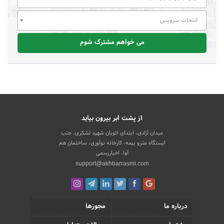
انتخاب سرویس
می خواهم مشترک شوم
از پشت ابر بیرون بیاید
میدان آزادی، ابتدای اتوبان شهید لشکری، جنب
ایستگاه مترو بیمه، کارخانه نوآوری، ساختمان هم
آوا، اخباررسمی
support@akhbarrasmi.com
درباره ما
مجوزها