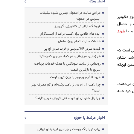
اخبار ویژه
طراحی سایت در اصفهان بهترین شیوه تبلیغات
 موضوع علاوه‌بر
اینترنتی در اصفهان
 و احتمال
فروشگاه اینترنتی کشاورزی اگری راز
ید با
خرید
ایده های طلایی برای کسب درآمد از اینستاگرام
خدمات سایت انجام پروژه ماهان
قیمت سرور HP/بررسی و خرید سرور اچ پی
ایی است که
هر زبانی، هر زمانی، هر کجا، هر جور که راحتید!
شد، نشان
رونمایی از سایت بلوباکس با هدف خدمات پرداخت
من این‌که
سریع با نازلترین قیمت
خرید تلگرام پرمیوم با ارزان ترین قیمت
 می‌دهند،
چرا لامپ ال ای دی از لامپ رشته‌ای و کم مصرف بهتر
ض دید همه
است؟
چرا پنل های ال ای دی سقفی فروش خوبی دارند؟
اخبار مرتبط با حوزه
پراپ تریدینگ چیست و چرا بین تریدرهای ایرانی