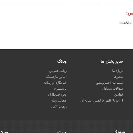
س:
 اطلاعات
سایر بخش ها
وبلاگ
درباره ما
روابط عمومی
مجوزها
آنلاین مارکتینگ
مشتریان اخبار رسمی
خبرنگاری و رسانه
سوالات متداول
برندسازی
قوانین
ویژه خبرنگاران
از رپورتاژ آگهی تا کمپین رسانه ای
مطالب ویژه
رپورتاژ آگهی
فرهنگی
ورزش
سبک 