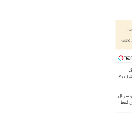
ت.
تخلف
! 3000گیگ
اینترنت خانگی 180 روزه فقط 600
و سریال
ن فقط