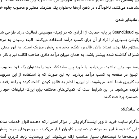
ترین راه‌هایی که میزان اعتبار اکانت شما را افزایش می‌دهد، خرید پلی ساندکلاد است. ز
 را مشاهده می‌کنند، ناخودآگاه در ذهن آن‌ها به‌عنوان یک هنرمند معتبر و محبوب جلوه خ
مانیتایز شدن
همان‌طور که می‌دانید، پلتفرم SoundCloud بر پایه حمایت از افرادی که در زمینه موسیقی فعالیت دارند طر
کیشن بسیاری از افراد از آن برای کسب درآمد استفاده می‌کنند. البته رسیدن به مرحله
ستلزم دارا بودن تعداد بالای فالوور، لایک، ذخیره و پخش موزیک است. به این معنی
راک گذاشته شده بیشتر باشد، به همان میزان درآمد دلاری صاحب اکانت نیز بالاتر می
ه موسیقی نباشید، می‌توانید با خرید پلی ساندکلاد خود را به‌عنوان یک فرد محبوب و
تبلیغ در صفحه به کسب درآمد پردازید. به این صورت که با استفاده از این سرویس
 کاربری شما آشنا می‌شوند. از این‌رو اقدام به فالوو کردن اکانت کرده و رفته رفته 
فزوده می‌شود. در این شرایط است که کمپانی‌های مختلف برای این‌که تبلیغات خود ر
 دستمزد پرداخت کنند.
ت ساندکلاد
اگرام سایت خرید فالوور اینستاگرام یکی از مراکز اصلی ارائه دهنده انواع خدمات ساند
ن‌هایی که توسط این مجموعه در دسترس کاربران قرار می‌گیرد، سرویس‌های خرید پخش
سطه‌ها با قیمت‌های بسیار مناسب ارائه می‌شوند. این وب‌سایت رابط کاربری آسانی