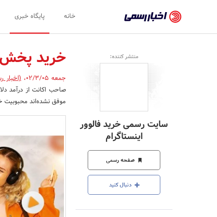
اخبار
خانه
پایگاه خبری
رسمی
-
خرید پخش 
منتشر کننده:
اخبار
جمعه 02/3/05
،
(اخبار ر
تایید
صاحب اکانت از درآمد دلاری
شده
موفق نشده‌اند محبوبیت خود
شرکت‌ها،
سایت رسمی خرید فالوور
سازمان‌ها
اینستاگرام
و
صفحه رسمی
روابط
عمومی‌ها
دنبال کنید