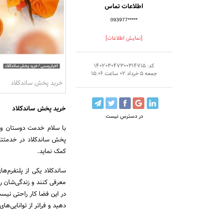
اطلاعات تماس
093977*****
[نمایش اطلاعات]
کد: 140203047300314715
جمعه 5 خرداد 02 ساعت 15:06
خرید پخش ساندکلاد
خرید پخش ساندکلاد
در دسترس نیست
با سلام خدمت دوستان و کا
پخش ساندکلاد در خدمتتان
کمک نماید.
ساندکلاد یکی از پلتفرم‌ه
معرفی کنند و زندگی‌شان را
در این فضا کار راحتی نیست
دهید و فراتر از توانایی‌ها