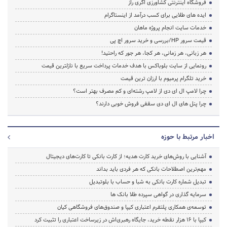
فروشگاه اینترنتی کشاورزی اگری راز
ایده های طلایی برای کسب درآمد از اینستاگرام
خدمات سایت انجام پروژه ماهان
قیمت سرور HP/بررسی و خرید سرور اچ پی
هر زبانی، هر زمانی، هر کجا، هر جور که راحتید!
رونمایی از سایت بلوباکس با هدف خدمات پرداخت سریع با نازلترین قیمت
خرید تلگرام پرمیوم با ارزان ترین قیمت
چرا لامپ ال ای دی از لامپ رشته‌ای و کم مصرف بهتر است؟
چرا پنل های ال ای دی سقفی فروش خوبی دارند؟
اخبار مرتبط با حوزه
آشنایی با روش‌های خرید کارت هدیه؛ از کارت بانکی تا کارت‌های دیجیتال
مهم‌ترین اصطلاحات بانکی که هر فردی باید بداند
تبدیل شماره کارت بانکی به شبا و حساب با بلوتبدیل
سرمایه گذاری در گواهی سپرده طلا بانک ها
توسعه‌ی همکاری‌ پلتفرم اعتباری کیپا و صندوق‌های فروشگاهی کیان
کیپا با ۱۶ هزار نقطه خرید، جایگاه رهبری‌اش در زیرساخت اعتباری را تثبیت کرد