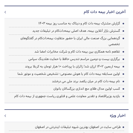
آخرین اخبار بیمه دات کام
گزارش مشترک بیمه دات کام و دیتاک به مناسب روز بیمه 1403
گسترش بازار آنلاین بیمه، هدف اصلی بیمه‌دات‌کام در تبلیغات جدید
گردهمایی بزرگ صنعت مالی ایران با حضور متفاوت بیمه‌دات‌کام در گفتگوهای
تخصصی
تفاهم نامه همکاری بین بیمه دات کام و شرکت مخابرات امضا شد
برگزاری بیست و دومین مراسم تندیس حافظ با حمایت هلدینگ سپاس
بیمه اربعین 1402 ارزان شد! زائران با پرداخت 10 هزار تومان به کربلا بروند
اولین مسابقه بیمه دات کام با هوش مصنوعی؛ تشخیص شخصیت و موتور شما
نام بیمه دات کام در میان یکصد برند ملی می درخشد
کسب اولین مدال طلای مچ اندازی بزرگسالان بانوان
بازدید وزیراقتصاد و تقدیر معاونت علمی و فناوری ریاست جمهوری از بیمه دات کام
اخبار ویژه
طراحی سایت در اصفهان بهترین شیوه تبلیغات اینترنتی در اصفهان