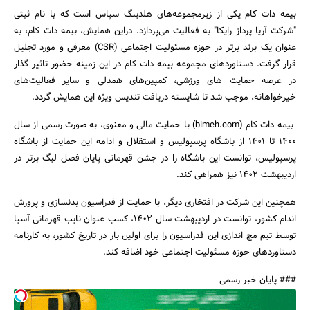
بیمه دات کام یکی از زیرمجموعه‌های هلدینگ سپاس است که با نام ثبتی
"شرکت آریا پرداز رایکا" به فعالیت می‌پردازد. دراین همایش، بیمه دات کام، به
عنوان یک برند برتر در حوزه مسئولیت اجتماعی (CSR) معرفی و مورد تجلیل
قرار گرفت. دستاوردهای مجموعه بیمه دات کام در این زمینه حضور تاثیر گذار
در عرصه حمایت های ورزشی، کمپین‌های همدلی و سایر فعالیت‌های
جستجو
خیرخواهانه، موجب شد تا شایسته دریافت تندیس ویژه این همایش گردد.
بیمه دات کام (bimeh.com) با حمایت مالی و معنوی، به صورت رسمی از سال
1400 تا 1401 از باشگاه پرسپولیس و استقلال و ادامه این حمایت از باشگاه
پرسپولیس، توانست این باشگاه را در جشن قهرمانی پایان فصل لیگ برتر در
اردیبهشت 1402 نیز همراهی کند.
همچنین این شرکت در افتخاری دیگر، با حمایت از فدراسیون بدنسازی و پرورش
اندام کشور، توانست در اردیبهشت سال 1402، کسب عنوان نایب قهرمانی آسیا
توسط تیم مچ اندازی این فدراسیون را برای اولین بار در تاریخ کشور، به کارنامه
دستاوردهای حوزه مسئولیت اجتماعی خود اضافه کند.
### پایان خبر رسمی