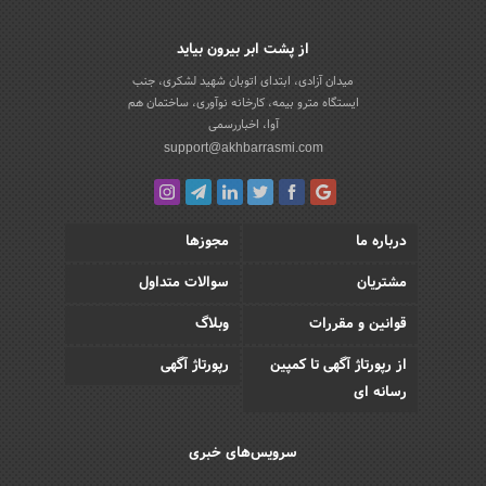
از پشت ابر بیرون بیاید
میدان آزادی، ابتدای اتوبان شهید لشکری، جنب
ایستگاه مترو بیمه، کارخانه نوآوری، ساختمان هم
آوا، اخباررسمی
support@akhbarrasmi.com
درباره ما
مجوزها
مشتریان
سوالات متداول
قوانین و مقررات
وبلاگ
از رپورتاژ آگهی تا کمپین
رپورتاژ آگهی
رسانه ای
سرویس‌های خبری