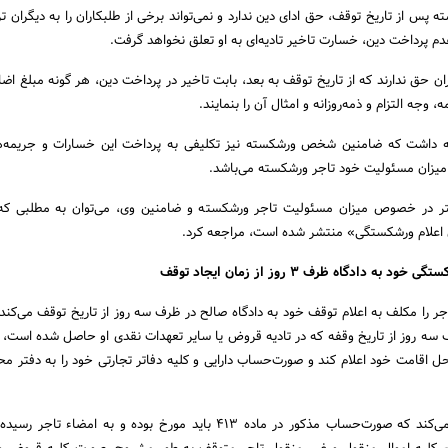
 پس از تاریخ توقف، حق ادای دین ندارد و نمی‌تواند برخی از طلبکاران را به دیگران ت
دم پرداخت دین، خسارت تاخیر تادیه‌ای به او تعلق نخواهد گرفت.
ران حق ندارند که از تاریخ توقف به بعد، بابت تاخیر در پرداخت دین، هر گونه مبلغ اض
 وجه التزام و ذمه‌روزانه و امثال آن را بنمایند.
جه داشت که ضامنین شخص ورشکسته نیز تکلیفی به پرداخت این خسارات و جریمه‌ها
یزان مسئولیت خود تاجر ورشکسته می‌باشد.
 در خصوص میزان مسئولیت تاجر ورشکسته و ضامنین وی، می‌توان به مطلبی که
 اعلام ورشکستگی» منتشر شده است، مراجعه کرد.
ه دادگاه ظرف 3 روز از زمان ایجاد توقف
ارت، تاجر را مکلف به اعلام توقف خود به دادگاه صالح در ظرف سه روز از تاریخ توقف می‌کن
رف سه روز از تاریخ وقفه که در تادیه قروض یا سایر تعهدات نقدی او حاصل شده است،
حل اقامت خود اعلام کند و صورت‌حساب دارایی و کلیه دفاتر تجارتی خود را به دفتر مح
ماده 414 هم نیز تعیین می‌کند که صورت‌حساب مذکور در ماده 413 باید مورخ بوده و به امض