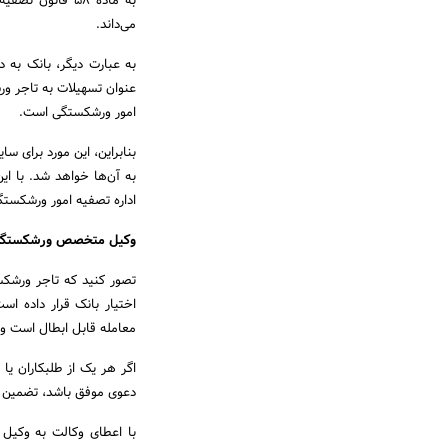
به ماده 58 قان
می‌داند.
به عبارت دیگر، بانک به د
عنوان تسهیلات به تاجر ور
امور ورشکستگی است.
بنابراین، این مورد برای س
به آن‌ها خواهد شد. با ا
اداره تصفیه امور ورشکستگی
وکیل متخصص ورشکستگی در
تصور کنید که تاجر ورشکس
اختیار بانک قرار داده اس
معامله قابل ابطال است و آ
اگر هر یک از طلبکاران یا 
دعوی موفق باشد، تضمین 
با اعطای وکالت به وکیل 