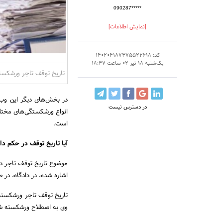
090287*****
[نمایش اطلاعات]
کد: 140204187375522618
یک‌شنبه 18 تیر 02 ساعت 18:37
تاریخ توقف تاجر ورشکست
در بخش‌های دیگر این وب
در دسترس نیست
انواع ورشکستگی‌های مخت
است.
آیا تاریخ توقف در حکم د
موضوع تاریخ توقف تاجر د
اشاره شده، در دادگاه، در
تاریخ توقف تاجر ورشکسته 
وی به اصطلاح ورشکسته ش