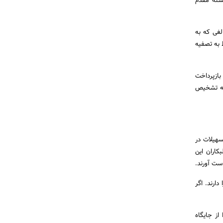
کسته مقدم
لغی که به
 به تصفیه
 بازپرداخت
 به تشخیص
سهیلات در
کاران این
دست آورند.
ارند. اگر
از جایگاه