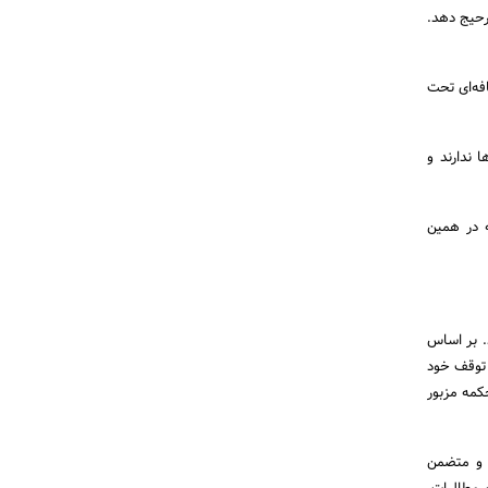
رحیج دهد.
افه‌ای تحت
 ندارند و
 در همین
د. بر اساس
 توقف خود
کمه مزبور
اء تاجر رسیده و متضمن