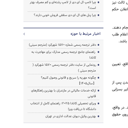
 ثالث نیز
چرا لامپ ال ای دی از لامپ رشته‌ای و کم مصرف بهتر
است؟
اعلان حکم
چرا پنل های ال ای دی سقفی فروش خوبی دارند؟
جستجو
جام دهند.
اخبار مرتبط با حوزه
اعلام طلب
باشد.
دفتر ترجمه رسمی شماره ۱۵۷۰ شهرکرد (مترجم سیتی)
راهنمای جامع ترجمه رسمی مدارک برای مهاجرت به
کانادا
قع، تعیین
رونمایی از سایت دفتر ترجمه رسمی 1570 شهرکرد (
مترجم سیتی )
چگونه مهریه را سریع و قانونی وصول کنیم؟
د شدن پس از
【سال1405】
یر بسزایی
ارائه خدمات مالیاتی در مازندران با بهترین راهکارهای
قانونی
ویزای تحصیلی کانادا ۲۰۲۵؛ راهنمای کامل از انتخاب
 در واقع،
دانشگاه تا دریافت ویزا
 روی حقوق
بهترین وکیل دیوان عدالت اداری در تهران