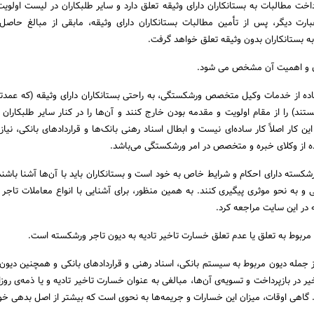
داخت مطالبات به بستانکاران دارای وثیقه تعلق دارد و سایر طلبکاران در لیست اولویت
 عبارت دیگر، پس از تأمین مطالبات بستانکاران دارای وثیقه، مابقی از مبالغ حاص
به بستانکاران بدون وثیقه تعلق خواهد گرفت.
ق و اهمیت آن مشخص می شود.
تفاده از خدمات وکیل متخصص ورشکستگی، به راحتی بستانکاران دارای وثیقه (که عمدتاً 
د) را از مقام اولویت و مقدمه بودن خارج کنند و آن‌ها را در کنار سایر طلبکاران ق
ین کار اصلاً کار ساده‌ای نیست و ابطال اسناد رهنی بانک‌ها و قراردادهای بانکی، نیا
 از وکلای خبره و متخصص در امر ورشکستگی می‌باشد.
کسته دارای احکام و شرایط خاص به خود است و بستانکاران باید با آن‌ها آشنا باشند ت
و به نحو موثری پیگیری کنند. به همین منظور، برای آشنایی با انواع معاملات تاجر
در این سایت مراجعه کرد.
، مربوط به تعلق یا عدم تعلق خسارت تاخیر تادیه به دیون تاجر ورشکسته است.
ز جمله دیون مربوط به سیستم بانکی، اسناد رهنی و قراردادهای بانکی و همچنین دیون
ر در بازپرداخت و تسویه‌ی آن‌ها، مبالغی به عنوان خسارت تاخیر تادیه و یا ذمه‌ی روز
 گاهی اوقات، میزان این خسارات و جریمه‌ها به نحوی است که بیشتر از اصل بدهی خو