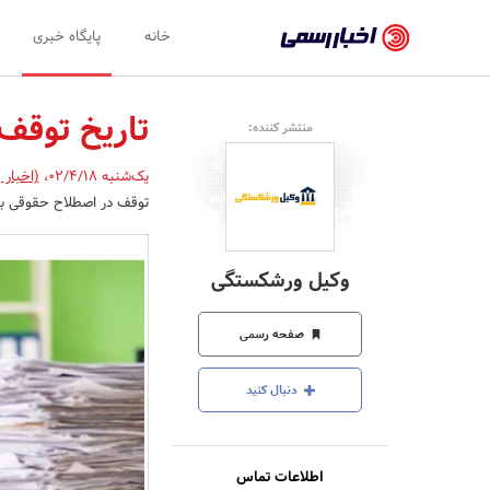
اخبار
خانه
پایگاه خبری
رسمی
-
تاریخ توقف
منتشر کننده:
اخبار
یک‌شنبه 02/4/18
،
(اخبار 
تایید
توقف در اصطلاح حقوقی ب
شده
شرکت‌ها،
وکیل ورشکستگی
سازمان‌ها
و
صفحه رسمی
روابط
دنبال کنید
عمومی‌ها
اطلاعات تماس