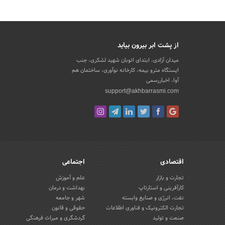
از پشت ابر بیرون بیاید
میدان آزادی، ابتدای اتوبان شهید لشکری، جنب
ایستگاه مترو بیمه، کارخانه نوآوری، ساختمان هم
آوا، اخباررسمی
support@akhbarrasmi.com
اقتصادی
اجتماعی
تجارت و بازار
علم و آموزش
کارآفرینی و استارتاپ
بهداشت و درمان
نفت، انرژی و صنایع وابسته
شهر و جامعه
تجارت الکترونیک و فناوری اطلاعات
حقوقی و قانون
صنعت و تولید
گردشگری و میراث فرهنگی