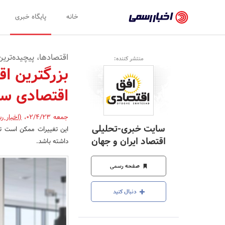
اخبار
خانه
پایگاه خبری
رسمی
-
اقتصادها، پیچیده‌تر
منتشر کننده:
اخبار
بزرگترین اق
تایید
اقتصادی سال 3
شده
شرکت‌ها،
جمعه 02/4/23
،
(اخبار ر
سایت خبری-تحلیلی
این تغییرات ممکن است تا
سازمان‌ها
اقتصاد ایران و جهان
داشته باشد.
و
صفحه رسمی
روابط
عمومی‌ها
دنبال کنید