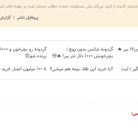
منتشر کننده را تایید می‌کند ولی مسئولیت صحت مطلب منتشر شده بر عهده ناشر اس
پروفایل ناشر
گزارش 
🔥
گردونه شانس بدون پوچ |
بچرخونش 1000 دلار تتر ببر! 🔥😍
برنده شو😍
گیر | ثبت
‼️با خرید این طلا، بیمه هم میشی‼️
تا ۱۰۰ میلیون اعتبار خرید قسطی
س: