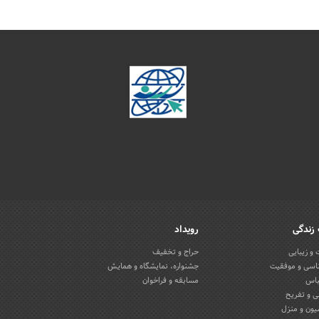
زندگی
رویداد
و زیبایی
حراج و تخفیف
اسی و موفقیت
جشنواره، نمایشگاه و همایش
باس
مسابقه و فراخوان
 و تفریح
یون و منزل