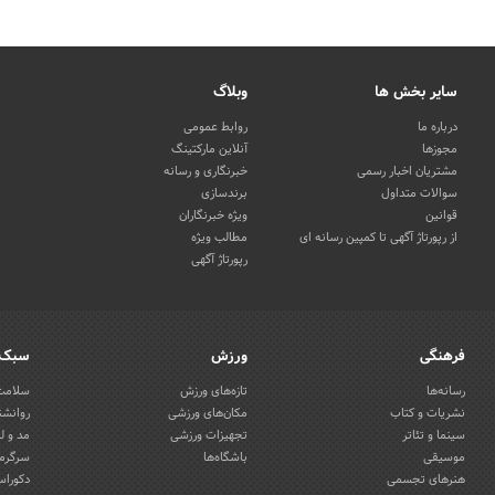
سایر بخش ها
وبلاگ
درباره ما
روابط عمومی
مجوزها
آنلاین مارکتینگ
مشتریان اخبار رسمی
خبرنگاری و رسانه
سوالات متداول
برندسازی
قوانین
ویژه خبرنگاران
از رپورتاژ آگهی تا کمپین رسانه ای
مطالب ویژه
رپورتاژ آگهی
فرهنگی
ورزش
سبک 
رسانه‌ها
تازه‌های ورزش
سلامت 
نشریات و کتاب
مکان‌های ورزشی
روانشن
سینما و تئاتر
تجهیزات ورزشی
مد و ل
موسیقی
باشگاه‌ها
سرگرمی
هنرهای تجسمی
دکوراس