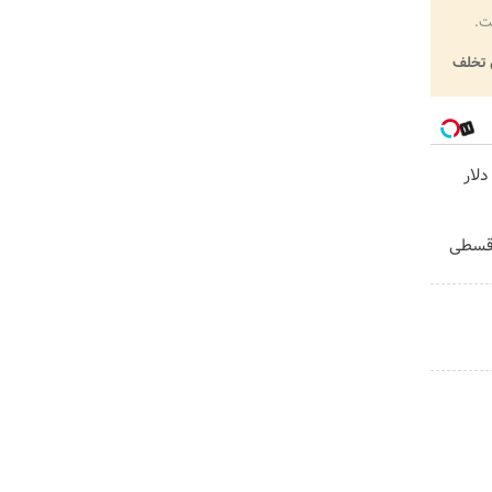
ت.
تخلف
گردونه رو بچرخون و 1000 دلار