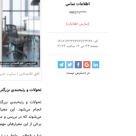
اطلاعات تماس
090271*****
[نمایش اطلاعات]
کد: 140204237384623138
جمعه 23 تیر 02 ساعت 21:26
در دسترس نیست
افق اقتصادی | سایت خبری
تحولات و رتبه‌بندی بزرگت
تحولات و رتبه‌بندی بزر
انجام می‌شود. این معیا
می‌شوند که در بررسی و مق
برخی از این معیارهای مهم ع