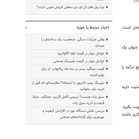
چرا پنل های ال ای دی سقفی فروش خوبی دارند؟
مان است.
اخبار مرتبط با حوزه
وقتی جزئیات سنگی، شخصیت یک ساختمان را
میسازد
 عنوان یک
عوامل موثر بر قیمت لوله گالوانیزه
عوامل موثر بر قیمت بلبرینگ صنعتی
 درآمد را
قیمت میلگرد بستر در سه ماه پرالتهاب؛ از زبان
تولیدکننده
دوزینگ پمپ اتاترون یا اینجکتا؟ مقایسه‌ای که قبل از
ثبت دارند
خرید باید بخوانید
سیل پات چیست؟ بررسی کامل کاربرد، عملکرد، مزایا،
قیمت و خرید سیل پات
رت بگیرد.
بررسی نقش دستگاه نورد در افزایش کیفیت و
HDI)، سرمایه خارجی مستقیم (FDI) و نرخ بیکاری باشند
بهره‌وری برای کارخانه‌های صنعتی