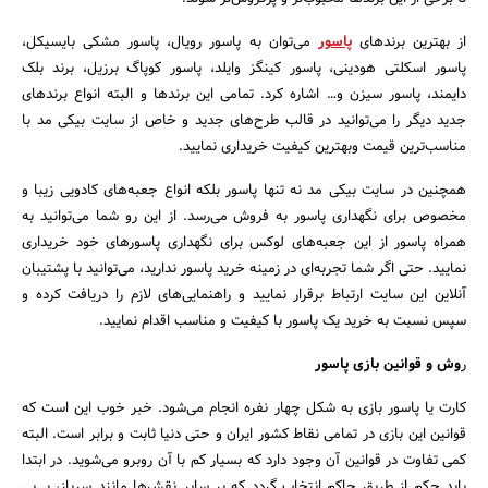
جستجو
از بهترین برندهای
پاسور
می‌توان به پاسور رویال، پاسور مشکی بایسیکل،
پاسور اسکلتی هودینی، پاسور کینگز وایلد، پاسور کوپاگ برزیل، برند بلک
دایمند، پاسور سیزن و… اشاره کرد. تمامی این برندها و البته انواع برندهای
جدید دیگر را می‌توانید در قالب طرح‌های جدید و خاص از سایت بیکی مد با
مناسب‌ترین قیمت وبهترین کیفیت خریداری نمایید.
همچنین در سایت بیکی مد نه تنها پاسور بلکه انواع جعبه‌های کادویی زیبا و
مخصوص برای نگهداری پاسور به فروش می‌رسد. از این رو شما می‌توانید به
همراه پاسور از این جعبه‌های لوکس برای نگهداری پاسورهای خود خریداری
نمایید. حتی اگر شما تجربه‌ای در زمینه خرید پاسور ندارید، می‌توانید با پشتیبان
آنلاین این سایت ارتباط برقرار نمایید و راهنمایی‌های لازم را دریافت کرده و
سپس نسبت به خرید یک پاسور با کیفیت و مناسب اقدام نمایید.
ر
وش و قوانین بازی پاسور
کارت یا پاسور بازی به شکل چهار نفره انجام می‌شود. خبر خوب این است که
قوانین این بازی در تمامی نقاط کشور ایران و حتی دنیا ثابت و برابر است. البته
کمی تفاوت در قوانین آن وجود دارد که بسیار کم با آن روبرو می‌شوید. در ابتدا
باید حکم از طریق حاکم انتخاب گردد که بر سایر نقش‌ها مانند سرباز، بی‌بی