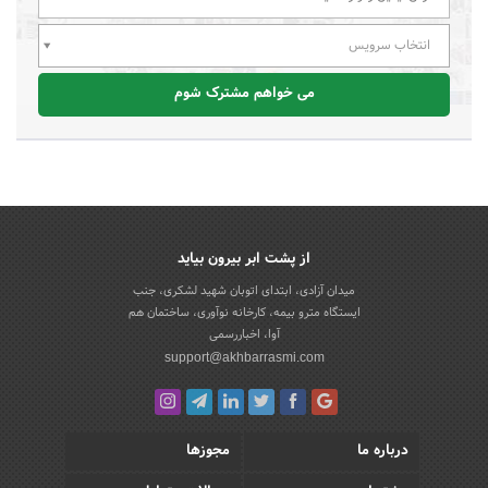
انتخاب سرویس
می خواهم مشترک شوم
از پشت ابر بیرون بیاید
میدان آزادی، ابتدای اتوبان شهید لشکری، جنب
ایستگاه مترو بیمه، کارخانه نوآوری، ساختمان هم
آوا، اخباررسمی
support@akhbarrasmi.com
درباره ما
مجوزها