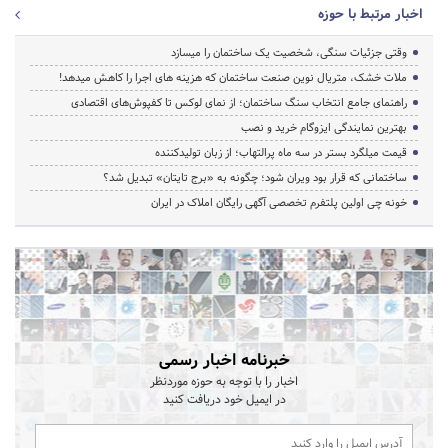
اخبار مرتبط با حوزه
وقتی جزئیات سنگی، شخصیت یک ساختمان را میسازد
ملات خشک، متریال نوین صنعت ساختمان که هزینه‌ های اجرا را کاهش میدهد!
راهنمای جامع انتخاب سنگ ساختمان؛ از نمای لوکس تا کفپوش‌های اقتصادی
بهترین نمایندگی ایزوگام خرید و نصب
قیمت میلگرد بستر در سه ماه پرالتهاب؛ از زبان تولیدکننده
ساختمانی که قرار بود ویران شود؛ چگونه به «برج تایتان» تبدیل شد؟
خونه چی اولین پلتفرم تخصصی آگهی رایگان املاک در ایران
خبرنامه اخبار رسمی
اخبار را با توجه به حوزه موردنظر
در ایمیل خود دریافت کنید