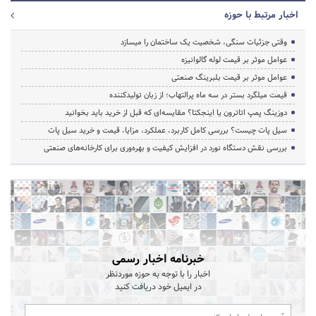
اخبار مرتبط با حوزه
وقتی جزئیات سنگی، شخصیت یک ساختمان را میسازد
عوامل موثر بر قیمت لوله گالوانیزه
عوامل موثر بر قیمت بلبرینگ صنعتی
قیمت میلگرد بستر در سه ماه پرالتهاب؛ از زبان تولیدکننده
دوزینگ پمپ اتاترون یا اینجکتا؟ مقایسه‌ای که قبل از خرید باید بخوانید
سیل پات چیست؟ بررسی کامل کاربرد، عملکرد، مزایا، قیمت و خرید سیل پات
بررسی نقش دستگاه نورد در افزایش کیفیت و بهره‌وری برای کارخانه‌های صنعتی
خبرنامه اخبار رسمی
اخبار را با توجه به حوزه موردنظر
در ایمیل خود دریافت کنید