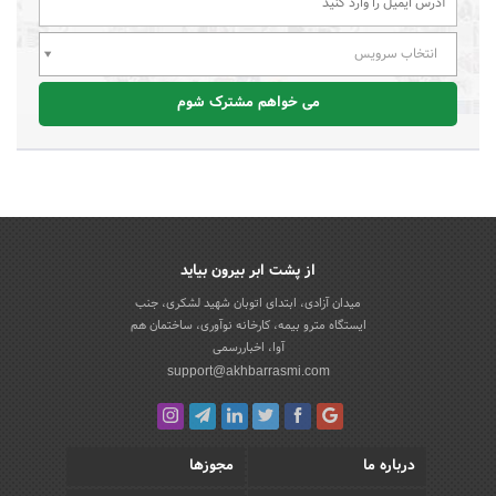
انتخاب سرویس
می خواهم مشترک شوم
از پشت ابر بیرون بیاید
میدان آزادی، ابتدای اتوبان شهید لشکری، جنب
ایستگاه مترو بیمه، کارخانه نوآوری، ساختمان هم
آوا، اخباررسمی
support@akhbarrasmi.com
درباره ما
مجوزها