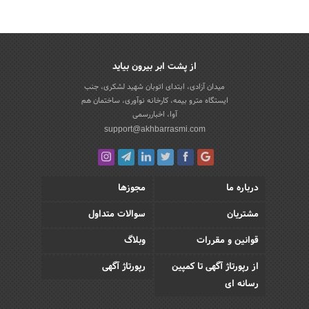
از پشت ابر بیرون بیاید
میدان آزادی، ابتدای اتوبان شهید لشکری، جنب
ایستگاه مترو بیمه، کارخانه نوآوری، ساختمان هم
آوا، اخباررسمی
support@akhbarrasmi.com
درباره ما
مجوزها
مشتریان
سوالات متداول
قوانین و مقررات
وبلاگ
از رپورتاژ آگهی تا کمپین
رپورتاژ آگهی
رسانه ای