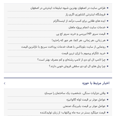
طراحی سایت در اصفهان بهترین شیوه تبلیغات اینترنتی در اصفهان
فروشگاه اینترنتی کشاورزی اگری راز
ایده های طلایی برای کسب درآمد از اینستاگرام
خدمات سایت انجام پروژه ماهان
قیمت سرور HP/بررسی و خرید سرور اچ پی
هر زبانی، هر زمانی، هر کجا، هر جور که راحتید!
رونمایی از سایت بلوباکس با هدف خدمات پرداخت سریع با نازلترین قیمت
خرید تلگرام پرمیوم با ارزان ترین قیمت
چرا لامپ ال ای دی از لامپ رشته‌ای و کم مصرف بهتر است؟
چرا پنل های ال ای دی سقفی فروش خوبی دارند؟
اخبار مرتبط با حوزه
وقتی جزئیات سنگی، شخصیت یک ساختمان را میسازد
عوامل موثر بر قیمت لوله گالوانیزه
عوامل موثر بر قیمت بلبرینگ صنعتی
قیمت میلگرد بستر در سه ماه پرالتهاب؛ از زبان تولیدکننده