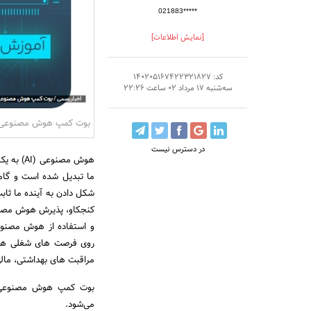
021883*****
[نمایش اطلاعات]
کد: 140205167422321827
سه‌شنبه 17 مرداد 02 ساعت 22:26
بوت کمپ هوش مصنوعی مد
در دسترس نیست
هوش مصنو
ما تبدیل شده است و گام
شکل دادن به آینده ما ثاب
کنجکاو، پذیرش هوش مصنوع
و استفاده از هوش مصنوع
روی فرصت های شغلی هیجان
مراقبت های بهداشتی، مالی
می‌شود.