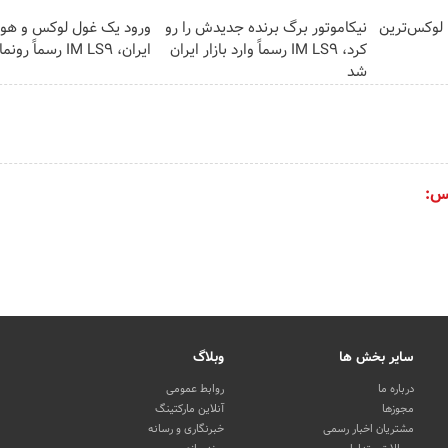
رونمایی رسمی IM LS9 لوکس‌ترین
نیکاموتور برگ برنده جدیدش را رو
ورود یک غول لوکس و هو
کرد، IM LS9 رسماً وارد بازار ایران
ایران، IM LS9 رسماً رونمایی شد
شد
س:
سایر بخش ها
وبلاگ
درباره ما
روابط عمومی
مجوزها
آنلاین مارکتینگ
مشتریان اخبار رسمی
خبرنگاری و رسانه