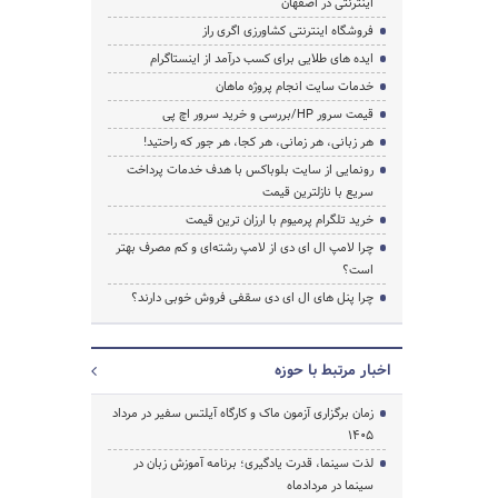
اینترنتی در اصفهان
فروشگاه اینترنتی کشاورزی اگری راز
ایده های طلایی برای کسب درآمد از اینستاگرام
خدمات سایت انجام پروژه ماهان
قیمت سرور HP/بررسی و خرید سرور اچ پی
هر زبانی، هر زمانی، هر کجا، هر جور که راحتید!
رونمایی از سایت بلوباکس با هدف خدمات پرداخت
سریع با نازلترین قیمت
خرید تلگرام پرمیوم با ارزان ترین قیمت
چرا لامپ ال ای دی از لامپ رشته‌ای و کم مصرف بهتر
است؟
چرا پنل های ال ای دی سقفی فروش خوبی دارند؟
اخبار مرتبط با حوزه
زمان برگزاری آزمون ماک و کارگاه آیلتس سفیر در مرداد
1405
لذت سینما، قدرت یادگیری؛ برنامه آموزش زبان در
سینما در مردادماه