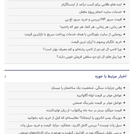
ایده های طلایی برای کسب درآمد از اینستاگرام
خدمات سایت انجام پروژه ماهان
قیمت سرور HP/بررسی و خرید سرور اچ پی
هر زبانی، هر زمانی، هر کجا، هر جور که راحتید!
رونمایی از سایت بلوباکس با هدف خدمات پرداخت سریع با نازلترین قیمت
خرید تلگرام پرمیوم با ارزان ترین قیمت
چرا لامپ ال ای دی از لامپ رشته‌ای و کم مصرف بهتر است؟
چرا پنل های ال ای دی سقفی فروش خوبی دارند؟
اخبار مرتبط با حوزه
وقتی جزئیات سنگی، شخصیت یک ساختمان را میسازد
عوامل موثر بر قیمت لوله گالوانیزه
عوامل موثر بر قیمت بلبرینگ صنعتی
قیمت میلگرد بستر در سه ماه پرالتهاب؛ از زبان تولیدکننده
دوزینگ پمپ اتاترون یا اینجکتا؟ مقایسه‌ای که قبل از خرید باید بخوانید
سیل پات چیست؟ بررسی کامل کاربرد، عملکرد، مزایا، قیمت و خرید سیل پات
بررسی نقش دستگاه نورد در افزایش کیفیت و بهره‌وری برای کارخانه‌های صنعتی