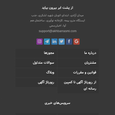
از پشت ابر بیرون بیاید
میدان آزادی، ابتدای اتوبان شهید لشکری، جنب
ایستگاه مترو بیمه، کارخانه نوآوری، ساختمان هم
آوا، اخباررسمی
support@akhbarrasmi.com
درباره ما
مجوزها
مشتریان
سوالات متداول
قوانین و مقررات
وبلاگ
از رپورتاژ آگهی تا کمپین
رپورتاژ آگهی
رسانه ای
سرویس‌های خبری