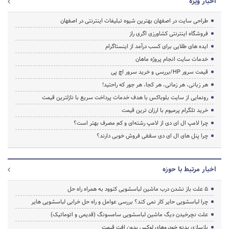
اخبار ویژه
طراحی سایت در اصفهان بهترین شیوه تبلیغات اینترنتی در اصفهان
فروشگاه اینترنتی کشاورزی اگری راز
ایده های طلایی برای کسب درآمد از اینستاگرام
خدمات سایت انجام پروژه ماهان
قیمت سرور HP/بررسی و خرید سرور اچ پی
هر زبانی، هر زمانی، هر کجا، هر جور که راحتید!
رونمایی از سایت بلوباکس با هدف خدمات پرداخت سریع با نازلترین قیمت
خرید تلگرام پرمیوم با ارزان ترین قیمت
چرا لامپ ال ای دی از لامپ رشته‌ای و کم مصرف بهتر است؟
چرا پنل های ال ای دی سقفی فروش خوبی دارند؟
اخبار مرتبط با حوزه
5 علت باز نشدن درب ماشین لباسشویی کنوود به همراه راه حل
چرا لباسشویی حایر کار نمی کند؟ بررسی عوامل و راه حل خرابی لباسشویی هایر
علت نچرخیدن دیگ ماشین لباسشویی سامسونگ (قدیمی و اتوماتیک)
بازسازی بدنه خودروهای لوکس بدون افت قیمت