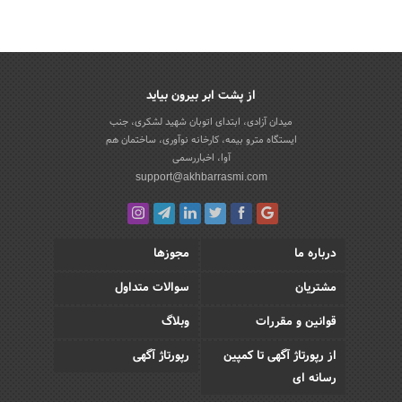
از پشت ابر بیرون بیاید
میدان آزادی، ابتدای اتوبان شهید لشکری، جنب
ایستگاه مترو بیمه، کارخانه نوآوری، ساختمان هم
آوا، اخباررسمی
support@akhbarrasmi.com
درباره ما
مجوزها
مشتریان
سوالات متداول
قوانین و مقررات
وبلاگ
از رپورتاژ آگهی تا کمپین
رپورتاژ آگهی
رسانه ای