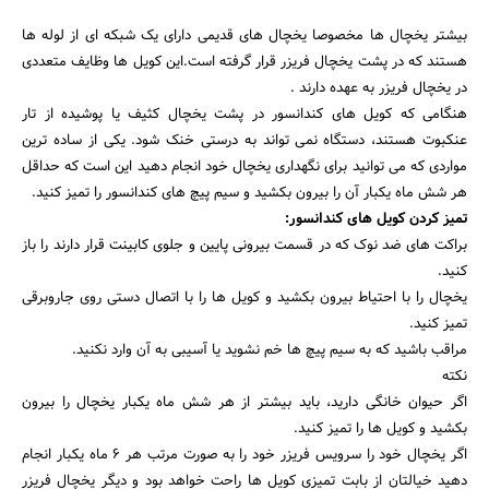
بیشتر یخچال ها مخصوصا یخچال های قدیمی دارای یک شبکه ای از لوله ها
هستند که در پشت یخچال فریزر قرار گرفته است.این کویل ها وظایف متعددی
در یخچال فریزر به عهده دارند .
هنگامی که کویل های کندانسور در پشت یخچال کثیف یا پوشیده از تار
عنکبوت هستند، دستگاه نمی تواند به درستی خنک شود. یکی از ساده ترین
مواردی که می توانید برای نگهداری یخچال خود انجام دهید این است که حداقل
هر شش ماه یکبار آن را بیرون بکشید و سیم پیچ های کندانسور را تمیز کنید.
تمیز کردن کویل های کندانسور:
براکت های ضد نوک که در قسمت بیرونی پایین و جلوی کابینت قرار دارند را باز
کنید.
یخچال را با احتیاط بیرون بکشید و کویل ها را با اتصال دستی روی جاروبرقی
تمیز کنید.
جستجو
مراقب باشید که به سیم پیچ ها خم نشوید یا آسیبی به آن وارد نکنید.
نکته
اگر حیوان خانگی دارید، باید بیشتر از هر شش ماه یکبار یخچال را بیرون
بکشید و کویل ها را تمیز کنید.
اگر یخچال خود را سرویس فریزر خود را به صورت مرتب هر ۶ ماه یکبار انجام
دهید خیالتان از بابت تمیزی کویل ها راحت خواهد بود و دیگر یخچال فریزر