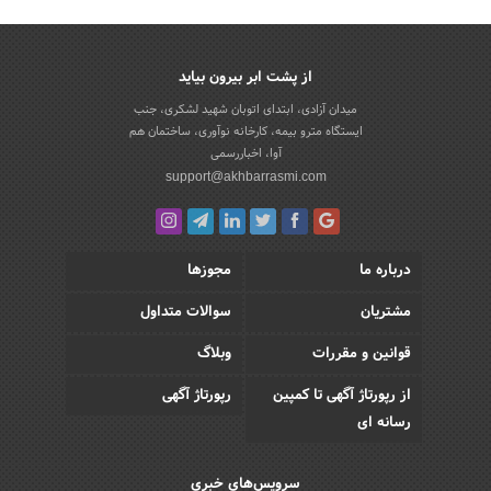
از پشت ابر بیرون بیاید
میدان آزادی، ابتدای اتوبان شهید لشکری، جنب
ایستگاه مترو بیمه، کارخانه نوآوری، ساختمان هم
آوا، اخباررسمی
support@akhbarrasmi.com
درباره ما
مجوزها
مشتریان
سوالات متداول
قوانین و مقررات
وبلاگ
از رپورتاژ آگهی تا کمپین
رپورتاژ آگهی
رسانه ای
سرویس‌های خبری