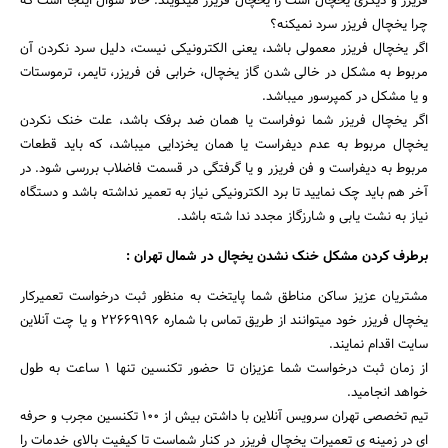
فریزر و دیگری یخچال است را یخچال فریزر میگویند. حالا سوال اینجا است که
چرا یخچال فریزر سرد نمیکنه؟
اگر یخچال فریزر معمولی باشد، یعنی الکترونیکی نیست، دلیل سرد نکردن آن
مربوط به مشکل در خالی شدن گاز یخچال، خرابی فن فریزر، تایمر، ترموستات
و یا مشکل در کمپرسور میباشد.
اگر یخچال فریزر شما نوفراست یا همان ضد برفک باشد، علت خنک نکردن
یخچال مربوط به عدم دیفراست یا همان یخزدایی میباشد، که باید قطعات
مربوط به دیفراست و فن فریزر و یا گرفتگی در قسمت فاضلاب بررسی شود. در
آخر هم باید چک نمایید تا برد الکترونیکی نیاز به تعمیر نداشته باشد و دستگاه
نیاز به نشت یابی و شارزگاز مجدد ندا شته باشد.
برطرف کردن مشکل خنک نشدن یخچال در شمال تهران :
مشتریان عزیز ساکن مناطق شما پایتخت به منظور ثبت درخواست تعمیرکار
یخچال فریزر خود میتوانند از طریق تماس با شماره ۲۲۶۶۹۱۹۶ و یا چت آنلاین
سایت اقدام نمایند.
از زمان ثبت درخواست شما عزیزان تا حضور تکنسین تنها ۱ ساعت به طول
خواهد انجامید.
تیم تخصصی تهران سرویس آنلاین با داشتن بیش از ۱۰۰ تکنسین مجرب و حرفه
ای در زمینه ی تعمیرات یخچال فریزر در کنار شماست تا کیفیت بالای خدمات را