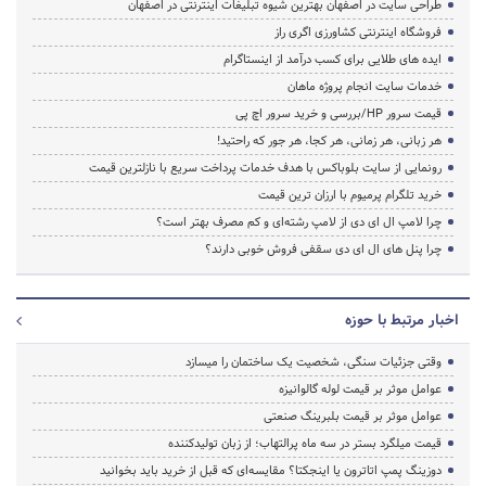
طراحی سایت در اصفهان بهترین شیوه تبلیغات اینترنتی در اصفهان
فروشگاه اینترنتی کشاورزی اگری راز
ایده های طلایی برای کسب درآمد از اینستاگرام
خدمات سایت انجام پروژه ماهان
قیمت سرور HP/بررسی و خرید سرور اچ پی
هر زبانی، هر زمانی، هر کجا، هر جور که راحتید!
رونمایی از سایت بلوباکس با هدف خدمات پرداخت سریع با نازلترین قیمت
خرید تلگرام پرمیوم با ارزان ترین قیمت
چرا لامپ ال ای دی از لامپ رشته‌ای و کم مصرف بهتر است؟
چرا پنل های ال ای دی سقفی فروش خوبی دارند؟
اخبار مرتبط با حوزه
وقتی جزئیات سنگی، شخصیت یک ساختمان را میسازد
عوامل موثر بر قیمت لوله گالوانیزه
عوامل موثر بر قیمت بلبرینگ صنعتی
قیمت میلگرد بستر در سه ماه پرالتهاب؛ از زبان تولیدکننده
دوزینگ پمپ اتاترون یا اینجکتا؟ مقایسه‌ای که قبل از خرید باید بخوانید