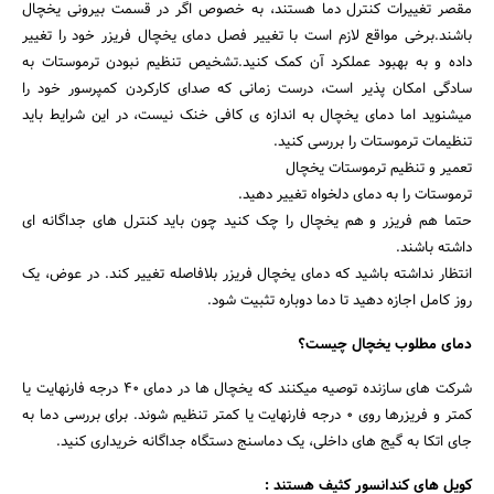
مقصر تغییرات کنترل دما هستند، به خصوص اگر در قسمت بیرونی یخچال
باشند.برخی مواقع لازم است با تغییر فصل دمای یخچال فریزر خود را تغییر
داده و به بهبود عملکرد آن کمک کنید.تشخیص تنظیم نبودن ترموستات به
سادگی امکان پذیر است، درست زمانی که صدای کارکردن کمپرسور خود را
میشنوید اما دمای یخچال به اندازه ی کافی خنک نیست، در این شرایط باید
تنظیمات ترموستات را بررسی کنید.
تعمیر و تنظیم ترموستات یخچال
ترموستات را به دمای دلخواه تغییر دهید.
حتما هم فریزر و هم یخچال را چک کنید چون باید کنترل های جداگانه ای
داشته باشند.
انتظار نداشته باشید که دمای یخچال فریزر بلافاصله تغییر کند. در عوض، یک
روز کامل اجازه دهید تا دما دوباره تثبیت شود.
دمای مطلوب یخچال چیست؟
شرکت های سازنده توصیه میکنند که یخچال ها در دمای ۴۰ درجه فارنهایت یا
کمتر و فریزرها روی ۰ درجه فارنهایت یا کمتر تنظیم شوند. برای بررسی دما به
جای اتکا به گیج های داخلی، یک دماسنج دستگاه جداگانه خریداری کنید.
کویل های کندانسور کثیف هستند :