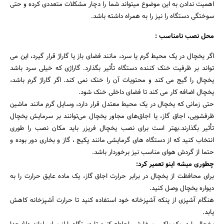
اهمیت ندادن به این موضوع میتواند شما را دچار مشکلات متعددی کرده و حتی
سوختگی دستگاه را نیز را به همراه داشته باشد.
محل نصب نامناسب :
اگر یخچال در یک محیط گرم یا سرد، مانند فضای باز یا گاراژ قرار گیرد، این می
تواند بر ظرفیت خنک کننده دستگاه تأثیر بگذارد. گاراژی که خیلی سرد باشد
یخچال را گیج می کند و محتویات آن را خنک نمی کند. اگر گاراژ گرم باشد،
یخچال اضافه کار می کند تا فضای داخلی خنک شود.
حتی زمانی که یخچال در یک محیط معتدل قرار دارد، وسایل گرم مانند ماشین
ظرفشویی، اجاق گاز، یا اجاق‌های مجاور یخچال می‌توانند بر سرمایش یخچال
تأثیر بگذارند.بهتر است برای نصب یخچال فریزر باید مکان نصب را طوری
انتخاب کنید که از دستگاه های گرمایشی مانند پکیج ، گاز و بخاری دور بوده و
حتما از گردش هوای مناسب نیز برخوردار باشد.
چطوری میشه اینو تعمیر کرد:
برای محافظت از یخچال در برابر حرارت اجاق گاز، یک ماده عایق حرارت را به
دیواره یخچال وصل کنید.
هنگام آشپزی از پنکه آشپزخانه خود استفاده کنید تا حرارت آشپزخانه کاهش
یابد.