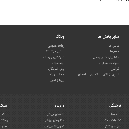
سایر بخش ها
وبلاگ
درباره ما
روابط عمومی
مجوزها
آنلاین مارکتینگ
مشتریان اخبار رسمی
خبرنگاری و رسانه
سوالات متداول
برندسازی
قوانین
ویژه خبرنگاران
از رپورتاژ آگهی تا کمپین رسانه ای
مطالب ویژه
رپورتاژ آگهی
فرهنگی
ورزش
سبک 
رسانه‌ها
تازه‌های ورزش
سلامت 
نشریات و کتاب
مکان‌های ورزشی
روانشن
سینما و تئاتر
تجهیزات ورزشی
مد و ل