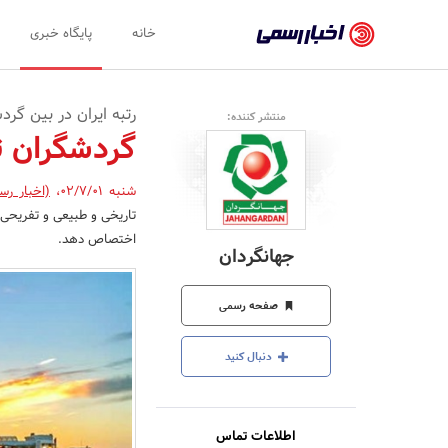
اخبار
خانه
پایگاه خبری
رسمی
-
رتبه ایران در بین گرد
منتشر کننده:
اخبار
گردشگران ت
تایید
شنبه 02/7/01
،
(اخبار رس
شده
تاریخی و طبیعی و تفریحی
شرکت‌ها،
اختصاص دهد.
جهانگردان
سازمان‌ها
و
صفحه رسمی
روابط
دنبال کنید
عمومی‌ها
اطلاعات تماس