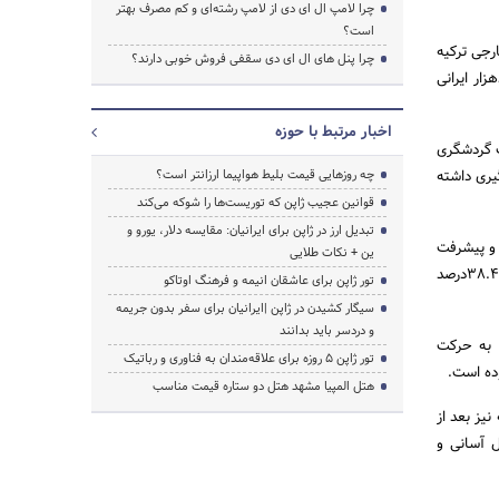
چرا لامپ ال ای دی از لامپ رشته‌ای و کم مصرف بهتر
است؟
ان خارجی ترکیه
چرا پنل های ال ای دی سقفی فروش خوبی دارند؟
د در سال جدید بیش از ۲میلیون و پانصدهزار ایرانی
اخبار مرتبط با حوزه
 صنعت گردشگری
یری داشته
چه روزهایی قیمت بلیط هواپیما ارزانتر است؟
قوانین عجیب ژاپن که توریست‌ها را شوکه می‌کند
تبدیل ارز در ژاپن برای ایرانیان: مقایسه دلار، یورو و
 و پیشرفت
ین + نکات طلایی
در گردشگری است. بنابر آمار‌های رسمی منتشر شده ترکیه، تعداد گردشگران خارجی در ماه اکتبر امسال حدود ۳۸.۴درصد
تور ژاپن برای عاشقان انیمه و فرهنگ اوتاکو
سیگار کشیدن در ژاپن |ایرانیان برای سفر بدون جریمه
و دردسر باید بدانند
ور را به حرکت
تور ژاپن ۵ روزه برای علاقه‌مندان به فناوری و رباتیک
هتل المپیا مشهد هتل دو ستاره قیمت مناسب
یز بعد از
ل آسانی و