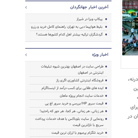
آخرین اخبار جهانگردان
پیکاپ ویزا در شیراز
بلیط هواپیما دبی به تهران: راهنمای کامل خرید و رزرو
گردشگران ترکیه بیشتر اهل کدام کشورها هستند؟
اخبار ویژه
طراحی سایت در اصفهان بهترین شیوه تبلیغات
جستجو
اینترنتی در اصفهان
درنه،
فروشگاه اینترنتی کشاورزی اگری راز
ین
ایده های طلایی برای کسب درآمد از اینستاگرام
خدمات سایت انجام پروژه ماهان
قیمت سرور HP/بررسی و خرید سرور اچ پی
رای
هر زبانی، هر زمانی، هر کجا، هر جور که راحتید!
ن در
رونمایی از سایت بلوباکس با هدف خدمات پرداخت
سریع با نازلترین قیمت
خرید تلگرام پرمیوم با ارزان ترین قیمت