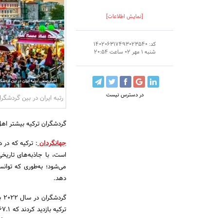
[نمایش اطلاعات]
کد: 140206317493023540
شنبه 1 مهر 02 ساعت 20:54
در دسترس نیست
رتبه ایران در بین گردشگرا
گردشگران ترکیه بیشتر اه
جهانگردان
: ترکیه که در
است، با جاذبه‌های تاری
می‌شود؛ به‌طوری که توا
دهد.
گر