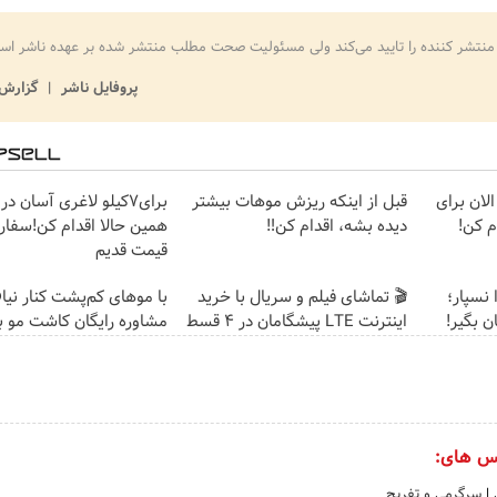
منتشر کننده را تایید می‌کند ولی مسئولیت صحت مطلب منتشر شده بر عهده ناشر اس
پروفایل ناشر
گزارش 
لان برای
قبل از اینکه ریزش موهات بیشتر
برای7کیلو لاغری آسان در
 کن!
دیده بشه، اقدام کن‼️
همین حالا اقدام کن!سفار
قیمت قدیم
 نسپار؛
🎬 تماشای فیلم و سریال با خرید
با موهای کم‌پشت کنار نیا
ن بگیر!
اینترنت LTE پیشگامان در 4 قسط
مشاوره رایگان کاشت مو ب
س های:
ی
|
سرگرمی و تفریح