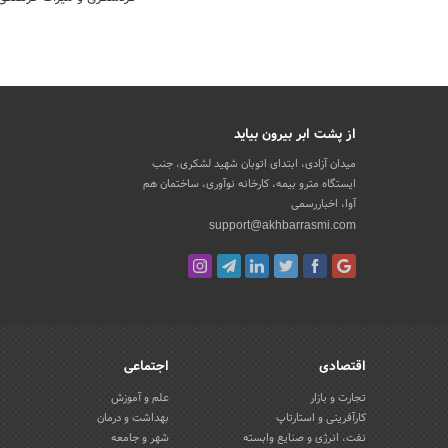
از پشت ابر بیرون بیاید
میدان آزادی، ابتدای اتوبان شهید لشکری، جنب
ایستگاه مترو بیمه، کارخانه نوآوری، ساختمان هم
آوا، اخباررسمی
support@akhbarrasmi.com
اقتصادی
اجتماعی
تجارت و بازار
علم و آموزش
کارآفرینی و استارتاپ
بهداشت و درمان
نفت، انرژی و صنایع وابسته
شهر و جامعه