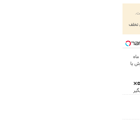
ت.
تخلف
 ماه
ش با
⛔️❌
گیر