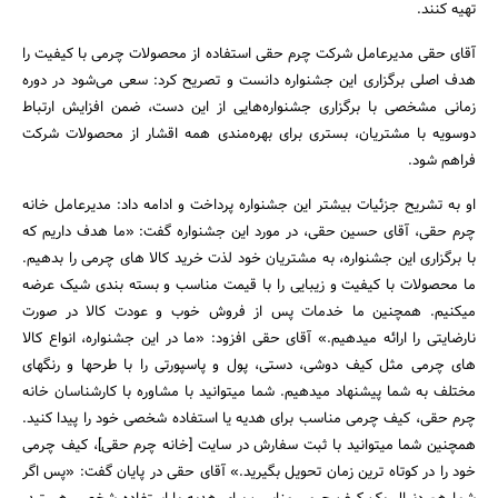
تهیه کنند.
آقای حقی مدیرعامل شرکت چرم حقی استفاده از محصولات چرمی با کیفیت را
هدف اصلی برگزاری این جشنواره دانست و تصریح کرد: سعی می‌شود در دوره
زمانی مشخصی با برگزاری جشنواره‌هایی از این دست، ضمن افزایش ارتباط
دوسویه با مشتریان، بستری برای بهره‌مندی همه اقشار از محصولات شرکت
جستجو
فراهم شود.
او به تشریح جزئیات بیشتر این جشنواره پرداخت و ادامه داد: مدیرعامل خانه
چرم حقی، آقای حسین حقی، در مورد این جشنواره گفت: «ما هدف داریم که
با برگزاری این جشنواره، به مشتریان خود لذت خرید کالا های چرمی را بدهیم.
ما محصولات با کیفیت و زیبایی را با قیمت مناسب و بسته بندی شیک عرضه
میکنیم. همچنین ما خدمات پس از فروش خوب و عودت کالا در صورت
نارضایتی را ارائه میدهیم.» آقای حقی افزود: «ما در این جشنواره، انواع کالا
های چرمی مثل کیف دوشی، دستی، پول و پاسپورتی را با طرحها و رنگهای
مختلف به شما پیشنهاد میدهیم. شما میتوانید با مشاوره با کارشناسان خانه
چرم حقی، کیف چرمی مناسب برای هدیه یا استفاده شخصی خود را پیدا کنید.
همچنین شما میتوانید با ثبت سفارش در سایت [خانه چرم حقی]، کیف چرمی
خود را در کوتاه ترین زمان تحویل بگیرید.» آقای حقی در پایان گفت: «پس اگر