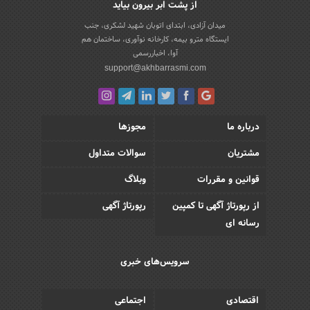
از پشت ابر بیرون بیاید
میدان آزادی، ابتدای اتوبان شهید لشکری، جنب
ایستگاه مترو بیمه، کارخانه نوآوری، ساختمان هم
آوا، اخباررسمی
support@akhbarrasmi.com
درباره ما
مجوزها
مشتریان
سوالات متداول
قوانین و مقررات
وبلاگ
از رپورتاژ آگهی تا کمپین
رپورتاژ آگهی
رسانه ای
سرویس‌های خبری
اقتصادی
اجتماعی