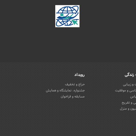
زندگی
رویداد
و زیبایی
حراج و تخفیف
اسی و موفقیت
جشنواره، نمایشگاه و همایش
باس
مسابقه و فراخوان
 و تفریح
یون و منزل