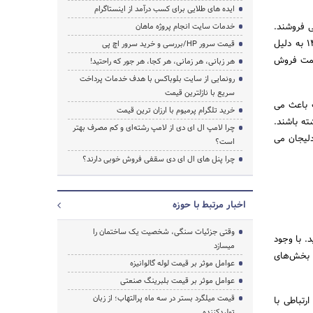
ایده های طلایی برای کسب درآمد از اینستاگرام
ی فروشند.
خدمات سایت انجام پروژه ماهان
قیمت مواد پلیمری و البته قیر در سال ۱۴۰۲ شامل تغییرات قابل توجهی شده است. قیمت ایزوگام سال ۱۴۰۲ به دلیل
قیمت سرور HP/بررسی و خرید سرور اچ پی
قیمت فروش
هر زبانی، هر زمانی، هر کجا، هر جور که راحتید!
رونمایی از سایت بلوباکس با هدف خدمات پرداخت
سریع با نازلترین قیمت
ت باعث می
خرید تلگرام پرمیوم با ارزان ترین قیمت
ته باشند.
چرا لامپ ال ای دی از لامپ رشته‌ای و کم مصرف بهتر
 دلیجان می
است؟
چرا پنل های ال ای دی سقفی فروش خوبی دارند؟
اخبار مرتبط با حوزه
وقتی جزئیات سنگی، شخصیت یک ساختمان را
ریان عزیز ارائه نماید. با وجود
میسازد
ر بخش‌های
عوامل موثر بر قیمت لوله گالوانیزه
عوامل موثر بر قیمت بلبرینگ صنعتی
قیمت میلگرد بستر در سه ماه پرالتهاب؛ از زبان
رتباطی با
تولیدکننده