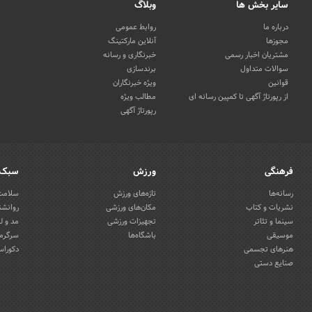
سایر بخش ها
وبلاگ
درباره ما
روابط عمومی
مجوزها
آنلاین مارکتینگ
مشتریان اخبار رسمی
خبرنگاری و رسانه
سوالات متداول
برندسازی
قوانین
ویژه خبرنگاران
از رپورتاژ آگهی تا کمپین رسانه ای
مطالب ویژه
رپورتاژ آگهی
فرهنگی
ورزش
سبک 
رسانه‌ها
تازه‌های ورزش
سلامت 
نشریات و کتاب
مکان‌های ورزشی
روانشن
سینما و تئاتر
تجهیزات ورزشی
مد و ل
موسیقی
باشگاه‌ها
سرگرمی
هنرهای تجسمی
دکوراس
صنایع دستی