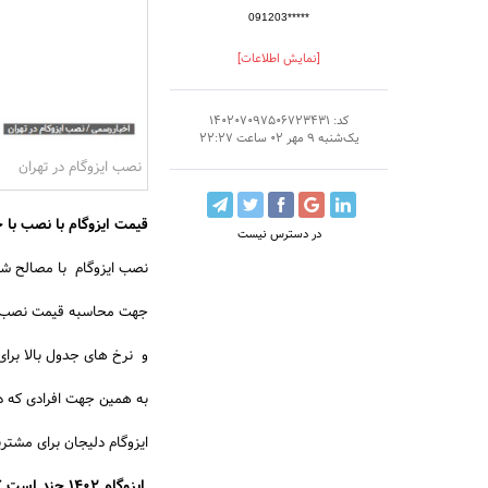
091203*****
[نمایش اطلاعات]
کد: 140207097506723431
یک‌شنبه 9 مهر 02 ساعت 22:27
نصب ایزوگام در تهران
قیمت ایزوگام با نصب با 
در دسترس نیست
نصب ایزوگام با مصالح شا
جهت محاسبه قیمت نصب ایزوگام در متراژ های کم (ز
و نرخ های جدول بالا برای متراژ 
به همین جهت افرادی که در 
ایزوگام دلیجان برای مشتر
ایزوگام ۱۴۰۲ چند است ؟