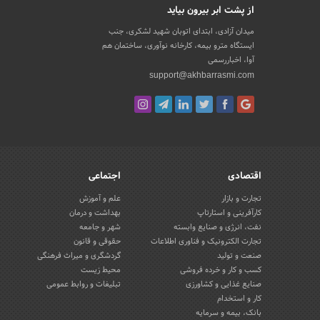
از پشت ابر بیرون بیاید
میدان آزادی، ابتدای اتوبان شهید لشکری، جنب
ایستگاه مترو بیمه، کارخانه نوآوری، ساختمان هم
آوا، اخباررسمی
support@akhbarrasmi.com
اقتصادی
اجتماعی
تجارت و بازار
علم و آموزش
کارآفرینی و استارتاپ
بهداشت و درمان
نفت، انرژی و صنایع وابسته
شهر و جامعه
تجارت الکترونیک و فناوری اطلاعات
حقوقی و قانون
صنعت و تولید
گردشگری و میراث فرهنگی
کسب و کار و خرده فروشی
محیط زیست
صنایع غذایی و کشاورزی
تبلیغات و روابط عمومی
کار و استخدام
بانک، بیمه و سرمایه