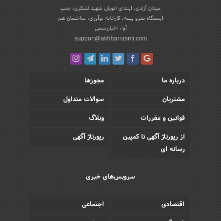
میدان آزادی، ابتدای اتوبان شهید لشکری، جنب
ایستگاه مترو بیمه، کارخانه نوآوری، ساختمان هم
آوا، اخباررسمی
support@akhbarrasmi.com
درباره ما
مجوزها
مشتریان
سوالات متداول
قوانین و مقررات
وبلاگ
از رپورتاژ آگهی تا کمپین
رپورتاژ آگهی
رسانه ای
سرویس‌های خبری
اقتصادی
اجتماعی