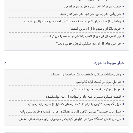
قیمت سرور HP/بررسی و خرید سرور اچ پی
هر زبانی، هر زمانی، هر کجا، هر جور که راحتید!
رونمایی از سایت بلوباکس با هدف خدمات پرداخت سریع با نازلترین قیمت
خرید تلگرام پرمیوم با ارزان ترین قیمت
چرا لامپ ال ای دی از لامپ رشته‌ای و کم مصرف بهتر است؟
چرا پنل های ال ای دی سقفی فروش خوبی دارند؟
اخبار مرتبط با حوزه
وقتی جزئیات سنگی، شخصیت یک ساختمان را میسازد
عوامل موثر بر قیمت لوله گالوانیزه
عوامل موثر بر قیمت بلبرینگ صنعتی
قیمت میلگرد بستر در سه ماه پرالتهاب؛ از زبان تولیدکننده
دوزینگ پمپ اتاترون یا اینجکتا؟ مقایسه‌ای که قبل از خرید باید بخوانید
سیل پات چیست؟ بررسی کامل کاربرد، عملکرد، مزایا، قیمت و خرید سیل پات
بررسی نقش دستگاه نورد در افزایش کیفیت و بهره‌وری برای کارخانه‌های صنعتی