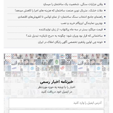
وقتی جزئیات سنگی، شخصیت یک ساختمان را میسازد
ملات خشک، متریال نوین صنعت ساختمان که هزینه‌ های اجرا را کاهش میدهد!
راهنمای جامع انتخاب سنگ ساختمان؛ از نمای لوکس تا کفپوش‌های اقتصادی
بهترین نمایندگی ایزوگام خرید و نصب
قیمت میلگرد بستر در سه ماه پرالتهاب؛ از زبان تولیدکننده
ساختمانی که قرار بود ویران شود؛ چگونه به «برج تایتان» تبدیل شد؟
خونه چی اولین پلتفرم تخصصی آگهی رایگان املاک در ایران
خبرنامه اخبار رسمی
اخبار را با توجه به حوزه موردنظر
در ایمیل خود دریافت کنید