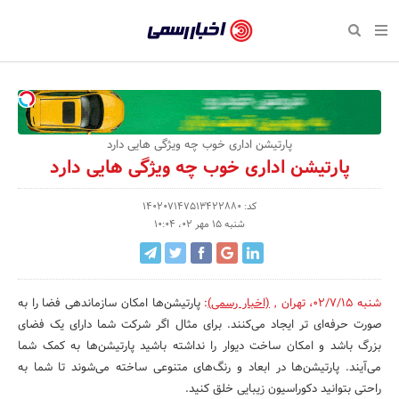
بازگشت
بازگشت
بازگشت
بازگشت
بازگشت
بازگشت
بازگشت
اخبار
رسمی
صفحه نخست پایگاه خبری
صفحه نخست ورزش
صفحه نخست رویداد
صفحه نخست فرهنگی
صفحه نخست اقتصادی
صفحه نخست اجتماعی
صفحه نخست سبک زندگی
-
اقتصادی
رسانه‌ها
تجارت و بازار
علم و آموزش
تازه‌های ورزش
حراج و تخفیف
سلامت و زیبایی
اخبار
اجتماعی
نشریات و کتاب
بهداشت و درمان
مکان‌های ورزشی
کارآفرینی و استارتاپ
روانشناسی و موفقیت
جشنواره، نمایشگاه و هما
پارتیشن اداری خوب چه ویژگی هایی دارد
تایید
پارتیشن اداری خوب چه ویژگی هایی دارد
شده
فرهنگی
مد و لباس
سینما و تئاتر
شهر و جامعه
تجهیزات ورزشی
مسابقه و فراخوان
نفت، انرژی و صنایع وابسته
شرکت‌ها،
کد: 140207147513422880
ورزش
موسیقی
باشگاه‌ها
حقوقی و قانون
سرگرمی و تفریح
تجارت الکترونیک و فناوری 
شنبه 15 مهر 02، 10:04
سازمان‌ها
سبک زندگی
صنعت و تولید
هنرهای تجسمی
دکوراسیون و منزل
گردشگری و میراث فرهنگی
و
روابط
رویداد
صنایع دستی
محیط زیست
کسب و کار و خرده فروشی
شنبه 02/7/15
،
تهران
,
(اخبار رسمی)
:
پارتیشن‌ها امکان سازماندهی فضا را به
صورت حرفه‌ای تر ایجاد می‌کنند. برای مثال اگر شرکت شما دارای یک فضای
عمومی‌ها
تبلیغات و روابط عمومی
صنایع غذایی و کشاورزی
بزرگ باشد و امکان ساخت دیوار را نداشته باشید پارتیشن‌ها به کمک شما
می‌آیند. پارتیشن‌ها در ابعاد و رنگ‌های متنوعی ساخته می‌شوند تا شما به
کار و استخدام
راحتی بتوانید دکوراسیون زیبایی خلق کنید.