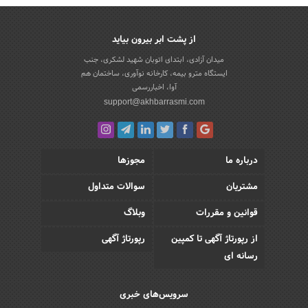
از پشت ابر بیرون بیاید
میدان آزادی، ابتدای اتوبان شهید لشکری، جنب
ایستگاه مترو بیمه، کارخانه نوآوری، ساختمان هم
آوا، اخباررسمی
support@akhbarrasmi.com
درباره ما
مجوزها
مشتریان
سوالات متداول
قوانین و مقررات
وبلاگ
از رپورتاژ آگهی تا کمپین
رپورتاژ آگهی
رسانه ای
سرویس‌های خبری