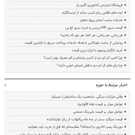
فروشگاه اینترنتی کشاورزی اگری راز
ایده های طلایی برای کسب درآمد از اینستاگرام
خدمات سایت انجام پروژه ماهان
قیمت سرور HP/بررسی و خرید سرور اچ پی
هر زبانی، هر زمانی، هر کجا، هر جور که راحتید!
رونمایی از سایت بلوباکس با هدف خدمات پرداخت سریع با نازلترین قیمت
خرید تلگرام پرمیوم با ارزان ترین قیمت
چرا لامپ ال ای دی از لامپ رشته‌ای و کم مصرف بهتر است؟
چرا پنل های ال ای دی سقفی فروش خوبی دارند؟
اخبار مرتبط با حوزه
وقتی جزئیات سنگی، شخصیت یک ساختمان را میسازد
عوامل موثر بر قیمت لوله گالوانیزه
عوامل موثر بر قیمت بلبرینگ صنعتی
قیمت میلگرد بستر در سه ماه پرالتهاب؛ از زبان تولیدکننده
دوزینگ پمپ اتاترون یا اینجکتا؟ مقایسه‌ای که قبل از خرید باید بخوانید
سیل پات چیست؟ بررسی کامل کاربرد، عملکرد، مزایا، قیمت و خرید سیل پات