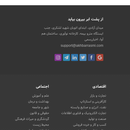
از پشت ابر بیرون بیاید
میدان آزادی، ابتدای اتوبان شهید لشکری، جنب
ایستگاه مترو بیمه، کارخانه نوآوری، ساختمان هم
آوا، اخباررسمی
support@akhbarrasmi.com
اقتصادی
اجتماعی
تجارت و بازار
علم و آموزش
کارآفرینی و استارتاپ
بهداشت و درمان
نفت، انرژی و صنایع وابسته
شهر و جامعه
تجارت الکترونیک و فناوری اطلاعات
حقوقی و قانون
صنعت و تولید
گردشگری و میراث فرهنگی
کسب و کار و خرده فروشی
محیط زیست