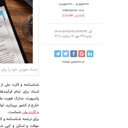
-
۰۲۱۶۷۲*****
۰۲۱۶۷۲*****
hi@tarjomic.com
[نمایش اطلاعات]
کد: 140207297641823234
شنبه 29 مهر 02 ساعت 21:11
در دسترس نیست
اسناد هویتی خود را برای 
شناسنامه و کارت ملی از 
اسناد برای تمام فرآیند
پاسپورت، مدارک هویت ملی 
خارج از کشور بپردازید، اول
و کارت ملی
شماست.
برای ترجمه شناسنامه و کار
موقت و اسکن و کپی شنا