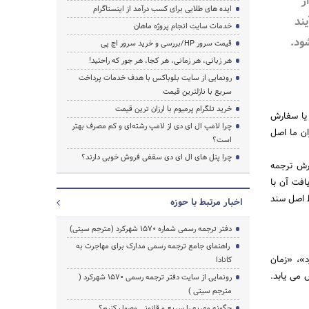
ز
ایده های طلایی برای کسب درآمد از اینستاگرام
ند
خدمات سایت انجام پروژه ماهان
ود.
قیمت سرور HP/بررسی و خرید سرور اچ پی
هر زبانی، هر زمانی، هر کجا، هر جور که راحتید!
رونمایی از سایت بلوباکس با هدف خدمات پرداخت
سریع با نازلترین قیمت
خرید تلگرام پرمیوم با ارزان ترین قیمت
 یا سفارش
چرا لامپ ال ای دی از لامپ رشته‌ای و کم مصرف بهتر
ان ما اصل
است؟
چرا پنل های ال ای دی سقفی فروش خوبی دارند؟
رش ترجمه
افت آن با
ط اصل سند
اخبار مرتبط با حوزه
دفتر ترجمه رسمی شماره ۱۵۷۰ شهرکرد (مترجم سیتی)
راهنمای جامع ترجمه رسمی مدارک برای مهاجرت به
د»، «زمان
کانادا
 می یابد.
رونمایی از سایت دفتر ترجمه رسمی 1570 شهرکرد (
مترجم سیتی )
چگونه مهریه را سریع و قانونی وصول کنیم؟