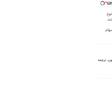
نوع
نند
هام
ون، ترجمه