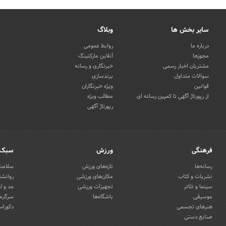
سایر بخش ها
وبلاگ
درباره ما
روابط عمومی
مجوزها
آنلاین مارکتینگ
مشتریان اخبار رسمی
خبرنگاری و رسانه
سوالات متداول
برندسازی
قوانین
ویژه خبرنگاران
از رپورتاژ آگهی تا کمپین رسانه ای
مطالب ویژه
رپورتاژ آگهی
فرهنگی
ورزش
سبک 
رسانه‌ها
تازه‌های ورزش
سلامت 
نشریات و کتاب
مکان‌های ورزشی
روانشن
سینما و تئاتر
تجهیزات ورزشی
مد و ل
موسیقی
باشگاه‌ها
سرگرمی
هنرهای تجسمی
دکوراس
صنایع دستی