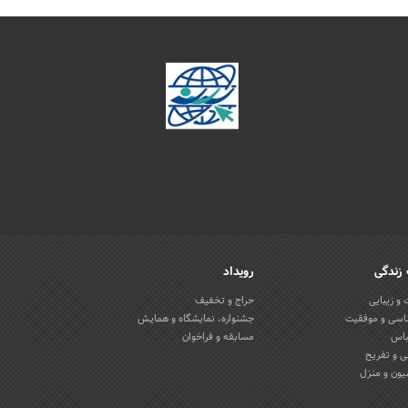
زندگی
رویداد
و زیبایی
حراج و تخفیف
اسی و موفقیت
جشنواره، نمایشگاه و همایش
باس
مسابقه و فراخوان
 و تفریح
یون و منزل