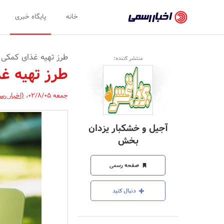
اخبار
خانه
پایگاه خبری
رسمی
-
طرز تهیه غذای کمکی نو
منتشر کننده:
اخبار
طرز تهیه غذای ک
تایید
جمعه 02/8/05
،
(اخبار رس
شده
شرکت‌ها،
آجیل و خشکبار یزدان
سازمان‌ها
بخش
و
صفحه رسمی
روابط
عمومی‌ها
دنبال کنید