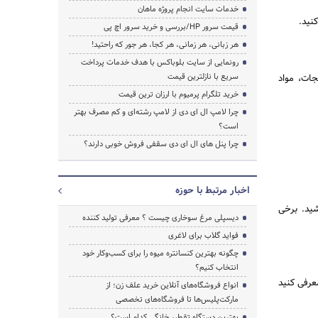
خدمات سایت انجام پروژه ماهان
نید.
قیمت سرور HP/بررسی و خرید سرور اچ پی
هر زبانی، هر زمانی، هر کجا، هر جور که راحتید!
جستجو
رونمایی از سایت بلوباکس با هدف خدمات پرداخت
سریع با نازلترین قیمت
جات، مواد
خرید تلگرام پرمیوم با ارزان ترین قیمت
چرا لامپ ال ای دی از لامپ رشته‌ای و کم مصرف بهتر
است؟
چرا پنل های ال ای دی سقفی فروش خوبی دارند؟
اخبار مرتبط با حوزه
ید. برخی
دیسپلی مرغ سوخاری چیست ؟ معرفی تولید کننده
فواید گلاب برای لاغری
چگونه بهترین کنسانتره میوه را برای کسب‌وکار خود
انتخاب کنیم؟
معرفی کنید
انواع فروشگاه‌های آنلاین خرید علف زن؛ از
مارکت‌پلیس‌ها تا فروشگاه‌های تخصصی
بهترین دستگاه تقطیر خانگی کدام است؟