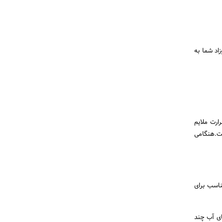
زاد شما به
ق سوپی آب ترکیب کنید و به مدت 5-7 دقیقه با حرارت ملایم
ست.هنگامی
ناسب برای
جای آب چند