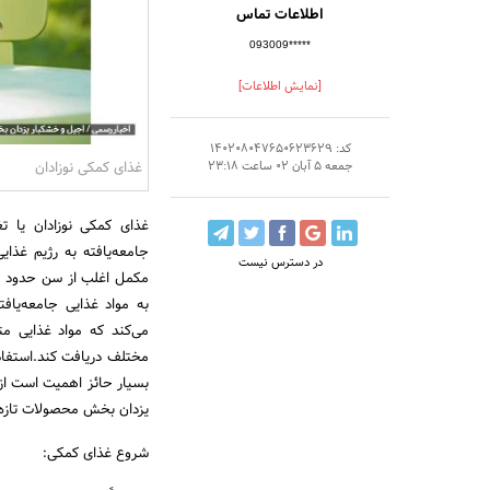
اطلاعات تماس
093009*****
[نمایش اطلاعات]
کد: 140208047650623629
غذای کمکی نوزادان
جمعه 5 آبان 02 ساعت 23:18
غذای کمکی نوزادان یا ت
جامعه‌یافته به رژیم غذای
در دسترس نیست
به مواد غذایی جامعه‌یاف
می‌کند که مواد غذایی مت
مختلف دریافت کند.استفاده
بسیار حائز اهمیت است از 
یزدان بخش محصولات تازه 
شروع غذای کمکی: