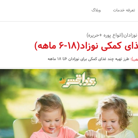
تعرفه خدمات
وبلاگ
زادان(انواع پوره +حریره)
مکی نوزاد(18-6 ماهه)
می)
:
طرز تهیه چند غذای کمکی برای نوزادان 6تا 18 ماهه