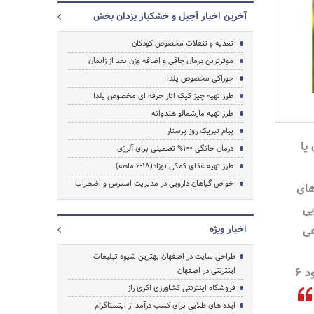
آخرین اخبار آجیل و خشکبار یزدان بخش
تغذیه و تنقلات مخصوص کودکان
موثرترین درمان چاقی و اضافه وزن بعد از زایمان
خوراکی مخصوص یلدا
طرز تهیه چیز کیک انار حرفه ای مخصوص یلدا
طرز تهیه مارشمالو هندوانه
پیام تبریک روز پرستار
یا
درمان خانگی 100% تضمینی برای آلرژی
طرز تهیه غذای کمکی نوزاد(18-6 ماهه)
خواص گیاهان دارویی در مدیریت استرس و اضطراب
های
یی
عی
اخبار ویژه
طراحی سایت در اصفهان بهترین شیوه تبلیغات
مکمل اغلب از سن حدود 6
اینترنتی در اصفهان
فروشگاه اینترنتی کشاورزی اگری راز
ایده های طلایی برای کسب درآمد از اینستاگرام