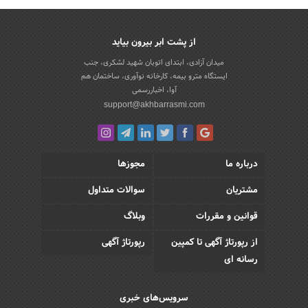
از پشت ابر بیرون بیاید
میدان آزادی، ابتدای اتوبان شهید لشکری، جنب
ایستگاه مترو بیمه، کارخانه نوآوری، ساختمان هم
آوا، اخباررسمی
support@akhbarrasmi.com
درباره ما
مجوزها
مشتریان
سوالات متداول
قوانین و مقررات
وبلاگ
از رپورتاژ آگهی تا کمپین
رپورتاژ آگهی
رسانه ای
سرویس‌های خبری