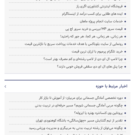
فروشگاه اینترنتی کشاورزی اگری راز
ایده های طلایی برای کسب درآمد از اینستاگرام
خدمات سایت انجام پروژه ماهان
قیمت سرور HP/بررسی و خرید سرور اچ پی
هر زبانی، هر زمانی، هر کجا، هر جور که راحتید!
رونمایی از سایت بلوباکس با هدف خدمات پرداخت سریع با نازلترین قیمت
خرید تلگرام پرمیوم با ارزان ترین قیمت
چرا لامپ ال ای دی از لامپ رشته‌ای و کم مصرف بهتر است؟
چرا پنل های ال ای دی سقفی فروش خوبی دارند؟
اخبار مرتبط با حوزه
دوره تخصصی آمادگی جسمانی برای مربیان؛ از آموزش تا بازار کار
چگونه مربی آمادگی جسمانی شویم؟ مسیر حرفه‌ای در تربیت بدنی
پروتئین وی کنسانتره بهتره یا ایزوله؟
تقدیر از تیم گشایش مسیر «چهل‌سالگی» باشگاه کوهنوردی تهران
چگونه می‌توان از رشته تربیت بدنی به مربیگری و مدیریت ورزشی رسید