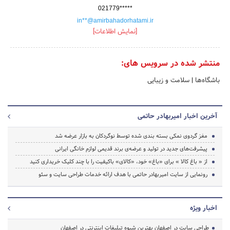
021779*****
in**@amirbahadorhatami.ir
[نمایش اطلاعات]
منتشر شده در سرویس های:
باشگاه‌ها
|
سلامت و زیبایی
آخرین اخبار امیربهادر حاتمی
مغز گردوی نمکی بسته بندی شده توسط نوگردکان به بازار عرضه شد
پیشرفت‌های جدید در تولید و عرضه‌ی برند قدیمی لوازم خانگی ایرانی
از « باغ کالا » برای «باغ» خود، «کالای» باکیفیت را با چند کلیک خریداری کنید
رونمایی از سایت امیربهادر حاتمی با هدف ارائه خدمات طراحی سایت و سئو
اخبار ویژه
طراحی سایت در اصفهان بهترین شیوه تبلیغات اینترنتی در اصفهان