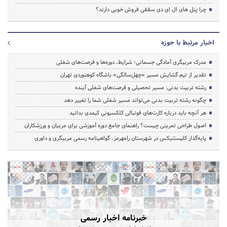
چرا پنل های ال ای دی سقفی فروش خوبی دارند؟
اخبار مرتبط با حوزه
مدرک مربیگری آمادگی جسمانی؛ شرایط، دوره‌ها و فرصت‌های شغلی
تقدیر از تیم گشایش مسیر «چهل‌سالگی» باشگاه کوهنوردی تهران
رشته تربیت بدنی: مسیر تحصیلی و فرصت‌های شغلی آینده
چگونه رشته تربیت بدنی می‌تواند مسیر شغلی شما را تغییر دهد
هر آنچه باید درباره کارت‌های فوتبالی کلکسیونی کیمدی بدانید
اصول طراحی تمرینی چیست؟ راهنمای جامع دوره آموزشی برای مربیان و ورزشکاران
پایه‌گذار کلیستنیکس در شهرستان رامهرمز، گواهینامه رسمی مربیگری و داوری
خبرنامه اخبار رسمی