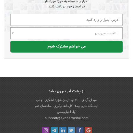
اخبار را با توجه به حوزه موردنظر
در ایمیل خود دریافت کنید
انتخاب سرویس
می خواهم مشترک شوم
از پشت ابر بیرون بیاید
میدان آزادی، ابتدای اتوبان شهید لشکری، جنب
ایستگاه مترو بیمه، کارخانه نوآوری، ساختمان هم
آوا، اخباررسمی
support@akhbarrasmi.com