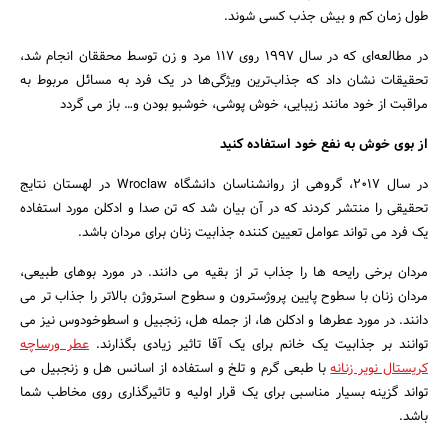
طول زمان کم و بیش جذب کسی شوند.
در مطالعه‌ای که در سال 1997 روی 117 مرد و زن توسط محققان انجام شد،
تحقیقات نشان داد که جذاب‌ترین ویژگی‌ها در یک فرد به مسائل مربوط به
مراقبت از خود مانند زیبایی، خوش پوشی، خوشبو بودن و… باز می گردد
از بوی خوش به نفع خود استفاده کنید
جستجو
در سال 2017، گروهی از روانشناسان دانشگاه Wroclaw در لهستان نتایج
تحقیقی را منتشر کردند که در آن بیان شد که تن صدا و ادکلن مورد استفاده
یک فرد می تواند عوامل تعیین کننده جذابیت زنان برای مردان باشد.
مردان برخی رایحه ها را جذاب تر از بقیه می دانند. در مورد بوهای طبیعی،
مردان زنان با سطوح پایین پروژسترون و سطوح استروژن بالاتر را جذاب تر می
دانند. در مورد عطرها و ادکلن ها، از جمله هل، زنجبیل و اسطوخودوس نیز می
توانند بر جذابیت یک خانم برای یک آقا تاثیر زیادی بگذارند.
عطر ورساچه
کریستال نویر زنانه
با طبعی گرم و تلخ و استفاده از اسانس هل و زنجبیل می
تواند گزینه بسیار مناسبی برای یک قرار اولیه و تاثیرگذاری روی مخاطب شما
باشد.