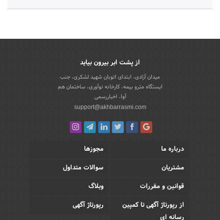
از پشت ابر بیرون بیاید
میدان آزادی، ابتدای اتوبان شهید لشکری، جنب
ایستگاه مترو بیمه، کارخانه نوآوری، ساختمان هم
آوا، اخباررسمی
support@akhbarrasmi.com
درباره ما
مجوزها
مشتریان
سوالات متداول
قوانین و مقررات
وبلاگ
از رپورتاژ آگهی تا کمپین
رپورتاژ آگهی
رسانه ای