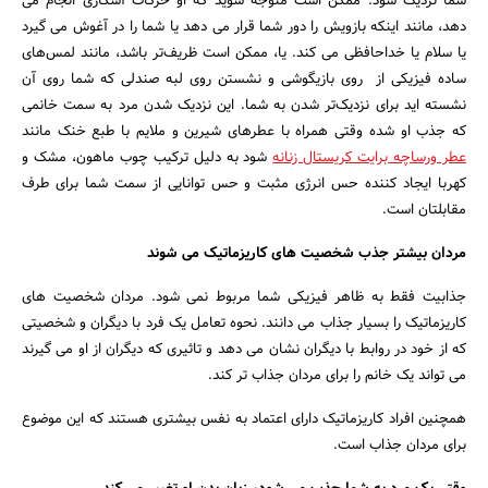
شما نزدیک شود. ممکن است متوجه شوید که او حرکات آشکاری انجام می
دهد، مانند اینکه بازویش را دور شما قرار می دهد یا شما را در آغوش می گیرد
یا سلام یا خداحافظی می کند. یا، ممکن است ظریف‌تر باشد، مانند لمس‌های
ساده فیزیکی از روی بازیگوشی و نشستن روی لبه صندلی که شما روی آن
نشسته اید برای نزدیک‌تر شدن به شما. این نزدیک شدن مرد به سمت خانمی
که جذب او شده وقتی همراه با عطرهای شیرین و ملایم با طبع خنک مانند
عطر ورساچه برایت کریستال زنانه
شود به دلیل ترکیب چوب ماهون، مشک و
کهربا ایجاد کننده حس انرژی مثبت و حس توانایی از سمت شما برای طرف
مقابلتان است.
مردان بیشتر جذب شخصیت های کاریزماتیک می شوند
جذابیت فقط به ظاهر فیزیکی شما مربوط نمی شود. مردان شخصیت های
کاریزماتیک را بسیار جذاب می دانند. نحوه تعامل یک فرد با دیگران و شخصیتی
که از خود در روابط با دیگران نشان می دهد و تاثیری که دیگران از او می گیرند
می تواند یک خانم را برای مردان جذاب تر کند.
همچنین افراد کاریزماتیک دارای اعتماد به نفس بیشتری هستند که این موضوع
برای مردان جذاب است.