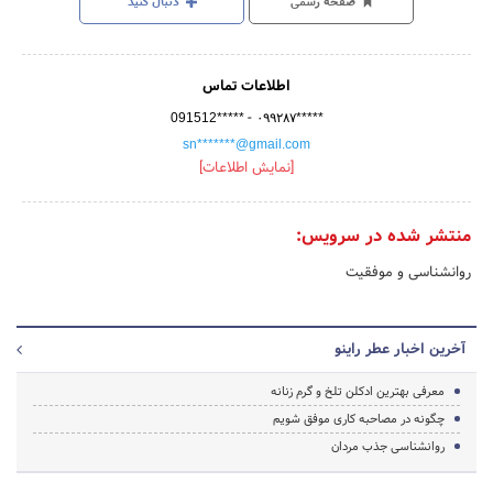
صفحه رسمی
دنبال کنید
اطلاعات تماس
-
091512*****
۰۹۹۲۸۷*****
sn*******@gmail.com
[نمایش اطلاعات]
منتشر شده در سرویس:
روانشناسی و موفقیت
آخرین اخبار عطر راینو
معرفی بهترین ادکلن تلخ و گرم زنانه
چگونه در مصاحبه کاری موفق شویم
روانشناسی جذب مردان