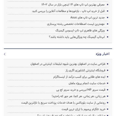
معرفی بهترین لپ تاپ های 14 اینچی بازار در سال 1402
قبل از خرید لپ تاپ ، بازخوردها و مطالعات آنلاین را بررسی کنید
جدید ترین لپ تاپ های Asus
مهمترین لیست اصطلاحات تخصصی رشته پرستاری
ویژگی های ظاهری لپ تاپ ایسوس گیمینگ
لپ‌تاپ گیمینگ چه ویژگی‌هایی باید داشته باشد؟
اخبار ویژه
طراحی سایت در اصفهان بهترین شیوه تبلیغات اینترنتی در اصفهان
فروشگاه اینترنتی کشاورزی اگری راز
ایده های طلایی برای کسب درآمد از اینستاگرام
خدمات سایت انجام پروژه ماهان
قیمت سرور HP/بررسی و خرید سرور اچ پی
هر زبانی، هر زمانی، هر کجا، هر جور که راحتید!
رونمایی از سایت بلوباکس با هدف خدمات پرداخت سریع با نازلترین قیمت
خرید تلگرام پرمیوم با ارزان ترین قیمت
چرا لامپ ال ای دی از لامپ رشته‌ای و کم مصرف بهتر است؟