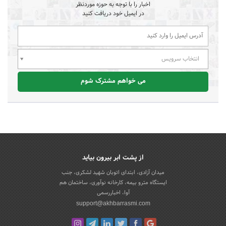
اخبار را با توجه به حوزه موردنظر
در ایمیل خود دریافت کنید
انتخاب سرویس
می خواهم مشترک شوم
از پشت ابر بیرون بیاید
میدان آزادی، ابتدای اتوبان شهید لشکری، جنب
ایستگاه مترو بیمه، کارخانه نوآوری، ساختمان هم
آوا، اخباررسمی
support@akhbarrasmi.com