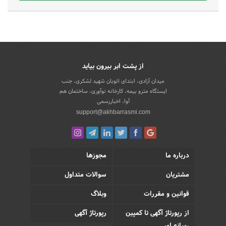
از پشت ابر بیرون بیاید
میدان آزادی، ابتدای اتوبان شهید لشکری، جنب
ایستگاه مترو بیمه، کارخانه نوآوری، ساختمان هم
آوا، اخباررسمی
support@akhbarrasmi.com
درباره ما
مجوزها
مشتریان
سوالات متداول
قوانین و مقررات
وبلاگ
از رپورتاژ آگهی تا کمپین
رپورتاژ آگهی
رسانه ای