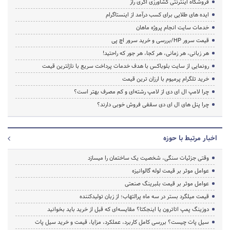
فروشگاه اینترنتی کشاورزی اگری راز
ایده های طلایی برای کسب درآمد از اینستاگرام
خدمات سایت انجام پروژه ماهان
قیمت سرور HP/بررسی و خرید سرور اچ پی
هر زبانی، هر زمانی، هر کجا، هر جور که راحتید!
رونمایی از سایت بلوباکس با هدف خدمات پرداخت سریع با نازلترین قیمت
خرید تلگرام پرمیوم با ارزان ترین قیمت
چرا لامپ ال ای دی از لامپ رشته‌ای و کم مصرف بهتر است؟
چرا پنل های ال ای دی سقفی فروش خوبی دارند؟
اخبار مرتبط با حوزه
وقتی جزئیات سنگی، شخصیت یک ساختمان را میسازد
عوامل موثر بر قیمت لوله گالوانیزه
عوامل موثر بر قیمت بلبرینگ صنعتی
قیمت میلگرد بستر در سه ماه پرالتهاب؛ از زبان تولیدکننده
دوزینگ پمپ اتاترون یا اینجکتا؟ مقایسه‌ای که قبل از خرید باید بخوانید
سیل پات چیست؟ بررسی کامل کاربرد، عملکرد، مزایا، قیمت و خرید سیل پات