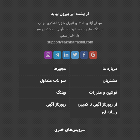
از پشت ابر بیرون بیاید
میدان آزادی، ابتدای اتوبان شهید لشکری، جنب
ایستگاه مترو بیمه، کارخانه نوآوری، ساختمان هم
آوا، اخباررسمی
support@akhbarrasmi.com
درباره ما
مجوزها
مشتریان
سوالات متداول
قوانین و مقررات
وبلاگ
از رپورتاژ آگهی تا کمپین
رپورتاژ آگهی
رسانه ای
سرویس‌های خبری