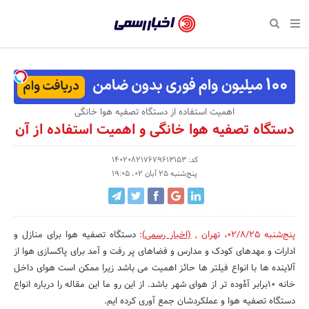
بازگشت
بازگشت
بازگشت
بازگشت
بازگشت
بازگشت
بازگشت
اخبار
رسمی
صفحه نخست پایگاه خبری
صفحه نخست ورزش
صفحه نخست رویداد
صفحه نخست فرهنگی
صفحه نخست اقتصادی
صفحه نخست اجتماعی
صفحه نخست سبک زندگی
-
اقتصادی
رسانه‌ها
تجارت و بازار
علم و آموزش
تازه‌های ورزش
حراج و تخفیف
سلامت و زیبایی
اخبار
اجتماعی
نشریات و کتاب
بهداشت و درمان
مکان‌های ورزشی
کارآفرینی و استارتاپ
روانشناسی و موفقیت
جشنواره، نمایشگاه و هما
اهمیت استفاده از دستگاه تصفیه هوا خانگی
تایید
دستگاه تصفیه هوا خانگی و اهمیت استفاده از آن
شده
فرهنگی
مد و لباس
سینما و تئاتر
شهر و جامعه
تجهیزات ورزشی
مسابقه و فراخوان
نفت، انرژی و صنایع وابسته
شرکت‌ها،
کد: 140208217679613153
ورزش
موسیقی
باشگاه‌ها
حقوقی و قانون
سرگرمی و تفریح
تجارت الکترونیک و فناوری 
پنج‌شنبه 25 آبان 02، 19:05
سازمان‌ها
سبک زندگی
صنعت و تولید
هنرهای تجسمی
دکوراسیون و منزل
گردشگری و میراث فرهنگی
و
روابط
رویداد
صنایع دستی
محیط زیست
کسب و کار و خرده فروشی
پنج‌شنبه 02/8/25
،
تهران
,
(اخبار رسمی)
:
دستگاه تصفیه هوا برای منازل و
ادارات و مهدهای کودک و مدارس و فضاهای پر رفت و آمد برای پاکسازی هوا از
عمومی‌ها
تبلیغات و روابط عمومی
صنایع غذایی و کشاورزی
آلاینده ها با انواع فیلتر ها حائز اهمیت می باشد زیرا ممکن است هوای داخل
خانه ۱۰برابر آۀوده تر از هوای شهر باشد. از این رو ما این مقاله را درباره انواع
کار و استخدام
دستگاه تصفیه هوا و عملکردشان جمع آوری کرده ایم.