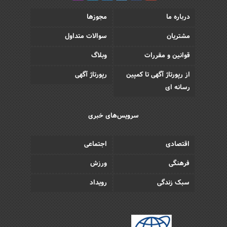
درباره ما
مجوزها
مشتریان
سوالات متداول
قوانین و مقررات
وبلاگ
از رپورتاژ آگهی تا کمپین
رپورتاژ آگهی
رسانه ای
سرویس‌های خبری
اقتصادی
اجتماعی
فرهنگی
ورزش
سبک زندگی
رویداد