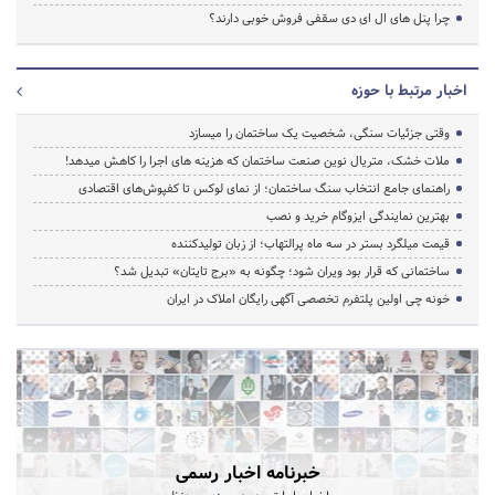
چرا پنل های ال ای دی سقفی فروش خوبی دارند؟
اخبار مرتبط با حوزه
وقتی جزئیات سنگی، شخصیت یک ساختمان را میسازد
ملات خشک، متریال نوین صنعت ساختمان که هزینه‌ های اجرا را کاهش میدهد!
راهنمای جامع انتخاب سنگ ساختمان؛ از نمای لوکس تا کفپوش‌های اقتصادی
بهترین نمایندگی ایزوگام خرید و نصب
قیمت میلگرد بستر در سه ماه پرالتهاب؛ از زبان تولیدکننده
ساختمانی که قرار بود ویران شود؛ چگونه به «برج تایتان» تبدیل شد؟
خونه چی اولین پلتفرم تخصصی آگهی رایگان املاک در ایران
خبرنامه اخبار رسمی