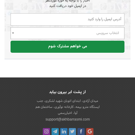
اخبار را با توجه به حوزه موردنظر
در ایمیل خود دریافت کنید
انتخاب سرویس
می خواهم مشترک شوم
از پشت ابر بیرون بیاید
میدان آزادی، ابتدای اتوبان شهید لشکری، جنب
ایستگاه مترو بیمه، کارخانه نوآوری، ساختمان هم
آوا، اخباررسمی
support@akhbarrasmi.com