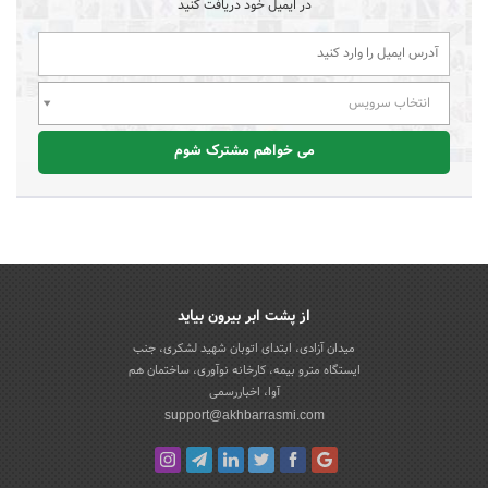
در ایمیل خود دریافت کنید
انتخاب سرویس
می خواهم مشترک شوم
از پشت ابر بیرون بیاید
میدان آزادی، ابتدای اتوبان شهید لشکری، جنب
ایستگاه مترو بیمه، کارخانه نوآوری، ساختمان هم
آوا، اخباررسمی
support@akhbarrasmi.com