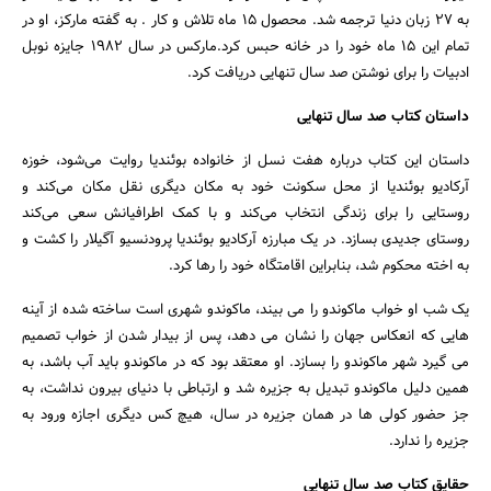
به 27 زبان دنیا ترجمه شد. محصول 15 ماه تلاش و کار . به گفته مارکز، او در
تمام این 15 ماه خود را در خانه حبس کرد.مارکس در سال 1982 جایزه نوبل
ادبیات را برای نوشتن صد سال تنهایی دریافت کرد.
داستان کتاب صد سال تنهایی
داستان این کتاب درباره هفت نسل از خانواده بوئندیا روایت می‌شود، خوزه
آرکادیو بوئندیا از محل سکونت خود به مکان دیگری نقل مکان می‌کند و
روستایی را برای زندگی انتخاب می‌کند و با کمک اطرافیانش سعی می‌کند
روستای جدیدی بسازد. در یک مبارزه آرکادیو بوئندیا پرودنسیو آگیلار را کشت و
به اخته محکوم شد، بنابراین اقامتگاه خود را رها کرد.
جستجو
یک شب او خواب ماکوندو را می بیند، ماکوندو شهری است ساخته شده از آینه
هایی که انعکاس جهان را نشان می دهد، پس از بیدار شدن از خواب تصمیم
می گیرد شهر ماکوندو را بسازد. او معتقد بود که در ماکوندو باید آب باشد، به
همین دلیل ماکوندو تبدیل به جزیره شد و ارتباطی با دنیای بیرون نداشت، به
جز حضور کولی ها در همان جزیره در سال، هیچ کس دیگری اجازه ورود به
جزیره را ندارد.
حقایق کتاب صد سال تنهایی