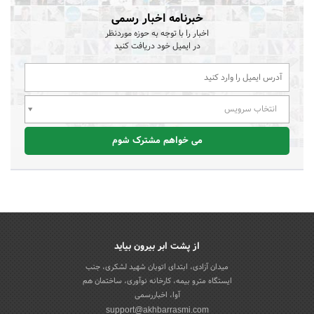
خبرنامه اخبار رسمی
اخبار را با توجه به حوزه موردنظر
در ایمیل خود دریافت کنید
انتخاب سرویس
می خواهم مشترک شوم
از پشت ابر بیرون بیاید
میدان آزادی، ابتدای اتوبان شهید لشکری، جنب
ایستگاه مترو بیمه، کارخانه نوآوری، ساختمان هم
آوا، اخباررسمی
support@akhbarrasmi.com