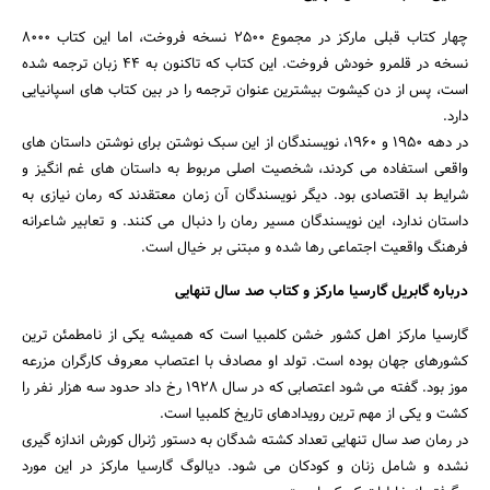
چهار کتاب قبلی مارکز در مجموع ۲۵۰۰ نسخه فروخت، اما این کتاب ۸۰۰۰
نسخه در قلمرو خودش فروخت. این کتاب که تاکنون به 44 زبان ترجمه شده
است، پس از دن کیشوت بیشترین عنوان ترجمه را در بین کتاب های اسپانیایی
دارد.
در دهه 1950 و 1960، نویسندگان از این سبک نوشتن برای نوشتن داستان های
واقعی استفاده می کردند، شخصیت اصلی مربوط به داستان های غم انگیز و
شرایط بد اقتصادی بود. دیگر نویسندگان آن زمان معتقدند که رمان نیازی به
داستان ندارد، این نویسندگان مسیر رمان را دنبال می کنند. و تعابیر شاعرانه
فرهنگ واقعیت اجتماعی رها شده و مبتنی بر خیال است.
درباره گابریل گارسیا مارکز و کتاب صد سال تنهایی
گارسیا مارکز اهل کشور خشن کلمبیا است که همیشه یکی از نامطمئن ترین
کشورهای جهان بوده است. تولد او مصادف با اعتصاب معروف کارگران مزرعه
موز بود. گفته می شود اعتصابی که در سال 1928 رخ داد حدود سه هزار نفر را
کشت و یکی از مهم ترین رویدادهای تاریخ کلمبیا است.
در رمان صد سال تنهایی تعداد کشته شدگان به دستور ژنرال کورش اندازه گیری
نشده و شامل زنان و کودکان می شود. دیالوگ گارسیا مارکز در این مورد