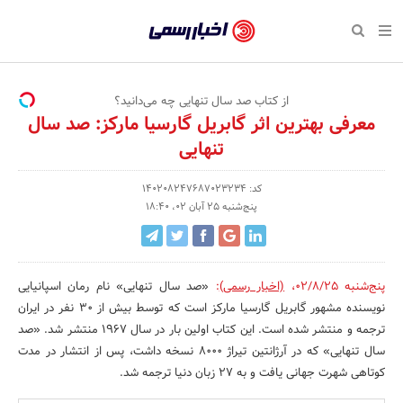
بازگشت
بازگشت
بازگشت
بازگشت
بازگشت
بازگشت
بازگشت
اخبار
رسمی
صفحه نخست پایگاه خبری
صفحه نخست ورزش
صفحه نخست رویداد
صفحه نخست فرهنگی
صفحه نخست اقتصادی
صفحه نخست اجتماعی
صفحه نخست سبک زندگی
-
اقتصادی
رسانه‌ها
تجارت و بازار
علم و آموزش
تازه‌های ورزش
حراج و تخفیف
سلامت و زیبایی
از کتاب صد سال تنهایی چه می‌دانید؟
اخبار
معرفی بهترین اثر گابریل گارسیا مارکز: صد سال
اجتماعی
نشریات و کتاب
بهداشت و درمان
مکان‌های ورزشی
کارآفرینی و استارتاپ
روانشناسی و موفقیت
جشنواره، نمایشگاه و هما
تنهایی
تایید
شده
فرهنگی
مد و لباس
سینما و تئاتر
شهر و جامعه
تجهیزات ورزشی
مسابقه و فراخوان
نفت، انرژی و صنایع وابسته
کد: 140208247687023234
پنج‌شنبه 25 آبان 02، 18:40
شرکت‌ها،
ورزش
موسیقی
باشگاه‌ها
حقوقی و قانون
سرگرمی و تفریح
تجارت الکترونیک و فناوری 
سازمان‌ها
سبک زندگی
صنعت و تولید
هنرهای تجسمی
دکوراسیون و منزل
گردشگری و میراث فرهنگی
و
پنج‌شنبه 02/8/25
،
(اخبار رسمی)
:
«صد سال تنهایی» نام رمان اسپانیایی
روابط
رویداد
صنایع دستی
محیط زیست
کسب و کار و خرده فروشی
نویسنده مشهور گابریل گارسیا مارکز است که توسط بیش از 30 نفر در ایران
ترجمه و منتشر شده است. این کتاب اولین بار در سال 1967 منتشر شد. «صد
عمومی‌ها
تبلیغات و روابط عمومی
صنایع غذایی و کشاورزی
سال تنهایی» که در آرژانتین تیراژ 8000 نسخه داشت، پس از انتشار در مدت
کوتاهی شهرت جهانی یافت و به 27 زبان دنیا ترجمه شد.
کار و استخدام