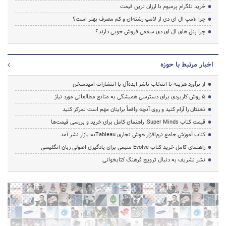
خرید تلگرام پرمیوم با ارزان ترین قیمت
چرا لامپ ال ای دی از لامپ رشته‌ای و کم مصرف بهتر است؟
چرا پنل های ال ای دی سقفی فروش خوبی دارند؟
اخبار مرتبط با حوزه
از برآورد هزینه تا انتخاب ناشر ایده‌آل با انتشارات امیدسخن
۵ روش کاربردی برای دسترسی همیشگی به منابع مطالعاتی مورد نیاز
ذهنتان را آرام کنید و روی آنچه واقعاً برایتان مهم است تمرکز کنید
قیمت کتاب Super Minds: راهنمای کامل برای خرید و بررسی قیمت‌ها
کتاب آموزش جامع نرم‌افزار هوش تجاری Tableauبه بازار نشر آمد
راهنمای کامل خرید کتاب Evolve منبعی برای یادگیری اصولی زبان انگلیسی
نشر تشریف به دنبال ترویج فرهنگ کتابخوانی