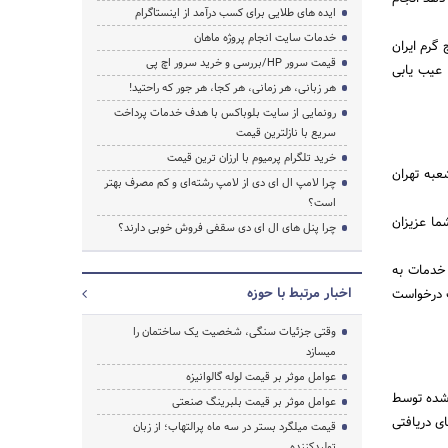
ایده های طلایی برای کسب درآمد از اینستاگرام
خدمات سایت انجام پروژه ماهان
 گرم ایران
قیمت سرور HP/بررسی و خرید سرور اچ پی
 عیب یابی
جستجو
هر زبانی، هر زمانی، هر کجا، هر جور که راحتید!
رونمایی از سایت بلوباکس با هدف خدمات پرداخت
سریع با نازلترین قیمت
خرید تلگرام پرمیوم با ارزان ترین قیمت
عبه تهران
چرا لامپ ال ای دی از لامپ رشته‌ای و کم مصرف بهتر
است؟
پکیج شما عزیزان
چرا پنل های ال ای دی سقفی فروش خوبی دارند؟
 خدمات به
اخبار مرتبط با حوزه
 خواهد برد.برای ثبت درخواست
وقتی جزئیات سنگی، شخصیت یک ساختمان را
میسازد
عوامل موثر بر قیمت لوله گالوانیزه
 شده توسط
عوامل موثر بر قیمت بلبرینگ صنعتی
ی دریافتی
قیمت میلگرد بستر در سه ماه پرالتهاب؛ از زبان
تولیدکننده