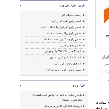
آخرین اخبار هیرمان
ریست یخچال کلور
تعمیر پکیج گئومات در تهران
تعمیر پکیج گرم ایران با ضمانت 6 ماه
تعمیر پکیج روکا با ضمانت 6 ماه
تعمیر پکیج مگاترم با ضمانت 6 ماه
تعمیر یخچال فریزر
ارور E1 مدل CV424s پکیج بوتان
یران
ارور 30 40 پکیج ایران رادیاتور
سراسر
ارورهای یخچال فریزر کلور
تعمیر یخچال فریزر پارس PARS
تهران اعزام نیرو در کمتر از 1
اخبار ویژه
طراحی سایت در اصفهان بهترین شیوه تبلیغات
اینترنتی در اصفهان
بتواند در
فروشگاه اینترنتی کشاورزی اگری راز
دهد انجام