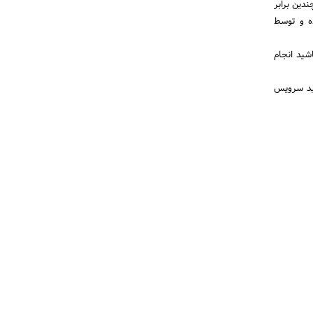
دین برابر
هر 6 ماه یکبار سرویس شده و توسط
شید انجام
اید سرویس