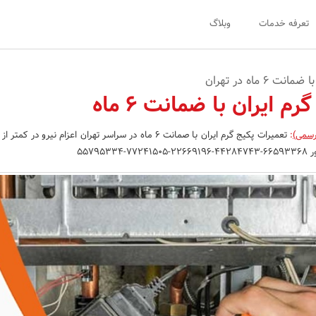
تعرفه خدمات
وبلاگ
6 ماه در تهران
م ایران با ضمانت 6 ماه
رسمی)
:
55795