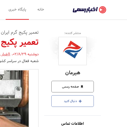
اخبار
خانه
پایگاه خبری
رسمی
-
تعمیر پکیج گرم ایران با ضمانت 
منتشر کننده:
اخبار
تعمیر پکیج گر
تایید
دوشنبه 02/8/29
،
(اخبار 
شده
شعبه فعال در سراسر کشور 66593368-44284743-22669196-77241505-334
شرکت‌ها،
هیرمان
سازمان‌ها
و
صفحه رسمی
روابط
دنبال کنید
عمومی‌ها
اطلاعات تماس