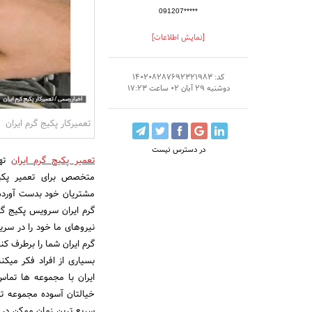
091207*****
[نمایش اطلاعات]
کد: 140208287692321983
دوشنبه 29 آبان 02 ساعت 17:23
تعمیرکار پکیج گرم ایران
در دسترس نیست
تعمیر پکیج گرم ایران
تهر
متخصص برای تعمیر پکیج
مشتریان خود بدست آورده 
گرم ایران سرویس پکیج گر
نیروهای ما خود را در سر
گرم ایران شما را برطرف کنن
بسیاری از افراد فکر میکن
ایران با مجموعه ها تماس 
خیالتان آسوده مجموعه تهر
سریع ترین زمان ممکن در م