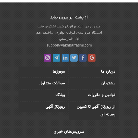
از پشت ابر بیرون بیاید
میدان آزادی، ابتدای اتوبان شهید لشکری، جنب
ایستگاه مترو بیمه، کارخانه نوآوری، ساختمان هم
آوا، اخباررسمی
support@akhbarrasmi.com
درباره ما
مجوزها
مشتریان
سوالات متداول
قوانین و مقررات
وبلاگ
از رپورتاژ آگهی تا کمپین
رپورتاژ آگهی
رسانه ای
سرویس‌های خبری