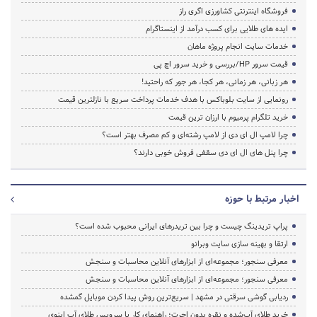
فروشگاه اینترنتی کشاورزی اگری راز
ایده های طلایی برای کسب درآمد از اینستاگرام
خدمات سایت انجام پروژه ماهان
قیمت سرور HP/بررسی و خرید سرور اچ پی
هر زبانی، هر زمانی، هر کجا، هر جور که راحتید!
رونمایی از سایت بلوباکس با هدف خدمات پرداخت سریع با نازلترین قیمت
خرید تلگرام پرمیوم با ارزان ترین قیمت
چرا لامپ ال ای دی از لامپ رشته‌ای و کم مصرف بهتر است؟
چرا پنل های ال ای دی سقفی فروش خوبی دارند؟
اخبار مرتبط با حوزه
پراپ تریدینگ چیست و چرا بین تریدرهای ایرانی محبوب شده است؟
ارتقا و بهینه سازی سایت وبرانو
معرفی سنجور؛ مجموعه‌ای از ابزارهای آنلاین محاسبات و سنجش
معرفی سنجور؛ مجموعه‌ای از ابزارهای آنلاین محاسبات و سنجش
ردیابی گوشی سرقتی در مشهد | سریع‌ترین روش پیدا کردن موبایل گمشده
خرید طلای آب‌شده و نقره بدون اجرت؛ راهنمای کار با سرویس طلای آپِ اینوی