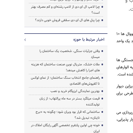
ب و
چرا لامپ ال ای دی از لامپ رشته‌ای و کم مصرف بهتر
.
است؟
چرا پنل های ال ای دی سقفی فروش خوبی دارند؟
جستجو
می گیرند. ترمووال یک دیوارپوش از جنسی سخت و توپر است که عرض های متفاوت و طول ثابتی دارد. عرض ترمووال ها 10
اخبار مرتبط با حوزه
 ارتفاع استاندارد یک واحد
وقتی جزئیات سنگی، شخصیت یک ساختمان را
میسازد
ن برجستگی ها
ملات خشک، متریال نوین صنعت ساختمان که هزینه‌
 الوارهای
های اجرا را کاهش میدهد!
 شده است.
راهنمای جامع انتخاب سنگ ساختمان؛ از نمای لوکس
تا کفپوش‌های اقتصادی
این دیوار
بهترین نمایندگی ایزوگام خرید و نصب
طرحی برای
قیمت میلگرد بستر در سه ماه پرالتهاب؛ از زبان
تولیدکننده
رپردازی می
ساختمانی که قرار بود ویران شود؛ چگونه به «برج
تایتان» تبدیل شد؟
ر پذیرایی،
خونه چی اولین پلتفرم تخصصی آگهی رایگان املاک در
ایران