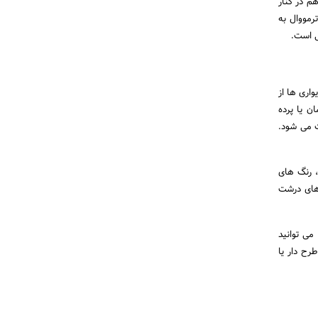
م در کنار
رمووال به
لی است.
واری ها از
ن یا پرده
ت می شود.
، رنگ های
 های درشت
می توانید
طرح دار یا