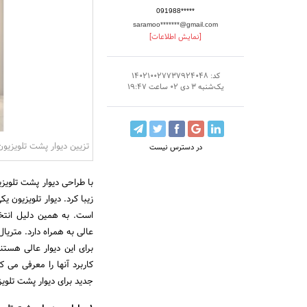
091988*****
saramoo*******@gmail.com
[نمایش اطلاعات]
کد: 140210027737924048
یک‌شنبه 3 دی 02 ساعت 19:47
تزیین دیوار پشت تلویزیون
در دسترس نیست
با طراحی دیوار پشت تلویزی
زیبا کرد. دیوار تلویزیون ی
است. به همین دلیل انتخ
عالی به همراه دارد. متری
برای این دیوار عالی هستن
کاربرد آنها را معرفی می 
جدید برای دیوار پشت تلویز