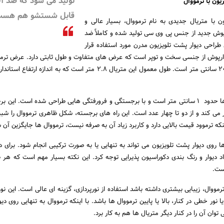
تولید می شود که ضد آ
قابل شستشو هم هست
ن با متریال جدیدی به نام ترمووال، بسیار عالی و
پوش جدید از جنس پی وی سی تولید شده و کاملاً ضد
طراحی دیوار پشت تلویزیون مدرن مورد استفاده قرار
سانتی متر، 12، 15، 17 و 20 سانتی متر است. طول معمول این متریال 2.8 متر است که به اندازه
ضخامت معمول ترمووال ها حدود 1 سانتی متر است و با برجستگی و فرورفتگی هایی طراحی شده است. ای
می کند و از دو تا چهار عدد است. این راه های برجسته، شکل ظاهری ترمووال را شبیه
نکه ترموود قیمت بالایی دارد و کاربرد زیاد آن به صرفه نیست، ترمووال ها جایگزین آن
روی دیوار پشت تلویزیون می تواند به تنهایی یا به صورت ترکیبی انجام شود. برای دیز
اد دیوار و رنگ بندی دکوراسیون پذیرایی توجه کرد. این نکته بسیار مهم است که هر 
ست.
 ترمووال، زیبایی بیشتری داشته باشد استفاده از نورپردازی، گزینه ای عالی است. این نو
نور خطی در کنار، بالا یا پایین ترمووال ها باشد. با اینکه ترمووال به تنهایی روی دیوا
ان آن را در کنار دیگر متریال ها هم به کار برد.