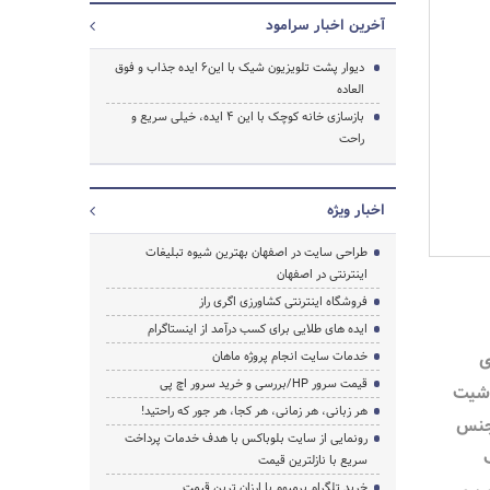
آخرین اخبار سرامود
دیوار پشت تلویزیون شیک با این6 ایده جذاب و فوق
العاده
بازسازی خانه کوچک با این 4 ایده، خیلی سریع و
راحت
اخبار ویژه
طراحی سایت در اصفهان بهترین شیوه تبلیغات
اینترنتی در اصفهان
فروشگاه اینترنتی کشاورزی اگری راز
ایده های طلایی برای کسب درآمد از اینستاگرام
ی
خدمات سایت انجام پروژه ماهان
قیمت سرور HP/بررسی و خرید سرور اچ پی
 شیت
هر زبانی، هر زمانی، هر کجا، هر جور که راحتید!
جنس
رونمایی از سایت بلوباکس با هدف خدمات پرداخت
سریع با نازلترین قیمت
خرید تلگرام پرمیوم با ارزان ترین قیمت