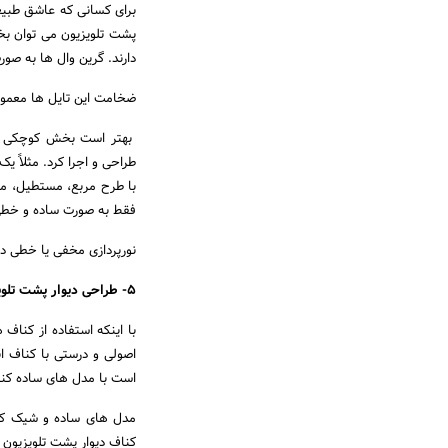
برای کسانی که عاشق طبیع
پشت تلویزیون می توان بخش
دارند. گرین وال ها به صورت تایل های ابعاد 30 د
ضخامت این تایل ها معمولاً حدود 2 تا 4 سانت است. گرین وال ها بوسیله مفتول و م
بهتر است بخش کوچکی از دی
طراحی و اجرا کرد. مثلاً ی
با طرح مربع، مستطیل، منحن
فقط به صورت ساده و خطی 
نورپردازی مخفی یا خطی در 
5- طراحی دیوار پشت تلویزیون با کناف
با اینکه استفاده از کناف
اصولی و درستی با کناف ان
است با مدل های ساده کن
مدل های ساده و شیک کناف
کناف دیوار پشت تلویزیو