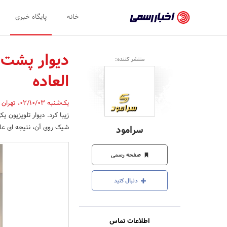
اخبار
خانه
پایگاه خبری
رسمی
-
منتشر کننده:
اخبار
العاده
تایید
شده
یک‌شنبه 02/10/03
،
تهران
زیبا کرد. دیوار تلویزیون 
شرکت‌ها،
شیک روی آن، نتیجه ای عالی
سرامود
سازمان‌ها
و
صفحه رسمی
روابط
دنبال کنید
عمومی‌ها
اطلاعات تماس