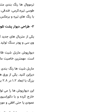
ترمووال ها رنگ بندی متن
طوسی تیره،کرمی، فندقی، 
با رنگ های تیره و برعکس،
2- طراحی دیوار پشت تلویزیون با ماربل شیت
یکی از متریال های جدید ک
وی سی و پودر سنگ تولی
دیوارپوش ماربل شیت ظاهر
است. مهمترین خاصیت مار
ماربل شیت ها رنگ بندی و م
دیزاین کنید. یکی از ورق 
بزرگ با ابعاد 1.2 در 2.8 برای دیوار پذیرایی و تلویزیون عالی است.
این دیوارپوش ها را می توا
خارج کرده و با دکوراسی
عمودی یا حتی افقی و مورب