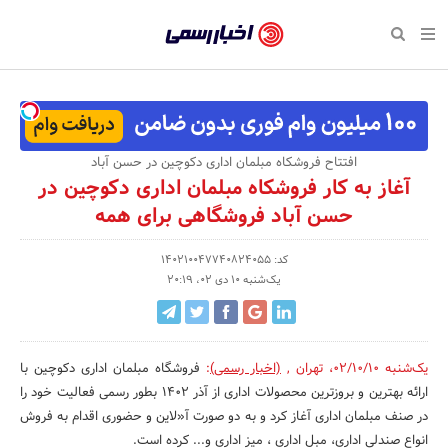
بازگشت
بازگشت
بازگشت
بازگشت
بازگشت
بازگشت
بازگشت
اخبار
رسمی
صفحه نخست پایگاه خبری
صفحه نخست ورزش
صفحه نخست رویداد
صفحه نخست فرهنگی
صفحه نخست اقتصادی
صفحه نخست اجتماعی
صفحه نخست سبک زندگی
-
اقتصادی
رسانه‌ها
تجارت و بازار
علم و آموزش
تازه‌های ورزش
حراج و تخفیف
سلامت و زیبایی
اخبار
اجتماعی
نشریات و کتاب
بهداشت و درمان
مکان‌های ورزشی
کارآفرینی و استارتاپ
روانشناسی و موفقیت
جشنواره، نمایشگاه و هما
افتتاح فروشکاه مبلمان اداری دکوچین در حسن آباد
تایید
آغاز به کار فروشکاه مبلمان اداری دکوچین در
شده
فرهنگی
مد و لباس
سینما و تئاتر
شهر و جامعه
تجهیزات ورزشی
مسابقه و فراخوان
نفت، انرژی و صنایع وابسته
حسن آباد فروشگاهی برای همه
شرکت‌ها،
ورزش
موسیقی
باشگاه‌ها
حقوقی و قانون
سرگرمی و تفریح
تجارت الکترونیک و فناوری 
کد: 140210047740824055
سازمان‌ها
یک‌شنبه 10 دی 02، 20:19
سبک زندگی
صنعت و تولید
هنرهای تجسمی
دکوراسیون و منزل
گردشگری و میراث فرهنگی
و
روابط
رویداد
صنایع دستی
محیط زیست
کسب و کار و خرده فروشی
عمومی‌ها
یک‌شنبه 02/10/10
،
تهران
,
(اخبار رسمی)
:
فروشگاه مبلمان اداری دکوچین با
تبلیغات و روابط عمومی
صنایع غذایی و کشاورزی
ارائه بهترین و بروزترین محصولات اداری از آذر 1402 بطور رسمی فعالیت خود را
در صنف مبلمان اداری آغاز کرد و به دو صورت آ«لاین و حضوری اقدام به فروش
کار و استخدام
انواع صندلی اداری، مبل اداری ، میز اداری و... کرده است.