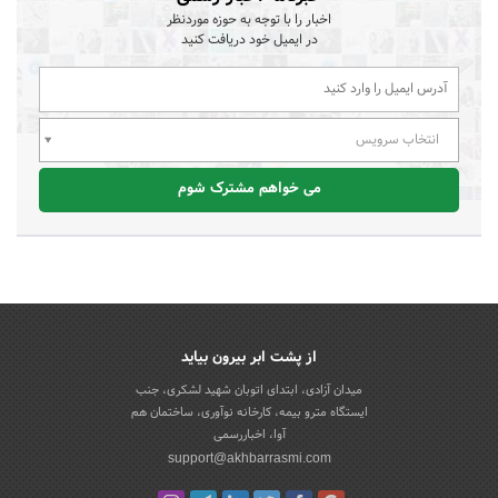
اخبار را با توجه به حوزه موردنظر
در ایمیل خود دریافت کنید
انتخاب سرویس
می خواهم مشترک شوم
از پشت ابر بیرون بیاید
میدان آزادی، ابتدای اتوبان شهید لشکری، جنب
ایستگاه مترو بیمه، کارخانه نوآوری، ساختمان هم
آوا، اخباررسمی
support@akhbarrasmi.com