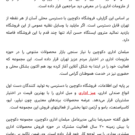
از ملزومات اداری را در معرض دید مراجعین قرار داده است.
بر اساس این گزارش، فروشگاه دکوچین با دسترسی محلی آسان از هر نقطه از
تهران قابل دسترسی است. اگر مایلید با وسایل نقلیه عمومی از این فروشگاه
بازدید نمائید متروی ایستگاه حسن آباد تنها چند قدم با این فروشگاه فاصله
دارد.
مبلمان اداری دکوچین با نیاز سنجی بازار محصولات متنوعی را در حوزه
جستجو
ملزومات اداری در اختیار مردم عزیز تهران قرار داده است. این مجموعه که
فعالیت خود را در ابتدا به شکل آنلاین آغاز کرده بود هم اکنون بشکل محلی و
حضوری نیز در خدمت هموطنان گرامی است.
بر پایه این اطلاعات، فروشگاه دکوچین با دسترسی به تولید کنندگان دست اول
انواع صندلی اداری،
میز اداری
و مبل اداری را با بهترین قیمت در اختیار
مشتریان قرار می‌دهد. عرضه محصولات برندهای معتبری چون نیلپر، لیو،
کاسیاصنعت، بامو و آرتمن تنها بخشی از فعالیتهای فروش این مجموعه است.
طبق گفته حمیدرضا بنایی مدیرعامل مبلمان اداری دکوچین، مجموعه دکوچین
با بیش زمینه 20 سال فعالیت مشترک در حوزه فروش محصولات اداری
مشتری مداری را سر لوحه کار خود قرار داده است. وی ضمن تاکید بر رعایت