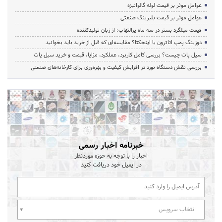
عوامل موثر بر قیمت لوله گالوانیزه
عوامل موثر بر قیمت بلبرینگ صنعتی
قیمت میلگرد بستر در سه ماه پرالتهاب؛ از زبان تولیدکننده
دوزینگ پمپ اتاترون یا اینجکتا؟ مقایسه‌ای که قبل از خرید باید بخوانید
سیل پات چیست؟ بررسی کامل کاربرد، عملکرد، مزایا، قیمت و خرید سیل پات
بررسی نقش دستگاه نورد در افزایش کیفیت و بهره‌وری برای کارخانه‌های صنعتی
خبرنامه اخبار رسمی
اخبار را با توجه به حوزه موردنظر
در ایمیل خود دریافت کنید
انتخاب سرویس