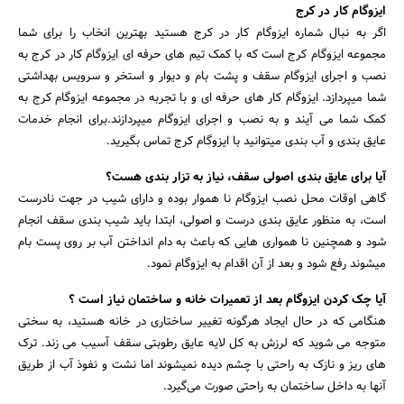
ایزوگام کار در کرج
اگر به نبال شماره ایزوگام کار در کرج هستید بهترین انخاب را برای شما
مجموعه ایزوگام کرج است که با کمک تیم های حرفه ای ایزوگام کار در کرج به
نصب و اجرای ایزوگام سقف و پشت بام و دیوار و استخر و سرویس بهداشتی
شما میپردازد. ایزوگام کار های حرفه ای و با تجربه در مجموعه ایزوگام کرج به
کمک شما می آیند و به نصب و اجرای ایزوگام میپردازند.برای انجام خدمات
عایق بندی و آب بندی میتوانید با ایزوگام کرج تماس بگیرید.
آیا برای عایق بندی اصولی سقف، نیاز به تزار بندی هست؟
گاهی اوقات محل نصب ایزوگام نا هموار بوده و دارای شیب در جهت نادرست
است، به منظور عایق بندی درست و اصولی، ابتدا باید شیب بندی سقف انجام
شود و همچنین نا همواری هایی که باعث به دام انداختن آب بر روی پست بام
میشوند رفع شود و بعد از آن اقدام به ایزوگام نمود.
آیا چک کردن ایزوگام بعد از تعمیرات خانه و ساختمان نیاز است ؟
هنگامی که در حال ایجاد هرگونه تغییر ساختاری در خانه هستید، به سختی
متوجه می شوید که لرزش به کل لایه عایق رطوبتی سقف آسیب می زند. ترک
های ریز و نازک به راحتی با چشم دیده نمیشوند اما نشت و نفوذ آب از طریق
آنها به داخل ساختمان به راحتی صورت می‌گیرد.