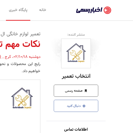
اخبار
خانه
پایگاه خبری
رسمی
-
تعمیر لوازم خانگی ال
منتشر کننده:
اخبار
نکات مهم تع
تایید
دوشنبه 02/10/18
،
کرج
,
(
شده
رایج این محصولات و نحوه 
شرکت‌ها،
خواهیم داد.
انتخاب تعمیر
سازمان‌ها
و
صفحه رسمی
روابط
دنبال کنید
عمومی‌ها
اطلاعات تماس