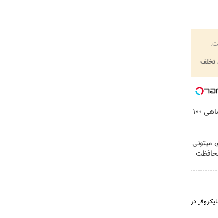
ت.
تخلف
3000 گیگ اینترنت؛ فقط ماهی 100
ی میتونی
محافظت
یکروفر در