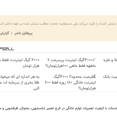
منتشر کننده را تایید می‌کند ولی مسئولیت صحت مطلب منتشر شده بر عهده ناشر اس
پروفایل ناشر
گزارش 
ا و نقره
☄️3000گیگ اینترنت پرسرعت 6
ماههه فقط ماهی 100هزارتومان!!
هزار تومان
عیت بانک
⏳فرصت محدود!! 3000گیگ
به هر اندازه ای که میخوا
اینترنت خانگی 180 روزه فقط 600
طلا بخری از سرمایه ات 
هزارتومان!!
کنی
 خدمات با کیفیت تعمیرات لوازم خانگی در کرج تعمیر لباسشویی، یخچال، ظرفشویی و ما