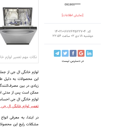
091900*****
[نمایش اطلاعات]
کد: 140210187763522704
دوشنبه 18 دی 02 ساعت 22:54
نکات مهم تعمیر لوازم خا
در دسترس نیست
لوازم خانگی ال جی از جمله
این محصولات به دلیل طرا
زیادی در بین مصرف‌کنندگا
ممکن است پس از مدتی استف
لوازم خانگی ال جی احساس
تعمیر لوازم خانگی ال جی 
در ابتدا، به معرفی انوا
مشکلات رایج این محصولات 