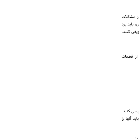
وز مشکلات
، باید برد
عویض کنند.
از قطعات
رسی کنید.
د آنها را
د: