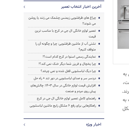
آخرین اخبار انتخاب تعمیر
چراغ های ظرفشویی زیمنس چشمک می زنند یا روشن
می شوند!!
تعمیر لوازم خانگی ال جی در کرج با مناسب ترین
قیمت
نشتی آب از ماشین ظرفشویی: چرا و چگونه آن را
متوقف کنیم؟
نمایندگی رسمی اسنوا در کرج کدام است؟!
چرا یخچال و فریزر شما دیگر خنک نمی کند؟!
چرا دیگ لباسشویی قفل شده و نمی چرخد؟
به
دردسر سر و صدای لباسشویی در دور تند + راه حل
ت،
افزایش قیمت لوازم خانگی در سال 1403: چالش‌های
ند.
پیش روی مردم و صنعت
راهنمای کامل تعمیر لوازم خانگی ال جی در کرج
به
راهکارهایی برای رفع 6 مشکل رایج ماشین لباسشویی
کل
جستجو
اخبار ویژه