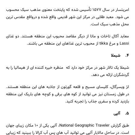
امریتسار در سال 1577 تأسیس شده که پایتخت معنوی مذهب سیک محسوب
می شود. معبد طلایی در مرکز این شهر قدیمی واقع شده و درواقع مقدس ترین
محل مذهب سیک است.
جستجو
معابد آکال تاخات و ماتا از دیگر مقاصد محبوب این منطقه هستند. دو غذای
Lassi و مرغ tikka از محبوب ترین غذاهای این منطقه می باشند.
4. شیملا
شیملا یک تالار شهر در مرکز خود دارد که منظره خیره کننده ای از هیمالیا را به
گردشگران ارائه می دهد.
لژ ویسرگال، کلیسای مسیح و قلعه گورتون از جاذبه های این منطقه هستند.
در طول زمستان نیز می توانید از کوه های برفی و کوچه های باریک این منطقه
بازدید کرده و سفری جذاب را تجربه کنید.
5. آلپی
طبق گزارش National Geographic Traveler، آلپی یکی از 10 مکان زیبای جهان
است. در ساحل مالابار آلپی می توانید آب‌ های پس ‌آب کرالا را ببینید که زیبایی