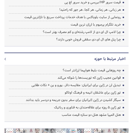
قیمت سرور HP/بررسی و خرید سرور اچ پی
هر زبانی، هر زمانی، هر کجا، هر جور که راحتید!
رونمایی از سایت بلوباکس با هدف خدمات پرداخت سریع با نازلترین قیمت
خرید تلگرام پرمیوم با ارزان ترین قیمت
چرا لامپ ال ای دی از لامپ رشته‌ای و کم مصرف بهتر است؟
چرا پنل های ال ای دی سقفی فروش خوبی دارند؟
اخبار مرتبط با حوزه
چه روزهایی قیمت بلیط هواپیما ارزانتر است؟
قوانین عجیب ژاپن که توریست‌ها را شوکه می‌کند
تبدیل ارز در ژاپن برای ایرانیان: مقایسه دلار، یورو و ین + نکات طلایی
تور ژاپن برای عاشقان انیمه و فرهنگ اوتاکو
سیگار کشیدن در ژاپن |ایرانیان برای سفر بدون جریمه و دردسر باید بدانند
تور ژاپن ۵ روزه برای علاقه‌مندان به فناوری و رباتیک
هتل المپیا مشهد هتل دو ستاره قیمت مناسب