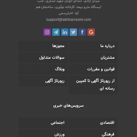
میدان آزادی، ابتدای اتوبان شهید لشکری، جنب
ایستگاه مترو بیمه، کارخانه نوآوری، ساختمان هم
آوا، اخباررسمی
support@akhbarrasmi.com
درباره ما
مجوزها
مشتریان
سوالات متداول
قوانین و مقررات
وبلاگ
از رپورتاژ آگهی تا کمپین
رپورتاژ آگهی
رسانه ای
سرویس‌های خبری
اقتصادی
اجتماعی
فرهنگی
ورزش